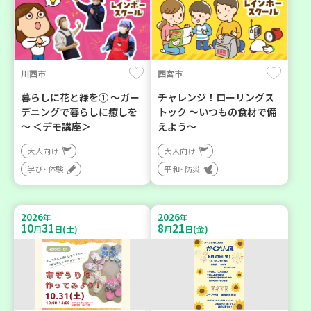
川西市
西宮市
暮らしに花と緑を① ～ガー
チャレンジ！ローリングス
デニングで暮らしに癒しを
トック ～いつもの食材で備
～ ＜デモ講座＞
えよう～
大人向け
大人向け
学び・体験
平和・防災
2026
2026
年
年
10
31
8
21
月
日(土)
月
日(金)