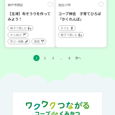
神戸市西区
加古川市
【玉津】布ぞうりを作って
コープ神吉 子育てひろば
みよう！
「かくれんぼ」
親子で楽しむ
子ども
大人向け
親子で楽しむ
学び・体験
環境
1
2
3
8
次へ
…