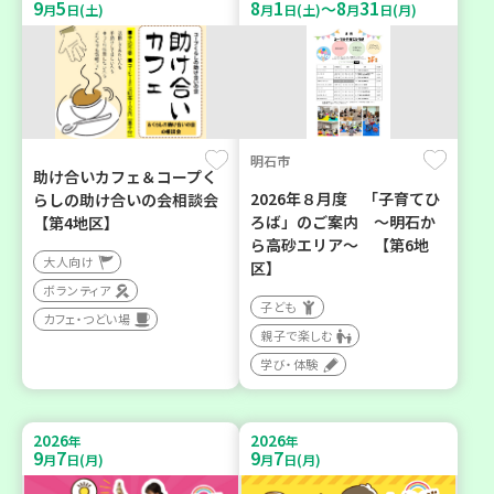
9
5
8
1
8
31
～
月
日(土)
月
日(土)
月
日(月)
明石市
助け合いカフェ＆コープく
2026年８月度 「子育てひ
らしの助け合いの会相談会
ろば」のご案内 ～明石か
【第4地区】
ら高砂エリア～ 【第6地
大人向け
区】
ボランティア
子ども
カフェ・つどい場
親子で楽しむ
学び・体験
2026
2026
年
年
9
7
9
7
月
日(月)
月
日(月)