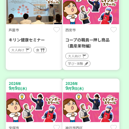
芦屋市
西宮市
キリン健康セミナー
コープの職員一押し商品
（農産果物編）
大人向け
食
大人向け
学び・体験
2026
2026
年
年
9
9
9
9
月
日(水)
月
日(水)
宝塚市
神戸市西区