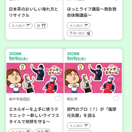
日本茶のおいしい淹れ方と
ほっとライフ講座～救急救
リサイクル
命体験講座～
大人向け
食
大人向け
平和・防災
2026
2026
年
年
9
9
9
9
月
日(水)
月
日(水)
神戸市長田区
明石市
エネルギーを上手に使うテ
部門のプロ（？）が「薩摩
クニック ～新しいライフス
元気豚」を語る
タイルで地球を守る～
大人向け
大人向け
環境