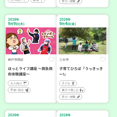
学び・体験
2026
2026
年
年
9
9
9
4
月
日(水)
月
日(金)
神戸市西区
三木市
ほっとライフ講座 ～救急救
子育てひろば「うっきっき
命体験講座～
ー!」
大人向け
子ども
平和・防災
親子で楽しむ
学び・体験
2026
2026
年
年