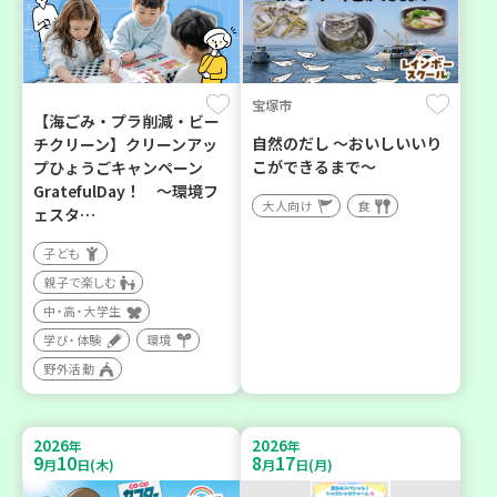
宝塚市
【海ごみ・プラ削減・ビー
自然のだし ～おいしいいり
チクリーン】クリーンアッ
こができるまで～
プひょうごキャンペーン
GratefulDay！ ～環境フ
大人向け
食
ェスタ…
子ども
親子で楽しむ
中・高・大学生
学び・体験
環境
野外活動
2026
2026
年
年
9
10
8
17
月
日(木)
月
日(月)