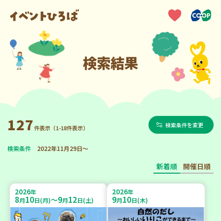
検索結果
127
検索条件を変更
件表示（1-18件表示）
検索条件
2022年11月29日～
新着順
開催日順
2026
2026
年
年
8
10
9
12
9
10
～
月
日(月)
月
日(土)
月
日(木)