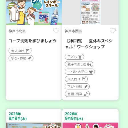
神戸市北区
神戸市西区
コープ洗剤を学びましょう
【神戸西】 夏休みスペシ
ャル！ワークショップ
大人向け
子ども
学び・体験
親子で楽しむ
中・高・大学生
大人向け
学び・体験
芸術・音楽
2026
2026
年
年
9
9
9
9
月
日(水)
月
日(水)