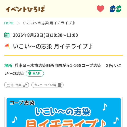
HOME
いこい～の志染 月イチライブ♪
2026年8月23日(日)10:30～11:00
いこい～の志染 月イチライブ♪
場所
兵庫県三木市志染町西自由が丘1-166
コープ志染 ２階 いこ
い～の志染
MAP
芸術・音楽
カフェ・つどい場