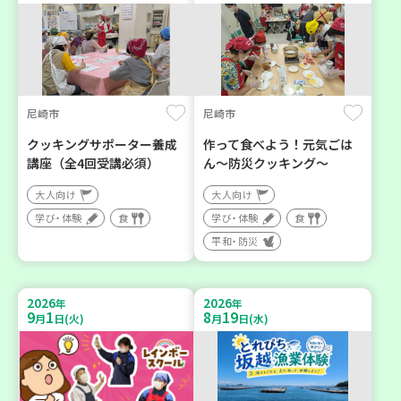
尼崎市
尼崎市
クッキングサポーター養成
作って食べよう！元気ごは
講座（全4回受講必須）
ん～防災クッキング～
大人向け
大人向け
学び・体験
食
学び・体験
食
平和・防災
2026
2026
年
年
9
1
8
19
月
日(火)
月
日(水)