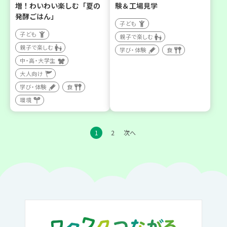
増！わいわい楽しむ「夏の
験＆工場見学
発酵ごはん」
子ども
子ども
親子で楽しむ
親子で楽しむ
学び・体験
食
中・高・大学生
大人向け
学び・体験
食
環境
1
2
次へ