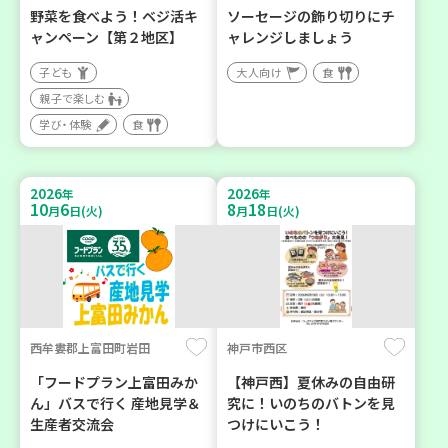
野菜を食べよう！ベジ活キ
ソーセージの飾り切りにチ
ャンペーン【第２地区】
ャレンジしましょう
子ども
大人向け
食
親子で楽しむ
学び・体験
食
2026
2026
年
年
10
6
8
18
月
日(火)
月
日(火)
西牟婁郡上富田町岩田
神戸市西区
「フードプラン上富田みか
【神戸西】夏休みの自由研
ん」バスで行く 産地見学＆
究に！いのちのバトンを見
生産者交流会
つけにいこう！