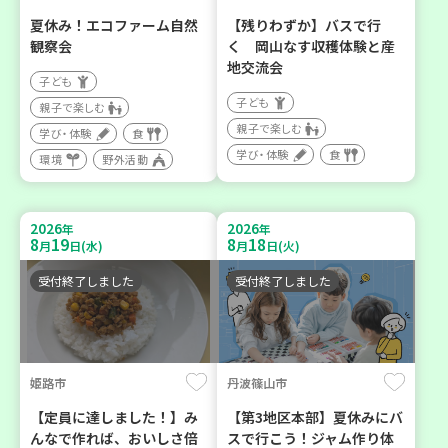
夏休み！エコファーム自然
【残りわずか】バスで行
観察会
く 岡山なす収穫体験と産
地交流会
子ども
子ども
親子で楽しむ
親子で楽しむ
学び・体験
食
学び・体験
食
環境
野外活動
2026
2026
年
年
8
19
8
18
月
日(水)
月
日(火)
受付終了しました
受付終了しました
姫路市
丹波篠山市
【定員に達しました！】み
【第3地区本部】夏休みにバ
んなで作れば、おいしさ倍
スで行こう！ジャム作り体