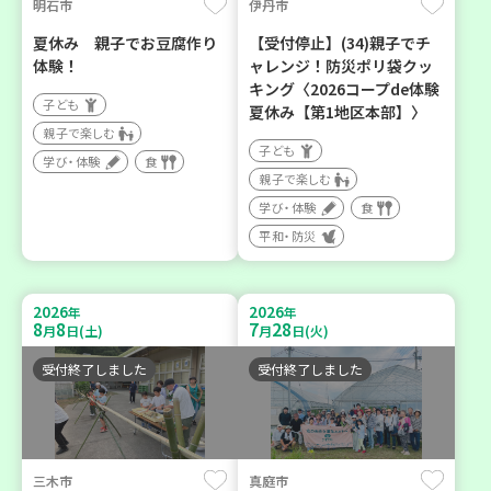
明石市
伊丹市
夏休み 親子でお豆腐作り
【受付停止】(34)親子でチ
体験！
ャレンジ！防災ポリ袋クッ
キング〈2026コープde体験
子ども
夏休み【第1地区本部】〉
親子で楽しむ
子ども
学び・体験
食
親子で楽しむ
学び・体験
食
平和・防災
2026
2026
年
年
8
8
7
28
月
日(土)
月
日(火)
受付終了しました
受付終了しました
三木市
真庭市