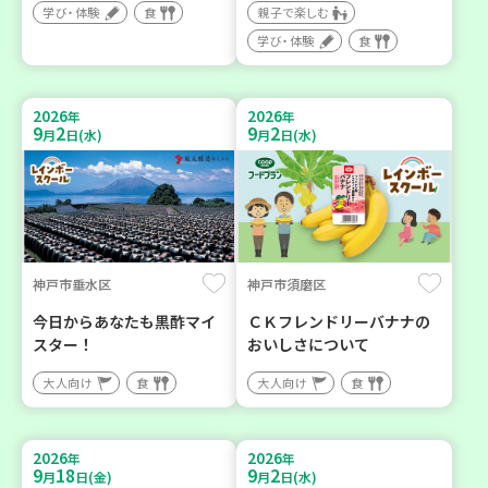
学び・体験
食
親子で楽しむ
学び・体験
食
2026
2026
年
年
9
2
9
2
月
日(水)
月
日(水)
神戸市垂水区
神戸市須磨区
今日からあなたも黒酢マイ
ＣＫフレンドリーバナナの
スター！
おいしさについて
大人向け
食
大人向け
食
2026
2026
年
年
9
18
9
2
月
日(金)
月
日(水)