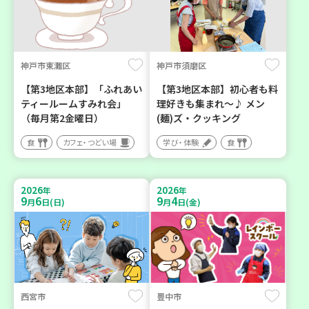
神戸市東灘区
神戸市須磨区
【第3地区本部】「ふれあい
【第3地区本部】初心者も料
ティールームすみれ会」
理好きも集まれ～♪ メン
（毎月第2金曜日）
(麺)ズ・クッキング
食
カフェ・つどい場
学び・体験
食
2026
2026
年
年
9
6
9
4
月
日(日)
月
日(金)
西宮市
豊中市