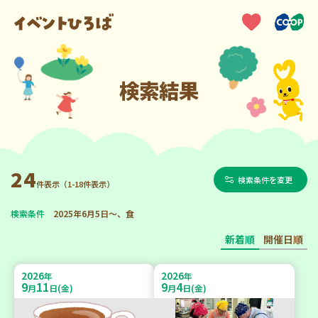
検索結果
24
検索条件を変更
件表示（1-18件表示）
検索条件
2025年6月5日～、食
新着順
開催日順
2026
2026
年
年
9
11
9
4
月
日(金)
月
日(金)