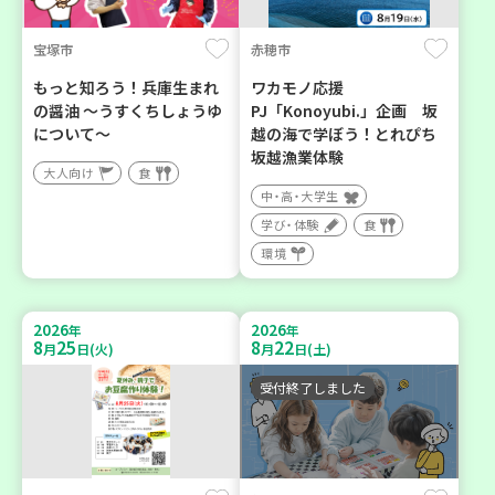
宝塚市
赤穂市
もっと知ろう！兵庫生まれ
ワカモノ応援
の醤油 ～うすくちしょうゆ
PJ「Konoyubi.」企画 坂
について～
越の海で学ぼう！とれぴち
坂越漁業体験
大人向け
食
中・高・大学生
学び・体験
食
環境
2026
2026
年
年
8
25
8
22
月
日(火)
月
日(土)
受付終了しました