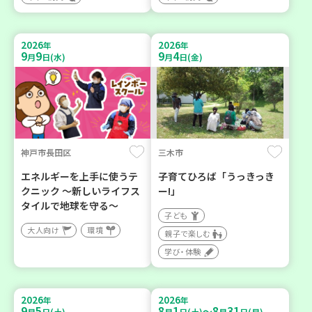
2026
2026
年
年
9
9
9
4
月
日(水)
月
日(金)
神戸市長田区
三木市
エネルギーを上手に使うテ
子育てひろば「うっきっき
クニック ～新しいライフス
ー!」
タイルで地球を守る～
子ども
大人向け
環境
親子で楽しむ
学び・体験
2026
2026
年
年
9
5
8
1
8
31
～
月
日(土)
月
日(土)
月
日(月)