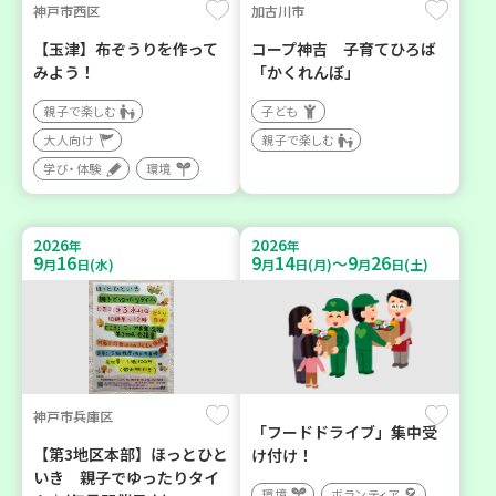
神戸市西区
加古川市
【玉津】布ぞうりを作って
コープ神吉 子育てひろば
みよう！
「かくれんぼ」
親子で楽しむ
子ども
大人向け
親子で楽しむ
学び・体験
環境
2026
2026
年
年
9
16
9
14
9
26
～
月
日(水)
月
日(月)
月
日(土)
神戸市兵庫区
「フードドライブ」集中受
【第3地区本部】ほっとひと
け付け！
いき 親子でゆったりタイ
環境
ボランティア