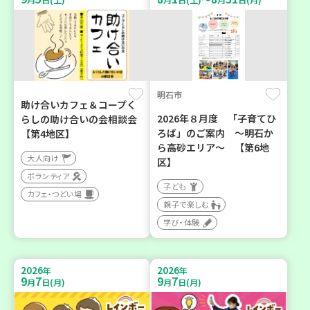
明石市
助け合いカフェ＆コープく
2026年８月度 「子育てひ
らしの助け合いの会相談会
ろば」のご案内 ～明石か
【第4地区】
ら高砂エリア～ 【第6地
大人向け
区】
ボランティア
子ども
カフェ・つどい場
親子で楽しむ
学び・体験
2026
2026
年
年
9
7
9
7
月
日(月)
月
日(月)