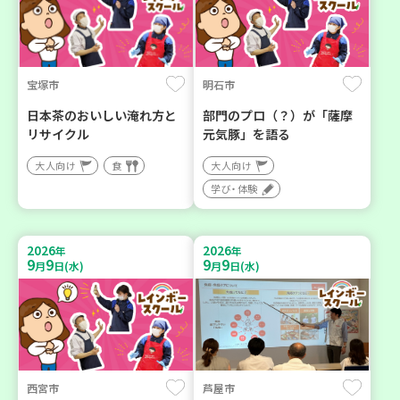
宝塚市
明石市
日本茶のおいしい淹れ方と
部門のプロ（？）が「薩摩
リサイクル
元気豚」を語る
大人向け
食
大人向け
学び・体験
2026
2026
年
年
9
9
9
9
月
日(水)
月
日(水)
西宮市
芦屋市