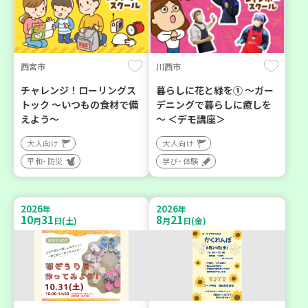
西宮市
川西市
チャレンジ！ローリングス
暮らしに花と緑を① ～ガー
トック ～いつもの食材で備
デニングで暮らしに癒しを
えよう～
～ ＜デモ講座＞
大人向け
大人向け
平和・防災
学び・体験
2026
2026
年
年
10
31
8
21
月
日(土)
月
日(金)