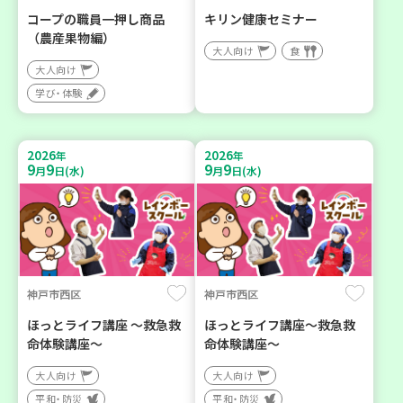
コープの職員一押し商品
キリン健康セミナー
（農産果物編）
大人向け
食
大人向け
学び・体験
2026
2026
年
年
9
9
9
9
月
日(水)
月
日(水)
神戸市西区
神戸市西区
ほっとライフ講座 ～救急救
ほっとライフ講座～救急救
命体験講座～
命体験講座～
大人向け
大人向け
平和・防災
平和・防災