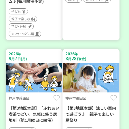
ム♪(毎月開催予定)
子ども
親子で楽しむ
学び・体験
カフェ・つどい場
2026
2026
年
年
9
7
8
28
月
日(月)
月
日(金)
神戸市兵庫区
神戸市長田区
【第3地区本部】「ふれあい
【第3地区本部】涼しい室内
喫茶つどい」気軽に集う居
で遊ぼう♪ 親子で楽しい
場所（第1月曜日に開催）
夏祭り