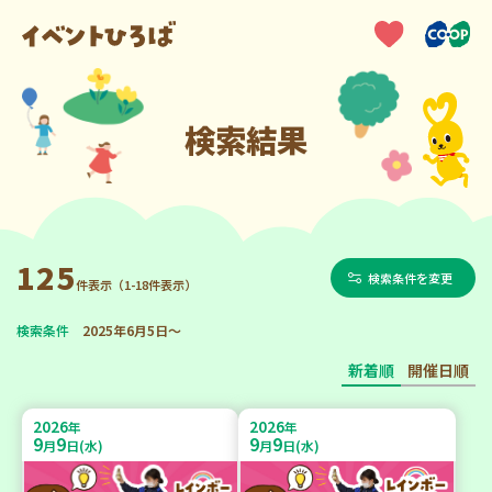
検索結果
125
検索条件を変更
件表示（1-18件表示）
検索条件
2025年6月5日～
新着順
開催日順
2026
2026
年
年
9
9
9
9
月
日(水)
月
日(水)