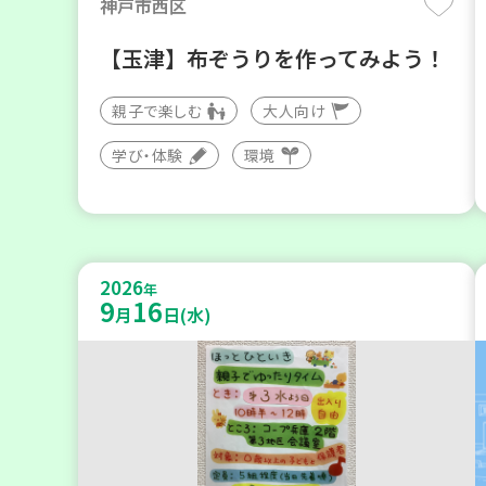
神戸市西区
【玉津】布ぞうりを作ってみよう！
親子で楽しむ
大人向け
学び・体験
環境
2026
年
9
16
月
日(水)