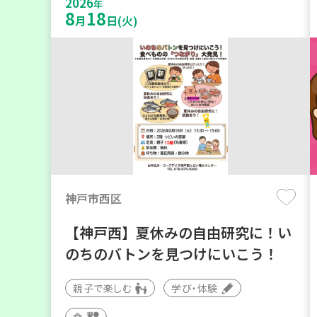
2026
年
8
18
月
日(火)
神戸市西区
【神戸西】夏休みの自由研究に！い
のちのバトンを見つけにいこう！
親子で楽しむ
学び・体験
食