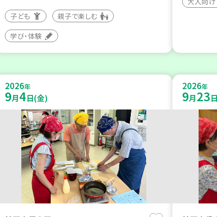
大人向け
子ども
親子で楽しむ
学び・体験
2026
2026
年
年
9
4
9
23
月
日(金)
月
日