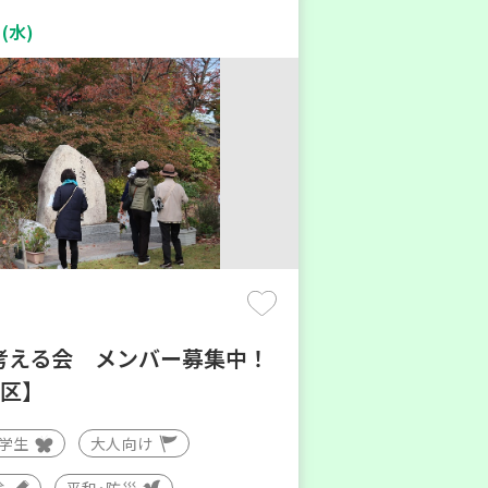
(水)
考える会 メンバー募集中！
地区】
大学生
大人向け
験
平和・防災