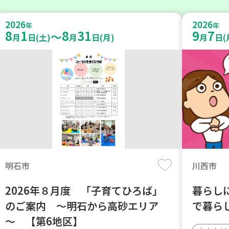
2026
2026
年
年
8
1
8
31
9
7
～
月
日(土)
月
日(月)
月
日(
明石市
川西市
2026年８月度 「子育てひろば」
暮らし
のご案内 ～明石から高砂エリア
で暮ら
～ 【第6地区】