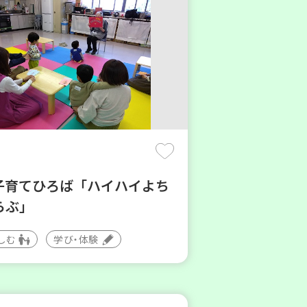
子育てひろば「ハイハイよち
らぶ」
しむ
学び・体験