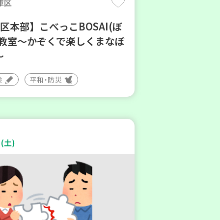
庫区
区本部】こべっこBOSAI(ぼ
)教室～かぞくで楽しくまなぼ
～
験
平和・防災
(土)