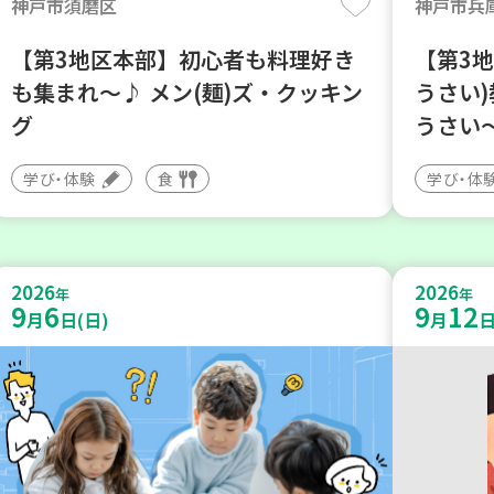
神戸市須磨区
神戸市兵
【第3地区本部】初心者も料理好き
【第3地
も集まれ～♪ メン(麺)ズ・クッキン
うさい
グ
うさい
学び・体験
食
学び・体
2026
2026
年
年
9
6
9
12
月
日(日)
月
日