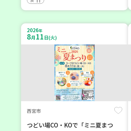
2026
年
8
11
月
日(火)
西宮市
つどい場CO・KOで「ミニ夏まつ