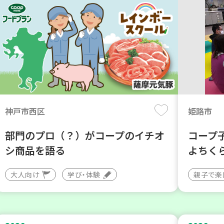
神戸市西区
姫路市
部門のプロ（？）がコープのイチオ
コープ
シ商品を語る
よちく
大人向け
学び・体験
親子で楽