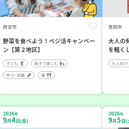
西宮市
豊岡市
野菜を食べよう！ベジ活キャンペー
大人の
ン【第２地区】
を軽く
子ども
親子で楽しむ
大人向け
学び・体験
食
2026
2026
年
年
9
4
9
5
月
日(金)
月
日(