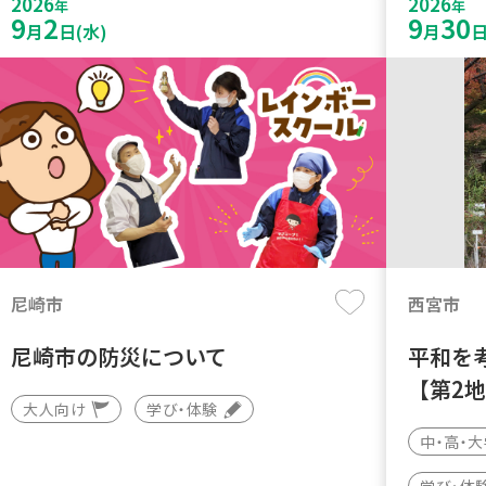
2026
2026
年
年
9
2
9
30
月
日(水)
月
日
尼崎市
西宮市
尼崎市の防災について
平和を
【第2
大人向け
学び・体験
中・高・
学び・体