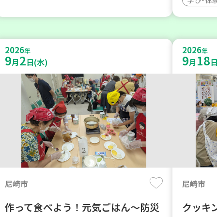
2026
2026
年
年
9
2
9
18
月
日(水)
月
日
尼崎市
尼崎市
作って食べよう！元気ごはん～防災
クッキ