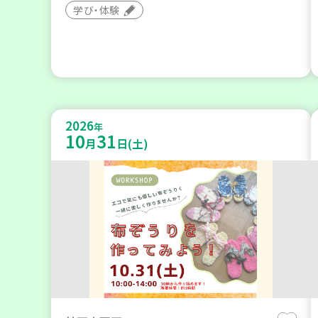
学び・体験
2026
年
10
31
月
日(土)