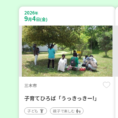
2026
年
9
4
月
日(金)
三木市
子育てひろば「うっきっきー!」
子ども
親子で楽しむ