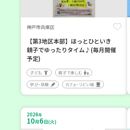
神戸市兵庫区
【第3地区本部】ほっとひといき
親子でゆったりタイム♪(毎月開催
予定)
子ども
親子で楽しむ
学び・体験
カフェ・つどい場
2026
年
10
6
月
日(火)