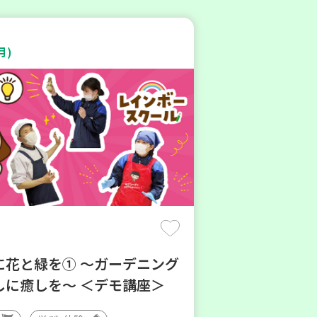
月)
に花と緑を① ～ガーデニング
しに癒しを～ ＜デモ講座＞