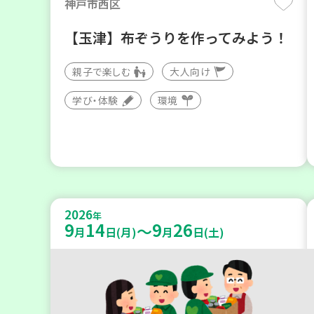
神戸市西区
【玉津】布ぞうりを作ってみよう！
親子で楽しむ
大人向け
学び・体験
環境
2026
年
9
14
9
26
～
月
日(月)
月
日(土)