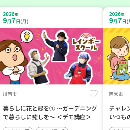
2026
2026
年
年
9
7
9
7
月
日(月)
月
日(
川西市
西宮市
暮らしに花と緑を① ～ガーデニング
チャレ
で暮らしに癒しを～ ＜デモ講座＞
いつも