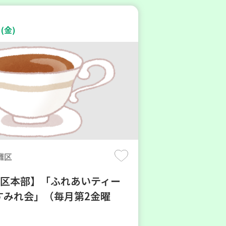
(金)
灘区
地区本部】「ふれあいティー
すみれ会」（毎月第2金曜