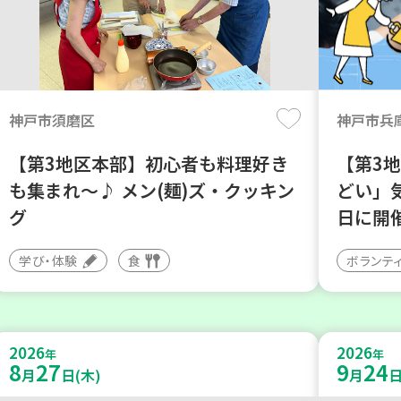
神戸市須磨区
神戸市兵
【第3地区本部】初心者も料理好き
【第3
も集まれ～♪ メン(麺)ズ・クッキン
どい」
グ
日に開
学び・体験
食
ボランテ
2026
2026
年
年
8
27
9
24
月
日(木)
月
日