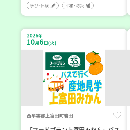
学び・体験
平和・防災
2026
年
10
6
月
日(火)
西牟婁郡上富田町岩田
「フードプラン上富田みかん」バス