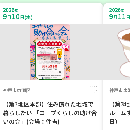
2026
2026
年
年
9
10
9
11
月
日(木)
月
日
神戸市東灘区
神戸市東
【第3地区本部】住み慣れた地域で
【第3
暮らしたい 「コープくらしの助け合
ルーム
いの会」(会場：住吉)
日）