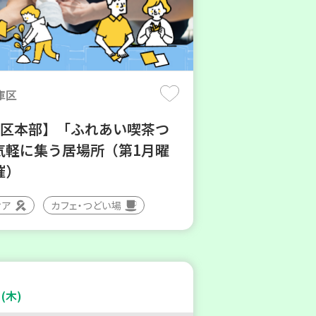
庫区
地区本部】「ふれあい喫茶つ
気軽に集う居場所（第1月曜
催）
ィア
カフェ・つどい場
(木)