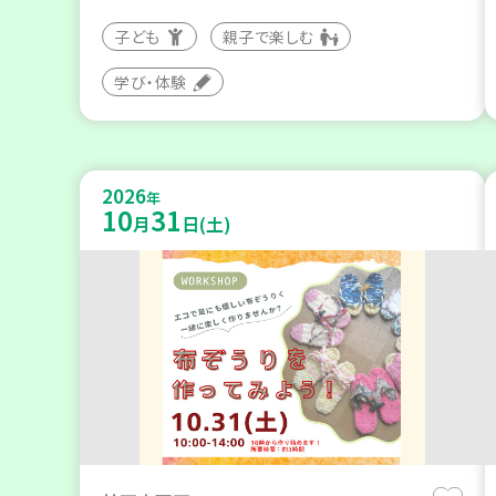
子ども
親子で楽しむ
学び・体験
2026
年
10
31
月
日(土)