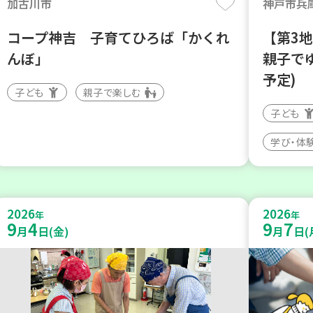
加古川市
神戸市兵
コープ神吉 子育てひろば「かくれ
【第3
んぼ」
親子で
予定)
子ども
親子で楽しむ
子ども
学び・体
2026
2026
年
年
9
4
9
7
月
日(金)
月
日(