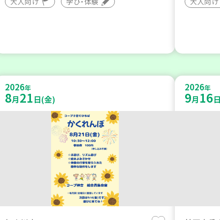
大人向け
学び・体験
大人向け
2026
2026
年
年
8
21
9
16
月
日(金)
月
日