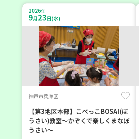
2026
年
9
23
月
日(水)
神戸市兵庫区
【第3地区本部】こべっこBOSAI(ぼ
うさい)教室～かぞくで楽しくまなぼ
うさい～