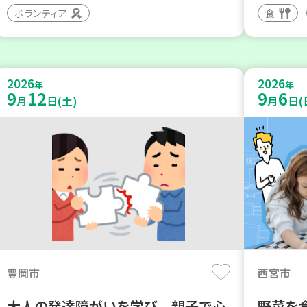
ボランティア
食
2026
2026
年
年
9
12
9
6
月
日(土)
月
日(
豊岡市
西宮市
大人の発達障がいを学び、親子で心
野菜を