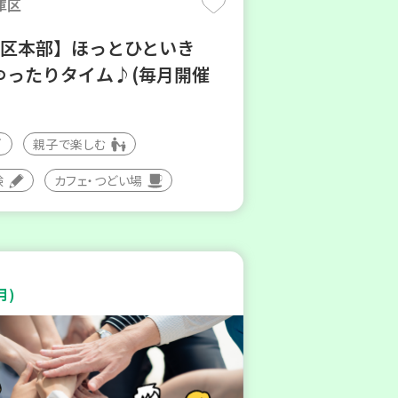
庫区
地区本部】ほっとひといき
ゆったりタイム♪(毎月開催
親子で楽しむ
験
カフェ・つどい場
月)