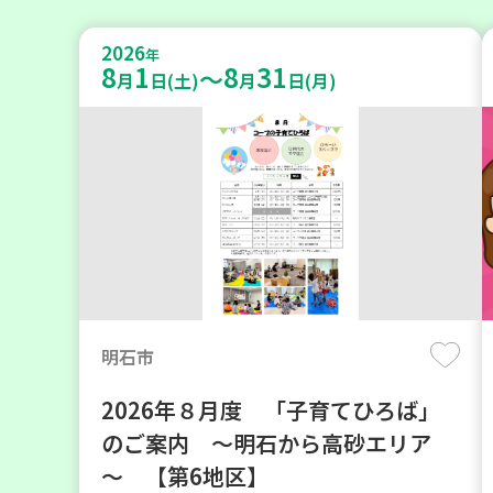
2026
年
8
1
8
31
～
月
日(土)
月
日(月)
明石市
2026年８月度 「子育てひろば」
のご案内 ～明石から高砂エリア
～ 【第6地区】