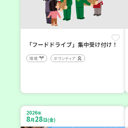
「フードドライブ」集中受け付け！
環境
ボランティア
2026
年
8
28
月
日(金)