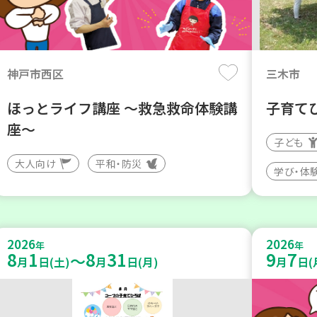
神戸市西区
三木市
ほっとライフ講座 ～救急救命体験講
子育て
座～
子ども
大人向け
平和・防災
学び・体
2026
2026
年
年
8
1
8
31
9
7
～
月
日(土)
月
日(月)
月
日(