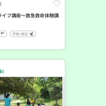
区
ライフ講座～救急救命体験講
平和・防災
金)