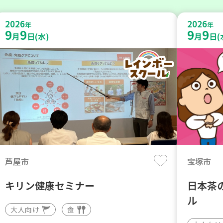
2026
2026
年
年
9
9
9
9
月
日(水)
月
日(
芦屋市
宝塚市
キリン健康セミナー
日本茶
ル
大人向け
食