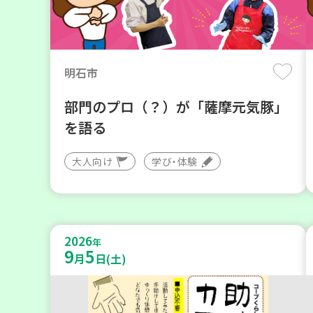
明石市
部門のプロ（？）が「薩摩元気豚」
を語る
大人向け
学び・体験
2026
年
9
5
月
日(土)