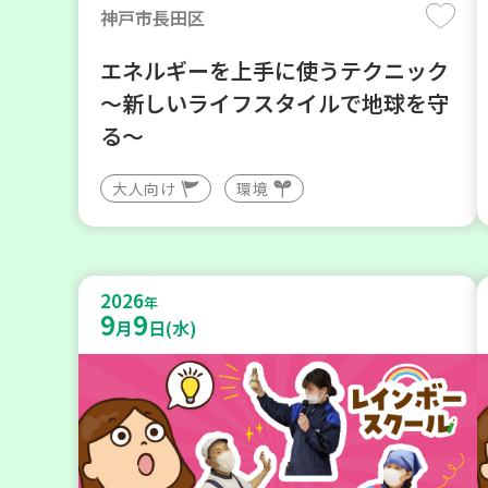
神戸市長田区
エネルギーを上手に使うテクニック
～新しいライフスタイルで地球を守
る～
大人向け
環境
2026
年
9
9
月
日(水)