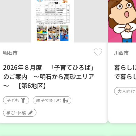
明石市
川西市
2026年８月度 「子育てひろば」
暮らし
のご案内 ～明石から高砂エリア
で暮ら
～ 【第6地区】
大人向け
子ども
親子で楽しむ
学び・体験