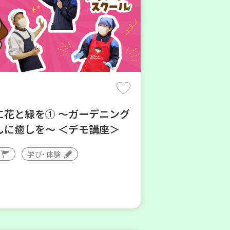
に花と緑を① ～ガーデニング
しに癒しを～ ＜デモ講座＞
学び・体験