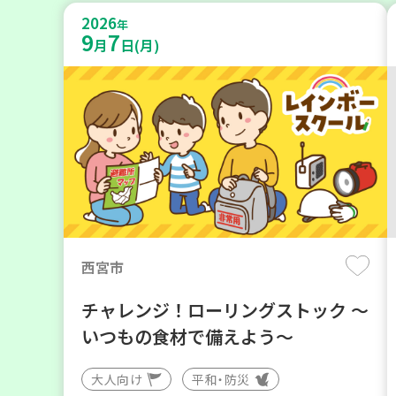
2026
年
9
7
月
日(月)
西宮市
チャレンジ！ローリングストック ～
いつもの食材で備えよう～
大人向け
平和・防災