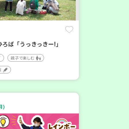
ひろば「うっきっきー!」
親子で楽しむ
験
月)