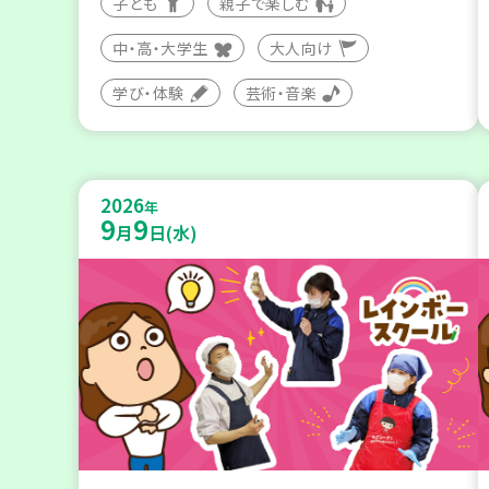
子ども
親子で楽しむ
中・高・大学生
大人向け
学び・体験
芸術・音楽
2026
年
9
9
月
日(水)