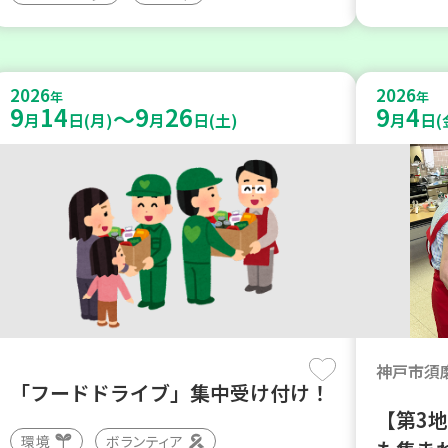
2026
2026
年
年
9
14
9
26
9
4
～
月
日(月)
月
日(土)
月
日(
神戸市須
「フードドライブ」集中受け付け！
【第3
環境
ボランティア