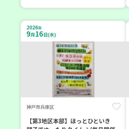
2026
年
9
16
月
日(水)
神戸市兵庫区
【第3地区本部】ほっとひといき