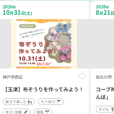
2026
2026
年
年
10
31
8
21
月
日(土)
月
日
神戸市西区
加古川市
【玉津】布ぞうりを作ってみよう！
コープ
んぼ」
親子で楽しむ
大人向け
子ども
学び・体験
環境