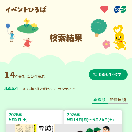
検索結果
14
検索条件を変更
件表示（1-14件表示）
検索条件
2024年7月29日～、ボランティア
新着順
開催日順
2026
2026
年
年
9
5
9
14
9
26
～
月
日(土)
月
日(月)
月
日(土)