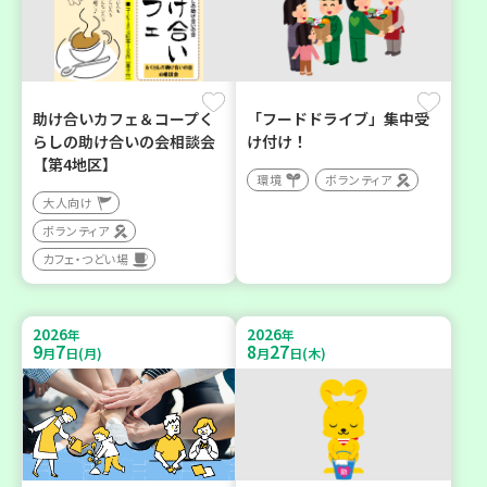
助け合いカフェ＆コープく
「フードドライブ」集中受
らしの助け合いの会相談会
け付け！
【第4地区】
環境
ボランティア
大人向け
ボランティア
カフェ・つどい場
2026
2026
年
年
9
7
8
27
月
日(月)
月
日(木)