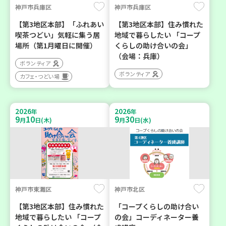
神戸市兵庫区
神戸市兵庫区
【第3地区本部】「ふれあい
【第3地区本部】住み慣れた
喫茶つどい」気軽に集う居
地域で暮らしたい 「コープ
場所（第1月曜日に開催）
くらしの助け合いの会」
（会場：兵庫）
ボランティア
ボランティア
カフェ・つどい場
2026
2026
年
年
9
10
9
30
月
日(木)
月
日(水)
神戸市東灘区
神戸市北区
【第3地区本部】住み慣れた
「コープくらしの助け合い
地域で暮らしたい 「コープ
の会」コーディネーター養