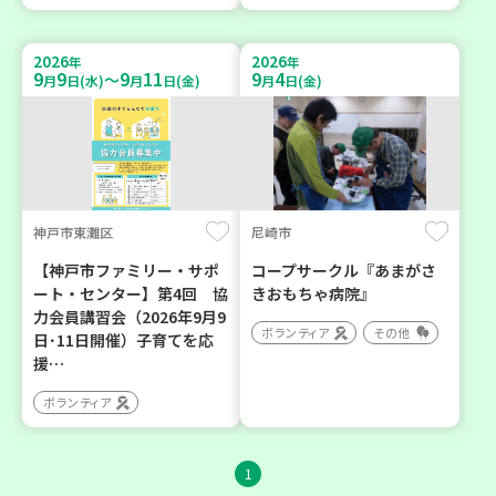
2026
2026
年
年
9
9
9
11
9
4
～
月
日(水)
月
日(金)
月
日(金)
神戸市東灘区
尼崎市
【神戸市ファミリー・サポ
コープサークル『あまがさ
ート・センター】第4回 協
きおもちゃ病院』
力会員講習会（2026年9月9
ボランティア
その他
日･11日開催）子育てを応
援…
ボランティア
1