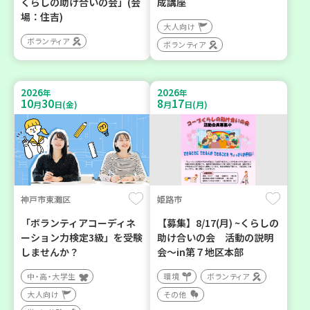
くらしの助け合いの会」(会
成講座
場：住吉)
大人向け
ボランティア
ボランティア
2026
2026
年
年
10
30
8
17
月
日(金)
月
日(月)
神戸市東灘区
姫路市
「ボランティアコーディネ
【募集】8/17(月) ~くらしの
ーション力検定3級」を受験
助け合いの会 活動の説明
しませんか？
会～in第７地区本部
中・高・大学生
環境
ボランティア
大人向け
その他