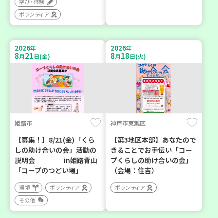
学び・体験
ボランティア
2026
2026
年
年
8
21
8
18
月
日(金)
月
日(火)
姫路市
神戸市東灘区
【募集！】8/21(金)「くら
【第3地区本部】あなたので
しの助け合いの会」活動の
きることでお手伝い「コー
説明会 in姫路青山
プくらしの助け合いの会」
「コープのつどい場」
（会場：住吉）
環境
ボランティア
ボランティア
その他