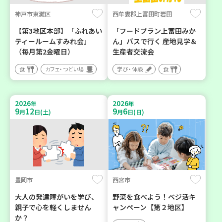
神戸市東灘区
西牟婁郡上富田町岩田
【第3地区本部】「ふれあい
「フードプラン上富田みか
ティールームすみれ会」
ん」バスで行く 産地見学＆
（毎月第2金曜日）
生産者交流会
食
カフェ・つどい場
学び・体験
食
2026
2026
年
年
9
12
9
6
月
日(土)
月
日(日)
豊岡市
西宮市
大人の発達障がいを学び、
野菜を食べよう！ベジ活キ
親子で心を軽くしません
ャンペーン【第２地区】
か？