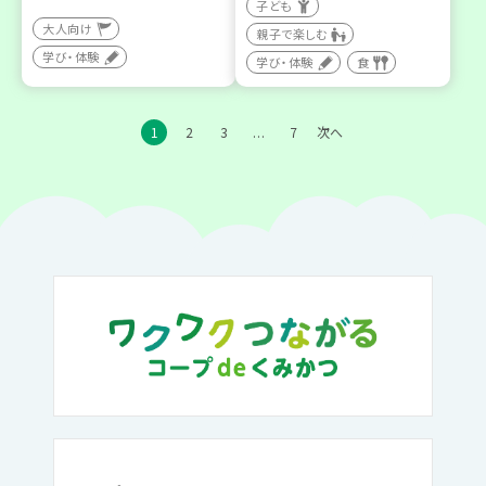
子ども
大人向け
親子で楽しむ
学び・体験
学び・体験
食
1
2
3
7
次へ
…