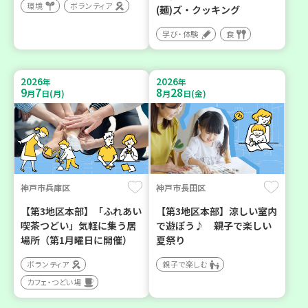
環境
ボランティア
(麺)ズ・クッキング
学び・体験
食
2026
2026
年
年
9
7
8
28
月
日(月)
月
日(金)
神戸市兵庫区
神戸市長田区
【第3地区本部】「ふれあい
【第3地区本部】涼しい室内
喫茶つどい」気軽に集う居
で遊ぼう♪ 親子で楽しい
場所（第1月曜日に開催）
夏祭り
ボランティア
親子で楽しむ
カフェ・つどい場