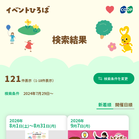
検索結果
121
検索条件を変更
件表示（1-18件表示）
検索条件
2024年7月29日～
新着順
開催日順
2026
2026
年
年
8
1
8
31
9
7
～
月
日(土)
月
日(月)
月
日(月)