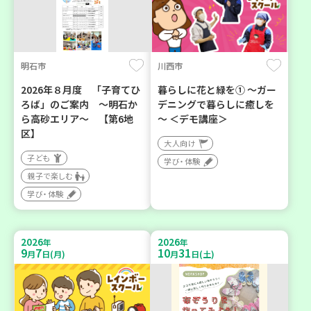
明石市
川西市
2026年８月度 「子育てひ
暮らしに花と緑を① ～ガー
ろば」のご案内 ～明石か
デニングで暮らしに癒しを
ら高砂エリア～ 【第6地
～ ＜デモ講座＞
区】
大人向け
子ども
学び・体験
親子で楽しむ
学び・体験
2026
2026
年
年
9
7
10
31
月
日(月)
月
日(土)