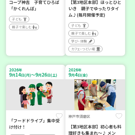
コープ神吉 子育てひろば
【第3地区本部】ほっとひと
「かくれんぼ」
いき 親子でゆったりタイ
ム♪(毎月開催予定)
子ども
子ども
親子で楽しむ
親子で楽しむ
学び・体験
カフェ・つどい場
2026
2026
年
年
9
14
9
26
9
4
～
月
日(月)
月
日(土)
月
日(金)
神戸市須磨区
「フードドライブ」集中受
【第3地区本部】初心者も料
け付け！
理好きも集まれ～♪ メン