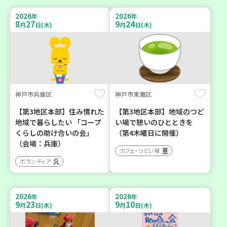
2026
2026
年
年
8
27
9
24
月
日(木)
月
日(木)
神戸市兵庫区
神戸市東灘区
【第3地区本部】住み慣れた
【第3地区本部】地域のつど
地域で暮らしたい 「コープ
い場で憩いのひとときを
くらしの助け合いの会」
（第4木曜日に開催）
（会場：兵庫）
カフェ・つどい場
ボランティア
2026
2026
年
年
9
23
9
10
月
日(水)
月
日(木)