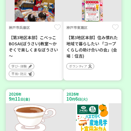
神戸市兵庫区
神戸市東灘区
【第3地区本部】こべっこ
【第3地区本部】住み慣れた
BOSAI(ぼうさい)教室～か
地域で暮らしたい 「コープ
ぞくで楽しくまなぼうさい
くらしの助け合いの会」(会
～
場：住吉)
学び・体験
ボランティア
平和・防災
2026
2026
年
年
9
11
10
6
月
日(金)
月
日(火)