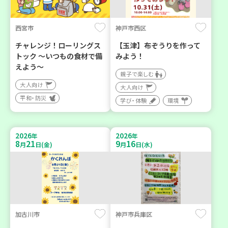
西宮市
神戸市西区
チャレンジ！ローリングス
【玉津】布ぞうりを作って
トック ～いつもの食材で備
みよう！
えよう～
親子で楽しむ
大人向け
大人向け
平和・防災
学び・体験
環境
2026
2026
年
年
8
21
9
16
月
日(金)
月
日(水)
加古川市
神戸市兵庫区