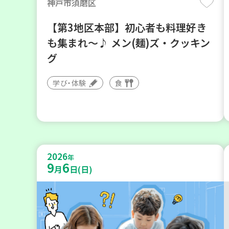
神戸市須磨区
【第3地区本部】初心者も料理好き
も集まれ～♪ メン(麺)ズ・クッキン
グ
学び・体験
食
2026
年
9
6
月
日(日)