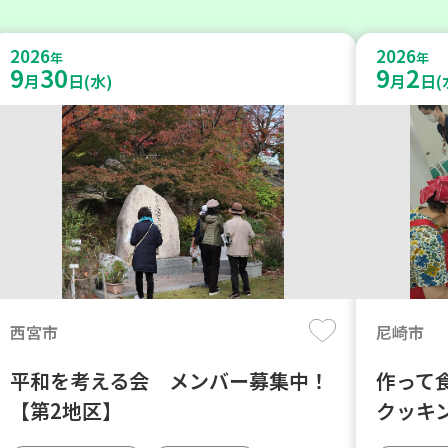
2026
2026
年
年
9
30
9
2
月
日(水)
月
日(
西宮市
尼崎市
平和を考える会 メンバー募集中！
作って
【第2地区】
クッキ