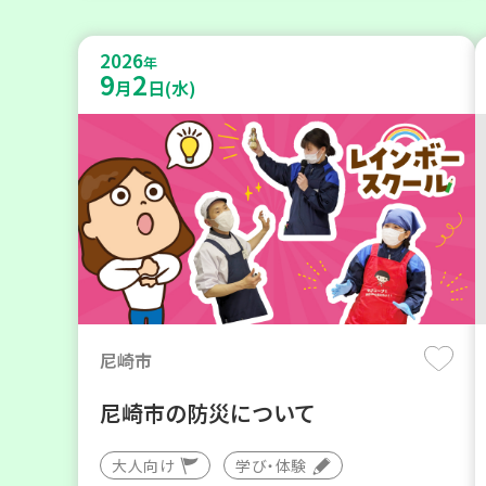
2026
年
9
2
月
日(水)
尼崎市
尼崎市の防災について
大人向け
学び・体験