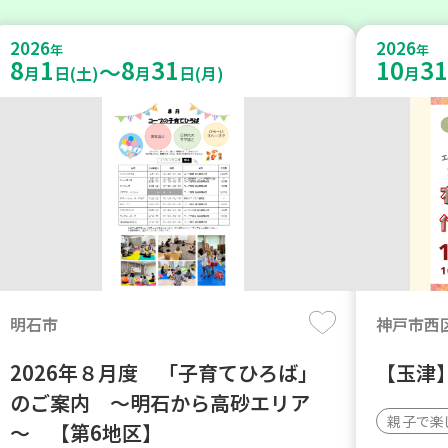
2026
2026
年
年
8
1
8
31
10
31
～
月
日(土)
月
日(月)
月
明石市
神戸市西
2026年８月度 「子育てひろば」
【玉津
のご案内 ～明石から高砂エリア
親子で楽
～ 【第6地区】