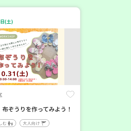
日(土)
区
】布ぞうりを作ってみよう！
しむ
大人向け