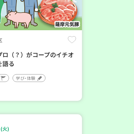
区
プロ（？）がコープのイチオ
を語る
学び・体験
(火)