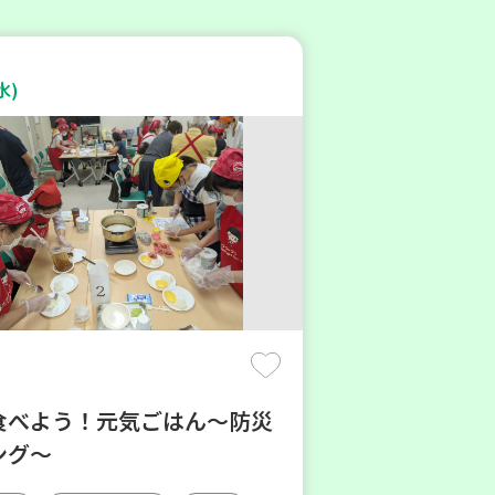
水)
食べよう！元気ごはん～防災
ング～