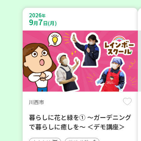
2026
年
9
7
月
日(月)
川西市
暮らしに花と緑を① ～ガーデニング
で暮らしに癒しを～ ＜デモ講座＞