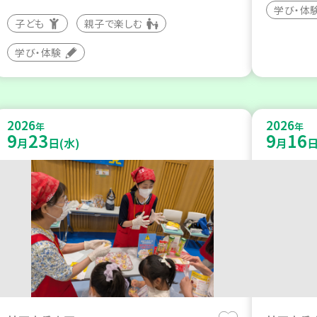
学び・体
子ども
親子で楽しむ
学び・体験
2026
2026
年
年
9
23
9
16
月
日(水)
月
日