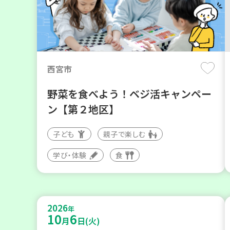
西宮市
野菜を食べよう！ベジ活キャンペー
ン【第２地区】
子ども
親子で楽しむ
学び・体験
食
2026
年
10
6
月
日(火)