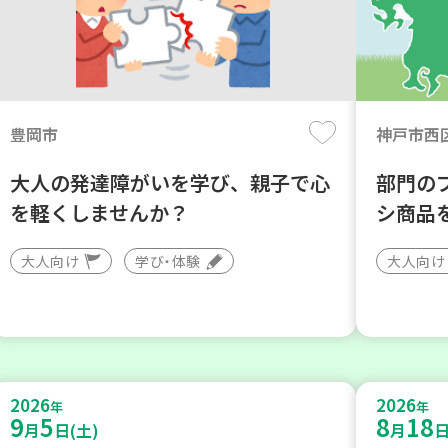
豊岡市
神戸市西
大人の発達障がいを学び、親子で心
部門の
を軽くしませんか？
シ商品
大人向け
学び・体験
大人向け
2026
2026
年
年
9
5
8
18
月
日(土)
月
日