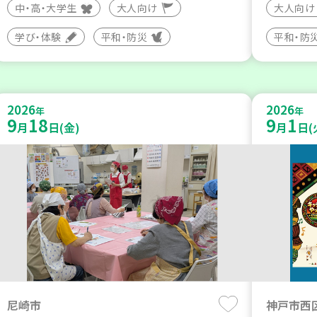
中・高・大学生
大人向け
大人向け
学び・体験
平和・防災
平和・防
2026
2026
年
年
9
18
9
1
月
日(金)
月
日(
尼崎市
神戸市西