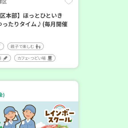
庫区
地区本部】ほっとひといき
ゆったりタイム♪(毎月開催
親子で楽しむ
験
カフェ・つどい場
金)