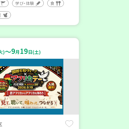
学び・体験
食
災
9
19
～
火)
月
日(土)
区