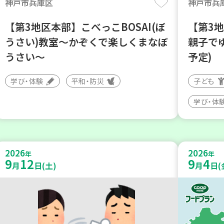
神戸市兵庫区
神戸市兵
【第3地区本部】こべっこBOSAI(ぼ
【第3
うさい)教室～かぞくで楽しくまなぼ
親子で
うさい～
予定)
学び・体験
平和・防災
子ども
学び・体
2026
2026
年
年
9
12
9
4
月
日(土)
月
日(