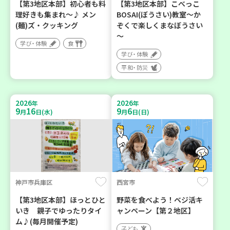
【第3地区本部】初心者も料
【第3地区本部】こべっこ
理好きも集まれ～♪ メン
BOSAI(ぼうさい)教室～か
(麺)ズ・クッキング
ぞくで楽しくまなぼうさい
～
学び・体験
食
学び・体験
平和・防災
2026
2026
年
年
9
16
9
6
月
日(水)
月
日(日)
神戸市兵庫区
西宮市
【第3地区本部】ほっとひと
野菜を食べよう！ベジ活キ
いき 親子でゆったりタイ
ャンペーン【第２地区】
ム♪(毎月開催予定)
子ども