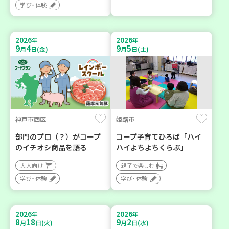
学び・体験
2026
2026
年
年
9
4
9
5
月
日(金)
月
日(土)
神戸市西区
姫路市
部門のプロ（？）がコープ
コープ子育てひろば「ハイ
のイチオシ商品を語る
ハイよちよちくらぶ」
大人向け
親子で楽しむ
学び・体験
学び・体験
2026
2026
年
年
8
18
9
2
月
日(火)
月
日(水)