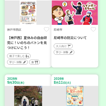
神戸市西区
尼崎市
【神戸西】夏休みの自由研
尼崎市の防災について
究に！いのちのバトンを見
大人向け
つけにいこう！
学び・体験
親子で楽しむ
学び・体験
食
2026
2026
年
年
9
30
8
11
月
日(水)
月
日(火)