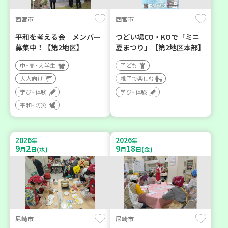
西宮市
西宮市
平和を考える会 メンバー
つどい場CO・KOで「ミニ
募集中！【第2地区】
夏まつり」【第2地区本部】
中・高・大学生
子ども
大人向け
親子で楽しむ
学び・体験
学び・体験
平和・防災
2026
2026
年
年
9
2
9
18
月
日(水)
月
日(金)
尼崎市
尼崎市