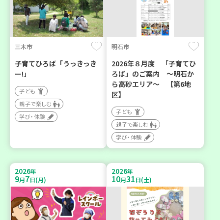
三木市
明石市
子育てひろば「うっきっき
2026年８月度 「子育てひ
ー!」
ろば」のご案内 ～明石か
ら高砂エリア～ 【第6地
子ども
区】
親子で楽しむ
子ども
学び・体験
親子で楽しむ
学び・体験
2026
2026
年
年
9
7
10
31
月
日(月)
月
日(土)