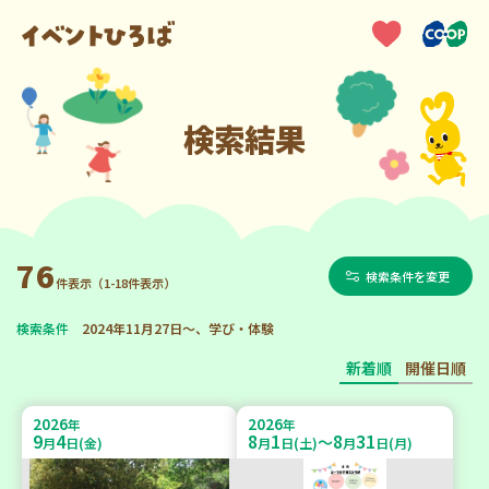
検索結果
76
検索条件を変更
件表示（1-18件表示）
検索条件
2024年11月27日～、学び・体験
新着順
開催日順
2026
2026
年
年
9
4
8
1
8
31
～
月
日(金)
月
日(土)
月
日(月)