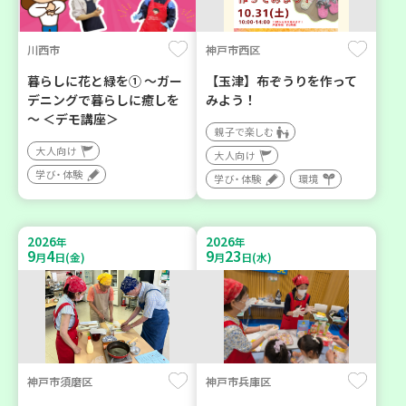
川西市
神戸市西区
暮らしに花と緑を① ～ガー
【玉津】布ぞうりを作って
デニングで暮らしに癒しを
みよう！
～ ＜デモ講座＞
親子で楽しむ
大人向け
大人向け
学び・体験
学び・体験
環境
2026
2026
年
年
9
4
9
23
月
日(金)
月
日(水)
神戸市須磨区
神戸市兵庫区