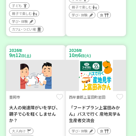
子ども
親子で楽しむ
親子で楽しむ
学び・体験
食
学び・体験
カフェ・つどい場
2026
2026
年
年
9
12
10
6
月
日(土)
月
日(火)
豊岡市
西牟婁郡上富田町岩田
大人の発達障がいを学び、
「フードプラン上富田みか
親子で心を軽くしません
ん」バスで行く 産地見学＆
か？
生産者交流会
大人向け
学び・体験
食