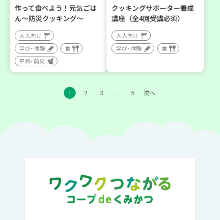
作って食べよう！元気ごは
クッキングサポーター養成
ん～防災クッキング～
講座（全4回受講必須）
大人向け
大人向け
学び・体験
食
学び・体験
食
平和・防災
1
2
3
5
次へ
…