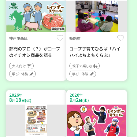
神戸市西区
姫路市
部門のプロ（？）がコープ
コープ子育てひろば「ハイ
のイチオシ商品を語る
ハイよちよちくらぶ」
大人向け
親子で楽しむ
学び・体験
学び・体験
2026
2026
年
年
8
18
9
2
月
日(火)
月
日(水)