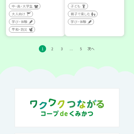
中・高・大学生
子ども
大人向け
親子で楽しむ
学び・体験
学び・体験
平和・防災
1
2
3
5
次へ
…