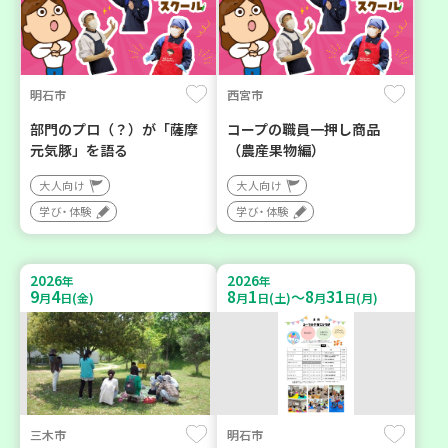
明石市
西宮市
部門のプロ（？）が「薩摩
コープの職員一押し商品
元気豚」を語る
（農産果物編）
大人向け
大人向け
学び・体験
学び・体験
2026
2026
年
年
9
4
8
1
8
31
～
月
日(金)
月
日(土)
月
日(月)
三木市
明石市