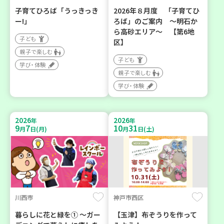
子育てひろば「うっきっき
2026年８月度 「子育てひ
ー!」
ろば」のご案内 ～明石か
ら高砂エリア～ 【第6地
子ども
区】
親子で楽しむ
子ども
学び・体験
親子で楽しむ
学び・体験
2026
2026
年
年
9
7
10
31
月
日(月)
月
日(土)
川西市
神戸市西区
暮らしに花と緑を① ～ガー
【玉津】布ぞうりを作って