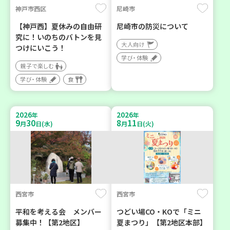
神戸市西区
尼崎市
【神戸西】夏休みの自由研
尼崎市の防災について
究に！いのちのバトンを見
大人向け
つけにいこう！
学び・体験
親子で楽しむ
学び・体験
食
2026
2026
年
年
9
30
8
11
月
日(水)
月
日(火)
西宮市
西宮市
平和を考える会 メンバー
つどい場CO・KOで「ミニ
募集中！【第2地区】
夏まつり」【第2地区本部】