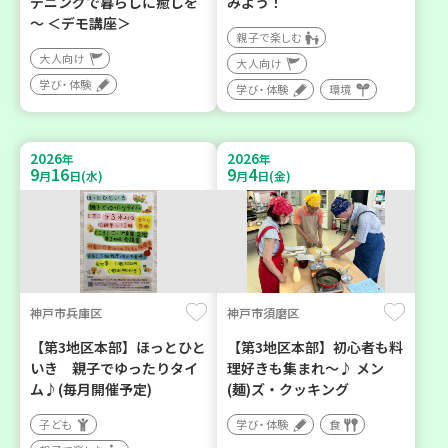
デニングで暮らしに癒しを
みよう！
～ ＜デモ講座＞
親子で楽しむ
大人向け
大人向け
学び・体験
学び・体験
環境
2026
2026
年
年
9
16
9
4
月
日(水)
月
日(金)
神戸市兵庫区
神戸市須磨区
【第3地区本部】ほっとひと
【第3地区本部】初心者も料
いき 親子でゆったりタイ
理好きも集まれ～♪ メン
ム♪(毎月開催予定)
(麺)ズ・クッキング
子ども
学び・体験
食