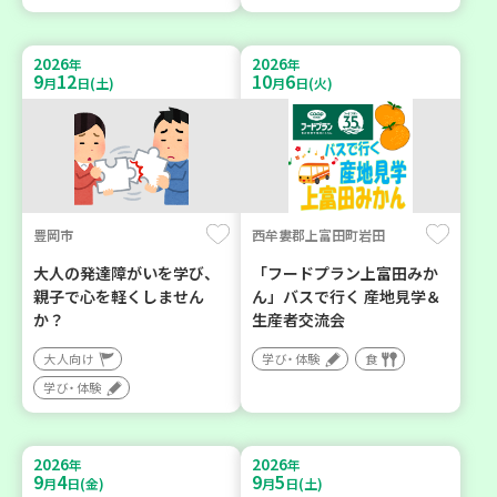
2026
2026
年
年
9
12
10
6
月
日(土)
月
日(火)
豊岡市
西牟婁郡上富田町岩田
大人の発達障がいを学び、
「フードプラン上富田みか
親子で心を軽くしません
ん」バスで行く 産地見学＆
か？
生産者交流会
大人向け
学び・体験
食
学び・体験
2026
2026
年
年
9
4
9
5
月
日(金)
月
日(土)