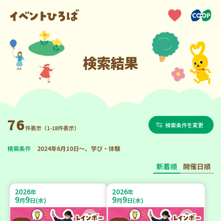
検索結果
76
検索条件を変更
件表示（1-18件表示）
検索条件
2024年6月10日～、学び・体験
新着順
開催日順
2026
2026
年
年
9
9
9
9
月
日(水)
月
日(水)