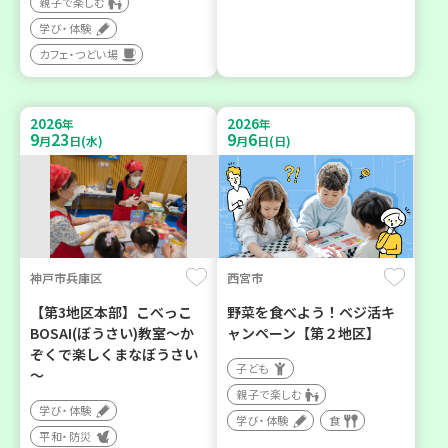
親子で楽しむ
学び・体験
カフェ・つどい場
2026
2026
年
年
9
23
9
6
月
日(水)
月
日(日)
神戸市兵庫区
西宮市
【第3地区本部】こべっこ
野菜を食べよう！ベジ活キ
BOSAI(ぼうさい)教室～か
ャンペーン【第２地区】
ぞくで楽しくまなぼうさい
子ども
～
親子で楽しむ
学び・体験
学び・体験
食
平和・防災