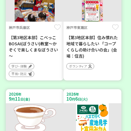
神戸市兵庫区
神戸市東灘区
【第3地区本部】こべっこ
【第3地区本部】住み慣れた
BOSAI(ぼうさい)教室～か
地域で暮らしたい 「コープ
ぞくで楽しくまなぼうさい
くらしの助け合いの会」(会
～
場：住吉)
学び・体験
ボランティア
平和・防災
2026
2026
年
年
9
11
10
6
月
日(金)
月
日(火)