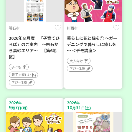
明石市
川西市
2026年８月度 「子育てひ
暮らしに花と緑を① ～ガー
ろば」のご案内 ～明石か
デニングで暮らしに癒しを
ら高砂エリア～ 【第6地
～ ＜デモ講座＞
区】
大人向け
子ども
学び・体験
親子で楽しむ
学び・体験
2026
2026
年
年
9
7
10
31
月
日(月)
月
日(土)