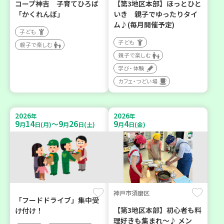
コープ神吉 子育てひろば
【第3地区本部】ほっとひと
「かくれんぼ」
いき 親子でゆったりタイ
ム♪(毎月開催予定)
子ども
子ども
親子で楽しむ
親子で楽しむ
学び・体験
カフェ・つどい場
2026
2026
年
年
9
14
9
26
9
4
～
月
日(月)
月
日(土)
月
日(金)
神戸市須磨区
「フードドライブ」集中受
【第3地区本部】初心者も料
け付け！
理好きも集まれ～♪ メン