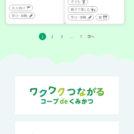
子ども
大人向け
親子で楽しむ
学び・体験
学び・体験
食
1
2
3
7
次へ
…