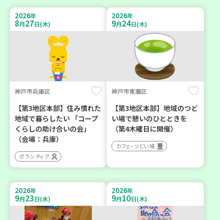
2026
2026
年
年
8
27
9
24
月
日(木)
月
日(木)
神戸市兵庫区
神戸市東灘区
【第3地区本部】住み慣れた
【第3地区本部】地域のつど
地域で暮らしたい 「コープ
い場で憩いのひとときを
くらしの助け合いの会」
（第4木曜日に開催）
（会場：兵庫）
カフェ・つどい場
ボランティア
2026
2026
年
年
9
23
9
10
月
日(水)
月
日(木)