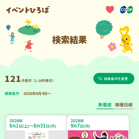
検索結果
121
検索条件を変更
件表示（1-18件表示）
検索条件
2026年6月4日～
新着順
開催日順
2026
2026
年
年
8
1
8
31
9
7
～
月
日(土)
月
日(月)
月
日(月)