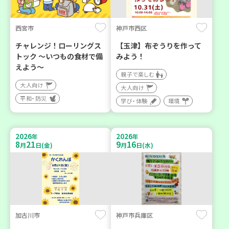
西宮市
神戸市西区
チャレンジ！ローリングス
【玉津】布ぞうりを作って
トック ～いつもの食材で備
みよう！
えよう～
親子で楽しむ
大人向け
大人向け
平和・防災
学び・体験
環境
2026
2026
年
年
8
21
9
16
月
日(金)
月
日(水)
加古川市
神戸市兵庫区