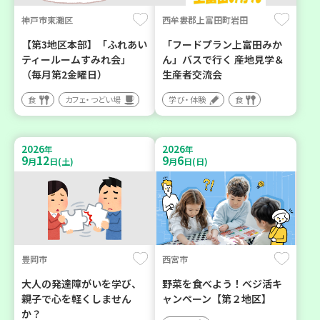
神戸市東灘区
西牟婁郡上富田町岩田
【第3地区本部】「ふれあい
「フードプラン上富田みか
ティールームすみれ会」
ん」バスで行く 産地見学＆
（毎月第2金曜日）
生産者交流会
食
カフェ・つどい場
学び・体験
食
2026
2026
年
年
9
12
9
6
月
日(土)
月
日(日)
豊岡市
西宮市
大人の発達障がいを学び、
野菜を食べよう！ベジ活キ
親子で心を軽くしません
ャンペーン【第２地区】
か？