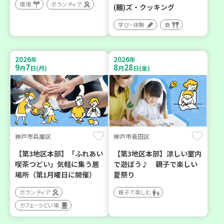
環境
ボランティア
(麺)ズ・クッキング
学び・体験
食
2026
2026
年
年
9
7
8
28
月
日(月)
月
日(金)
神戸市兵庫区
神戸市長田区
【第3地区本部】「ふれあい
【第3地区本部】涼しい室内
喫茶つどい」気軽に集う居
で遊ぼう♪ 親子で楽しい
場所（第1月曜日に開催）
夏祭り
ボランティア
親子で楽しむ
カフェ・つどい場