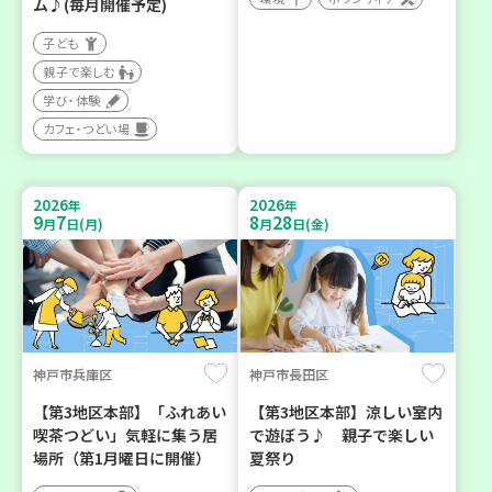
ム♪(毎月開催予定)
子ども
親子で楽しむ
学び・体験
カフェ・つどい場
2026
2026
年
年
9
7
8
28
月
日(月)
月
日(金)
神戸市兵庫区
神戸市長田区
【第3地区本部】「ふれあい
【第3地区本部】涼しい室内
喫茶つどい」気軽に集う居
で遊ぼう♪ 親子で楽しい
場所（第1月曜日に開催）
夏祭り