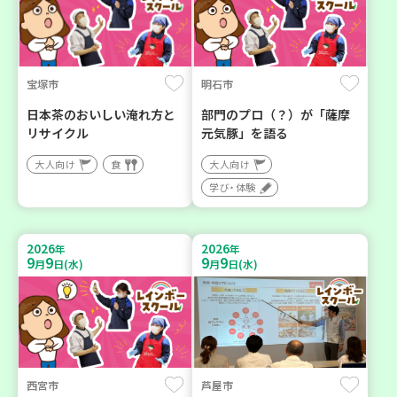
宝塚市
明石市
日本茶のおいしい淹れ方と
部門のプロ（？）が「薩摩
リサイクル
元気豚」を語る
大人向け
食
大人向け
学び・体験
2026
2026
年
年
9
9
9
9
月
日(水)
月
日(水)
西宮市
芦屋市