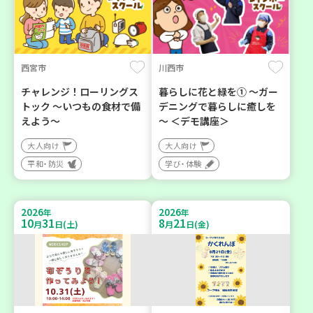
西宮市
川西市
チャレンジ！ローリングス
暮らしに花と緑を① ～ガー
トック ～いつもの食材で備
デニングで暮らしに癒しを
えよう～
～ ＜デモ講座＞
大人向け
大人向け
平和・防災
学び・体験
2026
2026
年
年
10
31
8
21
月
日(土)
月
日(金)