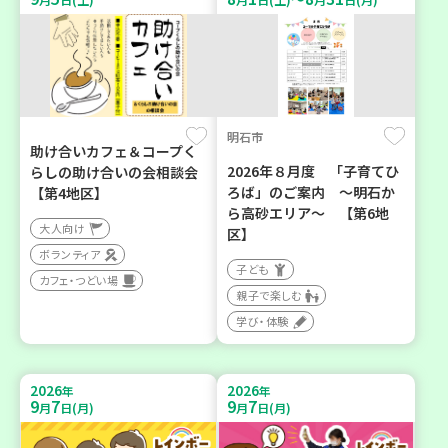
明石市
助け合いカフェ＆コープく
2026年８月度 「子育てひ
らしの助け合いの会相談会
ろば」のご案内 ～明石か
【第4地区】
ら高砂エリア～ 【第6地
大人向け
区】
ボランティア
子ども
カフェ・つどい場
親子で楽しむ
学び・体験
2026
2026
年
年
9
7
9
7
月
日(月)
月
日(月)