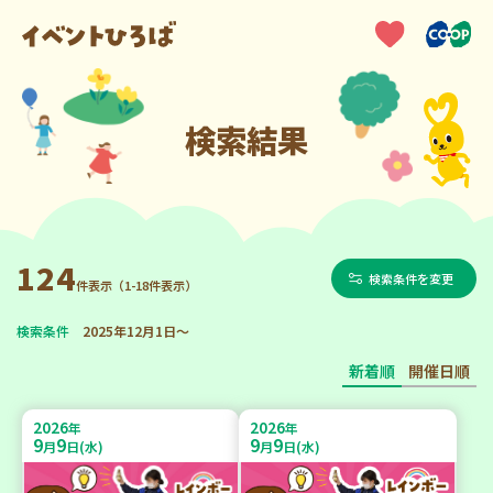
検索結果
124
検索条件を変更
件表示（1-18件表示）
検索条件
2025年12月1日～
新着順
開催日順
2026
2026
年
年
9
9
9
9
月
日(水)
月
日(水)