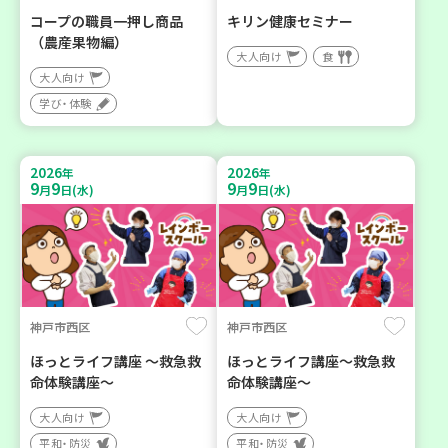
コープの職員一押し商品
キリン健康セミナー
（農産果物編）
大人向け
食
大人向け
学び・体験
2026
2026
年
年
9
9
9
9
月
日(水)
月
日(水)
神戸市西区
神戸市西区
ほっとライフ講座 ～救急救
ほっとライフ講座～救急救
命体験講座～
命体験講座～
大人向け
大人向け
平和・防災
平和・防災