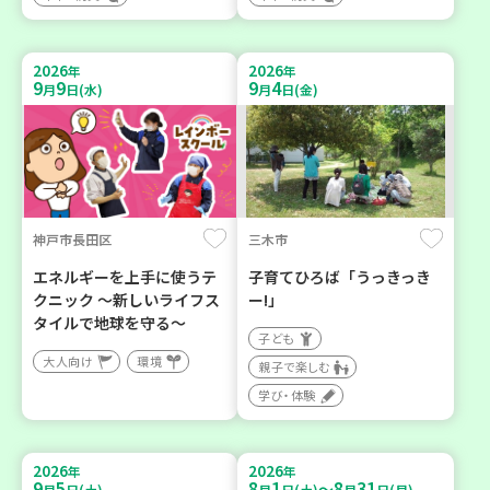
2026
2026
年
年
9
9
9
4
月
日(水)
月
日(金)
神戸市長田区
三木市
エネルギーを上手に使うテ
子育てひろば「うっきっき
クニック ～新しいライフス
ー!」
タイルで地球を守る～
子ども
大人向け
環境
親子で楽しむ
学び・体験
2026
2026
年
年
9
5
8
1
8
31
～
月
日(土)
月
日(土)
月
日(月)