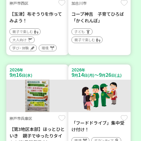
神戸市西区
加古川市
【玉津】布ぞうりを作って
コープ神吉 子育てひろば
みよう！
「かくれんぼ」
親子で楽しむ
子ども
大人向け
親子で楽しむ
学び・体験
環境
2026
2026
年
年
9
16
9
14
9
26
～
月
日(水)
月
日(月)
月
日(土)
神戸市兵庫区
「フードドライブ」集中受
【第3地区本部】ほっとひと
け付け！
いき 親子でゆったりタイ
環境
ボランティア