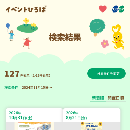
検索結果
127
検索条件を変更
件表示（1-18件表示）
検索条件
2024年11月15日～
新着順
開催日順
2026
2026
年
年
10
31
8
21
月
日(土)
月
日(金)