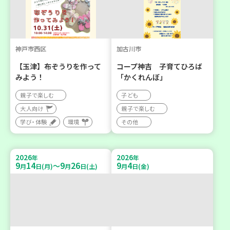
神戸市西区
加古川市
【玉津】布ぞうりを作って
コープ神吉 子育てひろば
みよう！
「かくれんぼ」
親子で楽しむ
子ども
大人向け
親子で楽しむ
学び・体験
環境
その他
2026
2026
年
年
9
14
9
26
9
4
～
月
日(月)
月
日(土)
月
日(金)