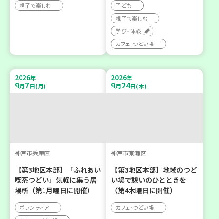
親子で楽しむ
子ども
親子で楽しむ
学び・体験
カフェ・つどい場
2026
2026
年
年
9
7
9
24
月
日(月)
月
日(木)
神戸市兵庫区
神戸市東灘区
【第3地区本部】「ふれあい
【第3地区本部】地域のつど
喫茶つどい」気軽に集う居
い場で憩いのひとときを
場所（第1月曜日に開催）
（第4木曜日に開催）
ボランティア
カフェ・つどい場