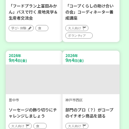
「フードプラン上富田みか
「コープくらしの助け合い
ん」バスで行く 産地見学＆
の会」コーディネーター養
生産者交流会
成講座
学び・体験
食
大人向け
ボランティア
2026
2026
年
年
9
4
9
4
月
日(金)
月
日(金)
豊中市
神戸市西区
ソーセージの飾り切りにチ
部門のプロ（？）がコープ
ャレンジしましょう
のイチオシ商品を語る
大人向け
食
大人向け