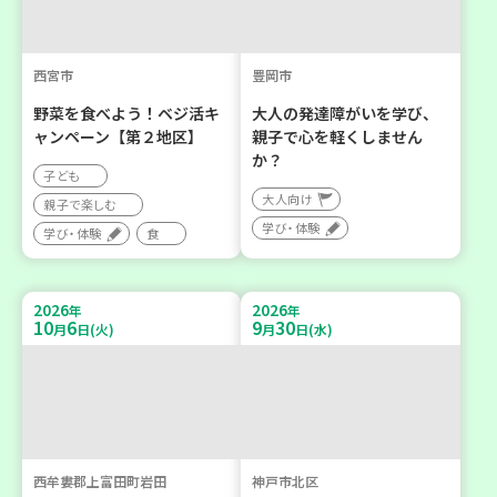
西宮市
豊岡市
野菜を食べよう！ベジ活キ
大人の発達障がいを学び、
ャンペーン【第２地区】
親子で心を軽くしません
か？
子ども
大人向け
親子で楽しむ
学び・体験
学び・体験
食
2026
2026
年
年
10
6
9
30
月
日(火)
月
日(水)
西牟婁郡上富田町岩田
神戸市北区