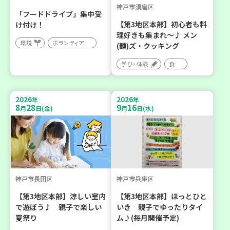
神戸市須磨区
「フードドライブ」集中受
【第3地区本部】初心者も料
け付け！
理好きも集まれ～♪ メン
環境
ボランティア
(麺)ズ・クッキング
学び・体験
食
2026
2026
年
年
8
28
9
16
月
日(金)
月
日(水)
神戸市長田区
神戸市兵庫区
【第3地区本部】涼しい室内
【第3地区本部】ほっとひと
で遊ぼう♪ 親子で楽しい
いき 親子でゆったりタイ
夏祭り
ム♪(毎月開催予定)