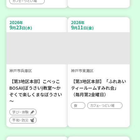
カフェ・つどい場
2026
2026
年
年
9
23
9
11
月
日(水)
月
日(金)
神戸市兵庫区
神戸市東灘区
【第3地区本部】こべっこ
【第3地区本部】「ふれあい
BOSAI(ぼうさい)教室～か
ティールームすみれ会」
ぞくで楽しくまなぼうさい
（毎月第2金曜日）
～
食
カフェ・つどい場
学び・体験
平和・防災