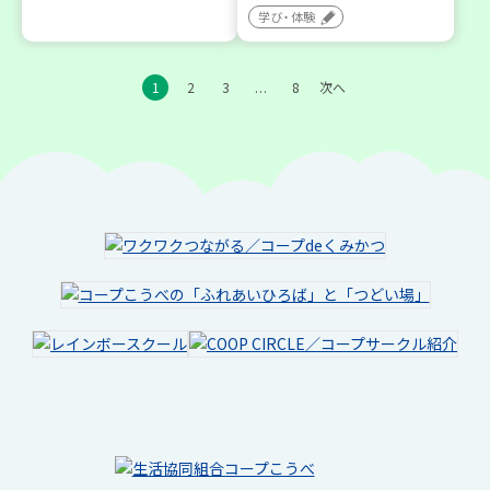
学び・体験
1
2
3
8
次へ
…