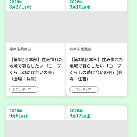
2026
2026
年
年
8
27
9
10
月
日(木)
月
日(木)
神戸市兵庫区
神戸市東灘区
【第3地区本部】住み慣れた
【第3地区本部】住み慣れた
地域で暮らしたい 「コープ
地域で暮らしたい 「コープ
くらしの助け合いの会」
くらしの助け合いの会」(会
（会場：兵庫）
場：住吉)
ボランティア
ボランティア
2026
2026
年
年
9
6
9
12
月
日(日)
月
日(土)