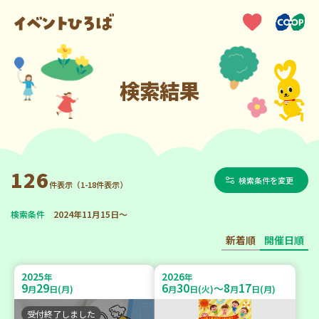
検索結果
126
検索条件を変更
件表示（1-18件表示）
検索条件
2024年11月15日～
新着順
開催日順
2025
2026
年
年
9
29
6
30
8
17
～
月
日(月)
月
日(火)
月
日(月)
受付終了しました