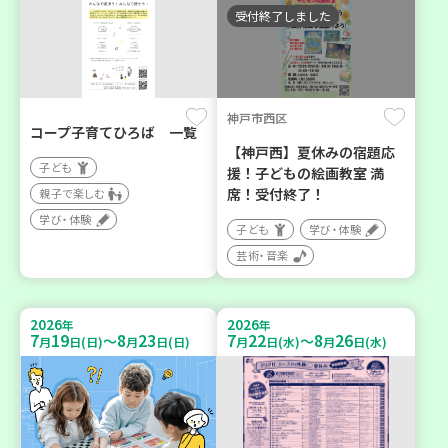
受付終了しました
神戸市西区
コープ子育てひろば 一覧
【神戸西】夏休みの宿題応
子ども
援！子どもの絵画教室 満
席！受付終了！
親子で楽しむ
学び・体験
子ども
学び・体験
芸術・音楽
2026
2026
年
年
7
19
8
23
7
22
8
26
～
～
月
日(日)
月
日(日)
月
日(水)
月
日(水)