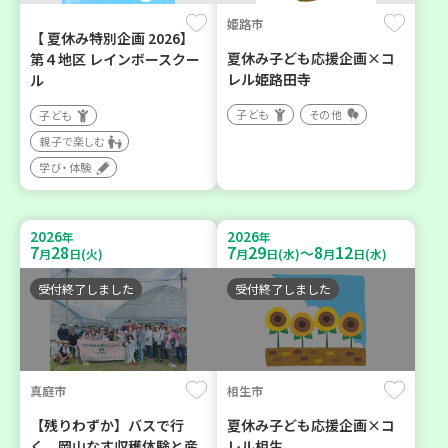
姫路市
【 夏休み特別企画 2026】
夏休み子ども応援企画×コ
第４地区 レインボースクー
レル姫路田寺
ル
子ども
その他
子ども
親子で楽しむ
学び・体験
2026
2026
年
年
7
28
7
29
8
12
～
月
日(火)
月
日(水)
月
日(水)
受付終了しました
受付終了しました
真庭市
相生市
【残りわずか】バスで行
夏休み子ども応援企画×コ
く 岡山なす収穫体験と産
レル相生