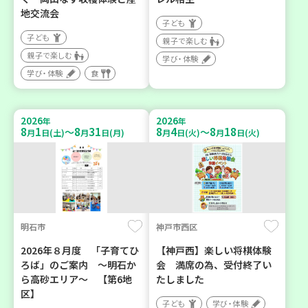
地交流会
子ども
子ども
親子で楽しむ
親子で楽しむ
学び・体験
学び・体験
食
2026
2026
年
年
8
1
8
31
8
4
8
18
～
～
月
日(土)
月
日(月)
月
日(火)
月
日(火)
明石市
神戸市西区
2026年８月度 「子育てひ
【神戸西】楽しい将棋体験
ろば」のご案内 ～明石か
会 満席の為、受付終了い
ら高砂エリア～ 【第6地
たしました
区】
子ども
学び・体験