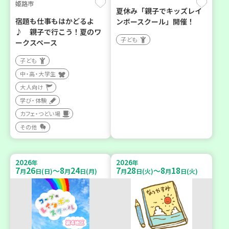
姫路市
夏休み「親子でキッズレイ
宿題も仕事もはかどるよ
ンボースクール」開催！
♪ 親子で行こう！夏のワ
子ども
ークスペース
子ども
中・高・大学生
大人向け
学び・体験
カフェ・つどい場
その他
2026
2026
年
年
7
26
8
24
7
28
8
18
～
～
月
日(日)
月
日(月)
月
日(火)
月
日(火)