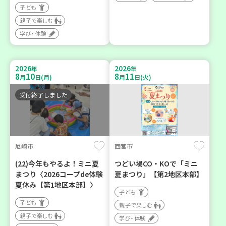
子ども
親子で楽しむ
学び・体験
2026
2026
年
年
8
10
8
11
月
日(月)
月
日(火)
受付終了しました
尼崎市
西宮市
(22)今年もやるよ！ミニ夏
つどい場CO・KOで「ミニ
まつり〈2026コープde体験
夏まつり」【第2地区本部】
夏休み【第1地区本部】〉
子ども
子ども
親子で楽しむ
親子で楽しむ
学び・体験