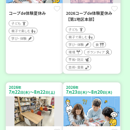
コープde体験夏休み
2026コープde体験夏休み
【第1地区本部】
子ども
子ども
親子で楽しむ
親子で楽しむ
学び・体験
学び・体験
食
環境
ボランティア
平和・防災
芸術・音楽
2026
2026
年
年
7
22
8
22
7
23
8
20
～
～
月
日(水)
月
日(土)
月
日(木)
月
日(木)