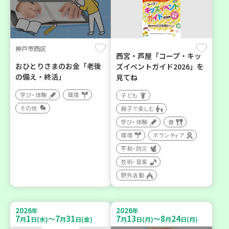
神戸市西区
西宮・芦屋「コープ・キッ
おひとりさまのお金「老後
ズイベントガイド2026」を
の備え・終活」
見てね
学び・体験
環境
子ども
その他
親子で楽しむ
学び・体験
食
環境
ボランティア
平和・防災
芸術・音楽
野外活動
2026
2026
年
年
7
1
7
31
7
13
8
24
～
～
月
日(水)
月
日(金)
月
日(月)
月
日(月)