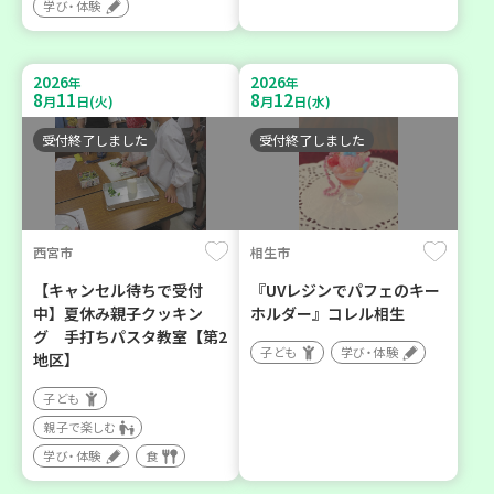
学び・体験
2026
2026
年
年
8
11
8
12
月
日(火)
月
日(水)
受付終了しました
受付終了しました
西宮市
相生市
【キャンセル待ちで受付
『UVレジンでパフェのキー
中】夏休み親子クッキン
ホルダー』コレル相生
グ 手打ちパスタ教室【第2
子ども
学び・体験
地区】
子ども
親子で楽しむ
学び・体験
食