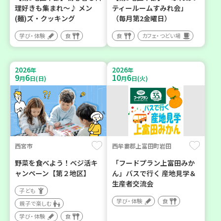
理好きも集まれ～♪ メン
ティールームすみれ会」
(麺)ズ・クッキング
（毎月第2金曜日）
学び・体験
食
食
カフェ・つどい場
2026
2026
年
年
9
6
10
6
月
日(日)
月
日(火)
西宮市
西牟婁郡上富田町岩田
野菜を食べよう！ベジ活キ
「フードプラン上富田みか
ャンペーン【第２地区】
ん」バスで行く 産地見学＆
生産者交流会
子ども
学び・体験
食
親子で楽しむ
学び・体験
食