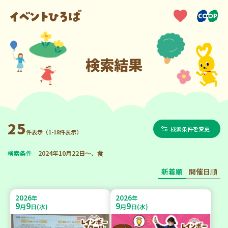
検索結果
25
検索条件を変更
件表示（1-18件表示）
検索条件
2024年10月22日～、食
新着順
開催日順
2026
2026
年
年
9
9
9
9
月
日(水)
月
日(水)