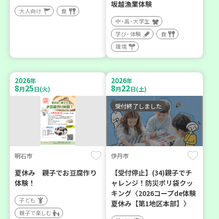
坂越漁業体験
大人向け
食
中・高・大学生
学び・体験
食
環境
2026
2026
年
年
8
25
8
22
月
日(火)
月
日(土)
受付終了しました
明石市
伊丹市
夏休み 親子でお豆腐作り
【受付停止】(34)親子でチ
体験！
ャレンジ！防災ポリ袋クッ
キング〈2026コープde体験
子ども
夏休み【第1地区本部】〉
親子で楽しむ