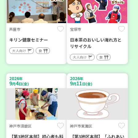
芦屋市
宝塚市
キリン健康セミナー
日本茶のおいしい淹れ方と
リサイクル
大人向け
食
大人向け
食
2026
2026
年
年
9
4
9
11
月
日(金)
月
日(金)
神戸市須磨区
神戸市東灘区
【第3地区本部】初心者も料
【第3地区本部】「ふれあい