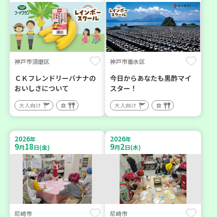
神戸市須磨区
神戸市垂水区
ＣＫフレンドリーバナナの
今日からあなたも黒酢マイ
おいしさについて
スター！
大人向け
食
大人向け
食
2026
2026
年
年
9
18
9
2
月
日(金)
月
日(水)
尼崎市
尼崎市