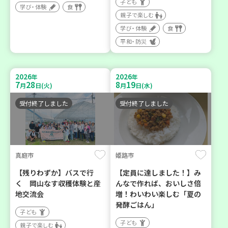
子ども
学び・体験
食
親子で楽しむ
学び・体験
食
平和・防災
2026
2026
年
年
7
28
8
19
月
日(火)
月
日(水)
受付終了しました
受付終了しました
真庭市
姫路市
【残りわずか】バスで行
【定員に達しました！】み
く 岡山なす収穫体験と産
んなで作れば、おいしさ倍
地交流会
増！わいわい楽しむ「夏の
発酵ごはん」
子ども
子ども
親子で楽しむ