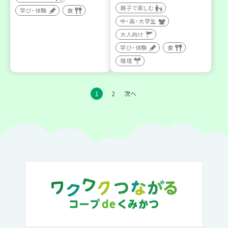
親子で楽しむ
学び・体験
食
中・高・大学生
大人向け
学び・体験
食
環境
1
2
次へ