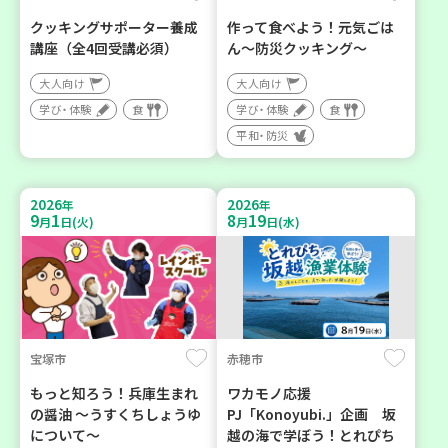
クッキングサポーター養成
作って食べよう！元気ごは
講座（全4回受講必須）
ん～防災クッキング～
大人向け
大人向け
学び・体験
食
学び・体験
食
平和・防災
2026
2026
年
年
9
1
8
19
月
日(火)
月
日(水)
宝塚市
赤穂市
もっと知ろう！兵庫生まれ
ワカモノ応援
の醤油 ～うすくちしょうゆ
PJ「Konoyubi.」企画 坂
について～
越の海で学ぼう！とれぴち