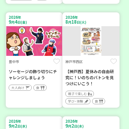
2026
2026
年
年
9
4
8
18
月
日(金)
月
日(火)
豊中市
神戸市西区
ソーセージの飾り切りにチ
【神戸西】夏休みの自由研
ャレンジしましょう
究に！いのちのバトンを見
つけにいこう！
大人向け
食
親子で楽しむ
学び・体験
食
2026
2026
年
年
9
2
9
2
月
日(水)
月
日(水)