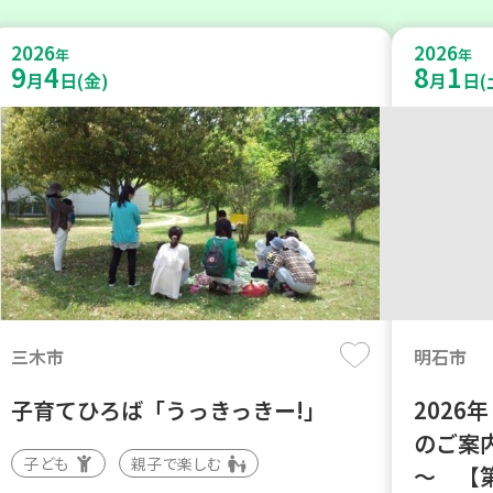
2026
2026
年
年
9
4
8
1
月
日(金)
月
日(
三木市
明石市
子育てひろば「うっきっきー!」
202
のご案
子ども
親子で楽しむ
～ 【