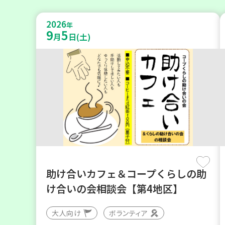
2026
年
9
5
月
日(土)
助け合いカフェ＆コープくらしの助
け合いの会相談会【第4地区】
大人向け
ボランティア