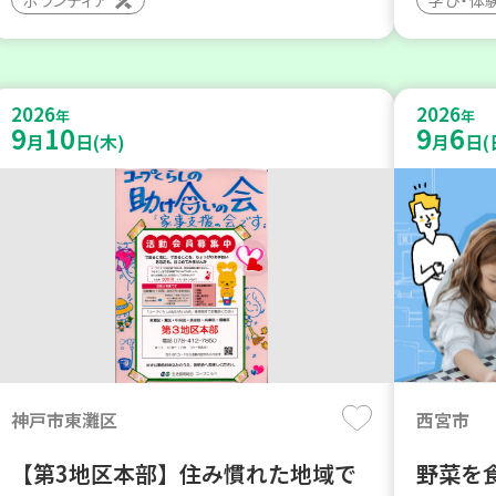
2026
2026
年
年
9
10
9
6
月
日(木)
月
日(
神戸市東灘区
西宮市
【第3地区本部】住み慣れた地域で
野菜を