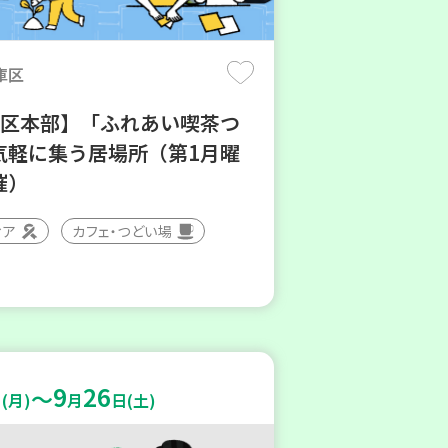
庫区
地区本部】「ふれあい喫茶つ
気軽に集う居場所（第1月曜
催）
ィア
カフェ・つどい場
9
26
～
(月)
月
日(土)