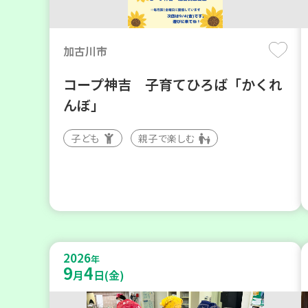
加古川市
コープ神吉 子育てひろば「かくれ
んぼ」
子ども
親子で楽しむ
2026
年
9
4
月
日(金)