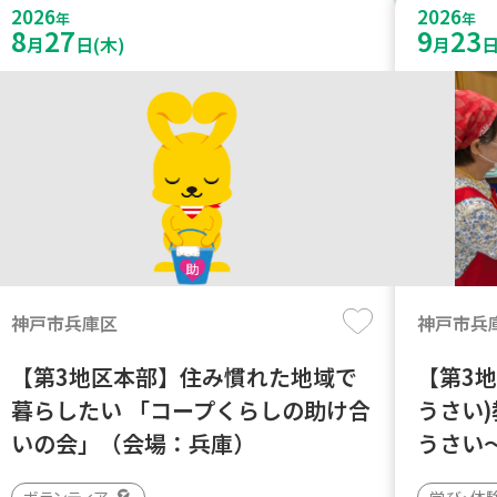
2026
2026
年
年
8
27
9
23
月
日(木)
月
日
神戸市兵庫区
神戸市兵
【第3地区本部】住み慣れた地域で
【第3地
暮らしたい 「コープくらしの助け合
うさい
いの会」（会場：兵庫）
うさい
ボランティア
学び・体