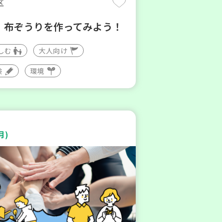
区
】布ぞうりを作ってみよう！
しむ
大人向け
験
環境
月)