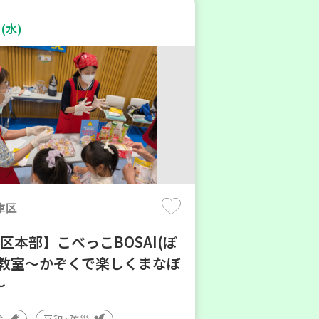
(水)
庫区
区本部】こべっこBOSAI(ぼ
)教室～かぞくで楽しくまなぼ
～
験
平和・防災