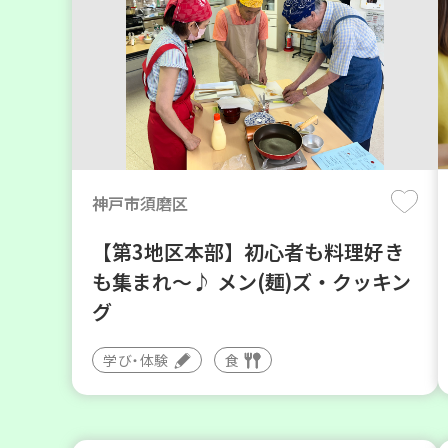
神戸市須磨区
【第3地区本部】初心者も料理好き
も集まれ～♪ メン(麺)ズ・クッキン
グ
学び・体験
食