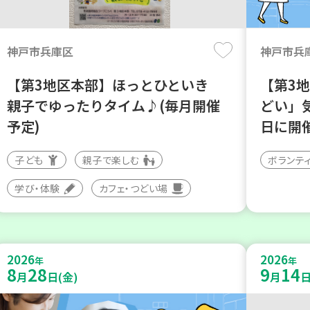
神戸市兵庫区
神戸市兵
【第3地区本部】ほっとひといき
【第3
親子でゆったりタイム♪(毎月開催
どい」
予定)
日に開
子ども
親子で楽しむ
ボランテ
学び・体験
カフェ・つどい場
2026
2026
年
年
8
28
9
14
月
日(金)
月
日