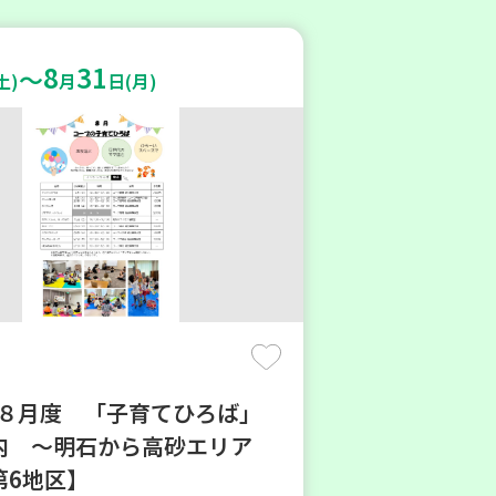
8
31
～
土)
月
日(月)
6年８月度 「子育てひろば」
内 ～明石から高砂エリア
第6地区】