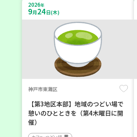
2026
年
9
24
月
日(木)
神戸市東灘区
【第3地区本部】地域のつどい場で
憩いのひとときを（第4木曜日に開
催）
カフェ・つどい場