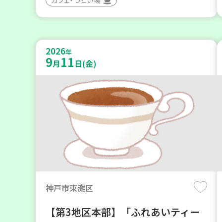
2026
年
9
11
月
日(金)
神戸市東灘区
【第3地区本部】「ふれあいティー