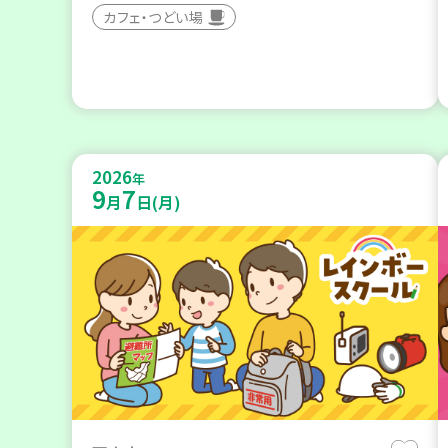
カフェ・つどい場
2026
年
9
7
月
日(月)