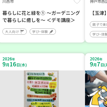
川西市
神戸市西
暮らしに花と緑を① ～ガーデニング
【玉津
で暮らしに癒しを～ ＜デモ講座＞
親子で楽
大人向け
学び・体験
学び・体
2026
2026
年
年
9
16
9
7
月
日(水)
月
日(