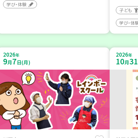
学び・体験
子ども
学び・体
2026
2026
年
年
9
7
10
31
月
日(月)
月