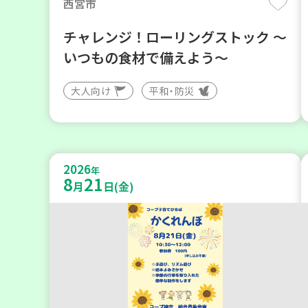
西宮市
チャレンジ！ローリングストック ～
いつもの食材で備えよう～
大人向け
平和・防災
2026
年
8
21
月
日(金)