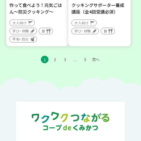
作って食べよう！元気ごは
クッキングサポーター養成
ん～防災クッキング～
講座（全4回受講必須）
大人向け
大人向け
学び・体験
食
学び・体験
食
平和・防災
1
2
3
5
次へ
…