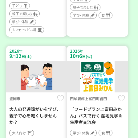
子ども
親子で楽しむ
親子で楽しむ
学び・体験
食
学び・体験
カフェ・つどい場
2026
2026
年
年
9
12
10
6
月
日(土)
月
日(火)
豊岡市
西牟婁郡上富田町岩田
大人の発達障がいを学び、
「フードプラン上富田みか
親子で心を軽くしません
ん」バスで行く 産地見学＆
か？
生産者交流会
大人向け
学び・体験
食