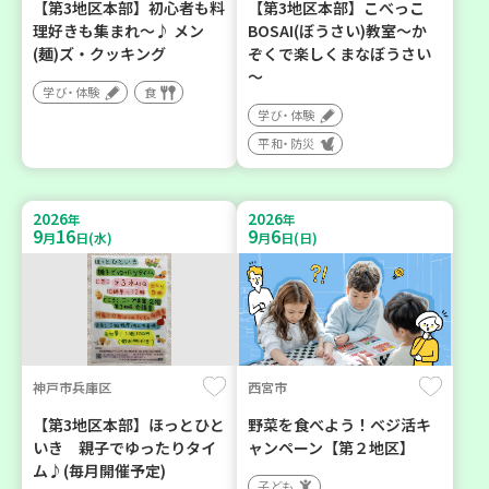
【第3地区本部】初心者も料
【第3地区本部】こべっこ
理好きも集まれ～♪ メン
BOSAI(ぼうさい)教室～か
(麺)ズ・クッキング
ぞくで楽しくまなぼうさい
～
学び・体験
食
学び・体験
平和・防災
2026
2026
年
年
9
16
9
6
月
日(水)
月
日(日)
神戸市兵庫区
西宮市
【第3地区本部】ほっとひと
野菜を食べよう！ベジ活キ
いき 親子でゆったりタイ
ャンペーン【第２地区】
ム♪(毎月開催予定)
子ども