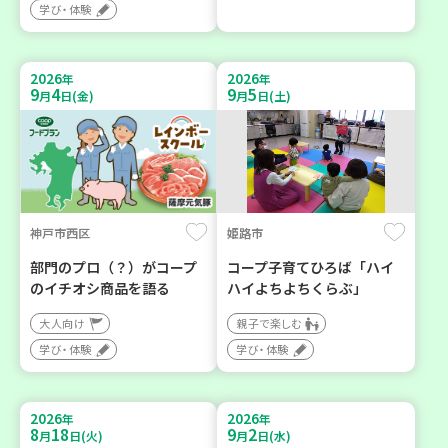
学び・体験
2026
2026
年
年
9
4
9
5
月
日(金)
月
日(土)
神戸市西区
姫路市
部門のプロ（？）がコープ
コープ子育てひろば「ハイ
のイチオシ商品を語る
ハイよちよちくらぶ」
大人向け
親子で楽しむ
学び・体験
学び・体験
2026
2026
年
年
8
18
9
2
月
日(火)
月
日(水)