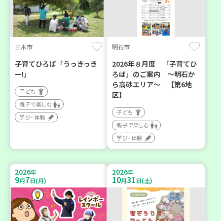
三木市
明石市
子育てひろば「うっきっき
2026年８月度 「子育てひ
ー!」
ろば」のご案内 ～明石か
ら高砂エリア～ 【第6地
子ども
区】
親子で楽しむ
子ども
学び・体験
親子で楽しむ
学び・体験
2026
2026
年
年
9
7
10
31
月
日(月)
月
日(土)