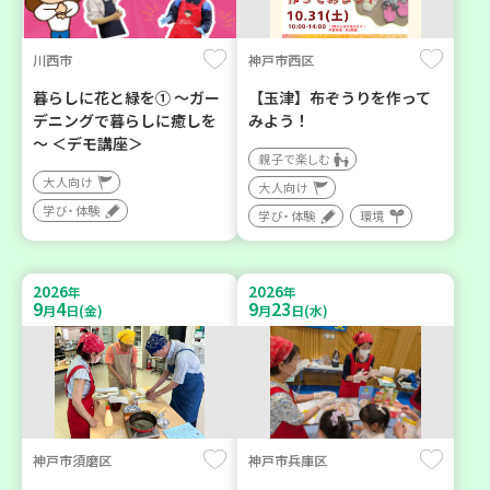
川西市
神戸市西区
暮らしに花と緑を① ～ガー
【玉津】布ぞうりを作って
デニングで暮らしに癒しを
みよう！
～ ＜デモ講座＞
親子で楽しむ
大人向け
大人向け
学び・体験
学び・体験
環境
2026
2026
年
年
9
4
9
23
月
日(金)
月
日(水)
神戸市須磨区
神戸市兵庫区