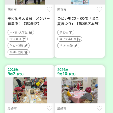
西宮市
西宮市
平和を考える会 メンバー
つどい場CO・KOで「ミニ
募集中！【第2地区】
夏まつり」【第2地区本部】
中・高・大学生
子ども
大人向け
親子で楽しむ
学び・体験
学び・体験
平和・防災
2026
2026
年
年
9
2
9
18
月
日(水)
月
日(金)
尼崎市
尼崎市