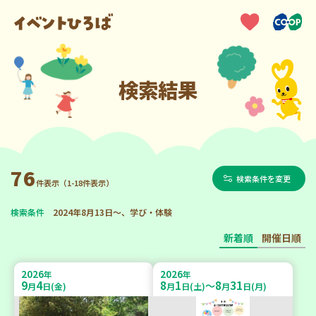
検索結果
76
検索条件を変更
件表示（1-18件表示）
検索条件
2024年8月13日～、学び・体験
新着順
開催日順
2026
2026
年
年
9
4
8
1
8
31
～
月
日(金)
月
日(土)
月
日(月)