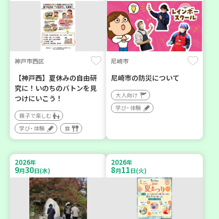
神戸市西区
尼崎市
【神戸西】夏休みの自由研
尼崎市の防災について
究に！いのちのバトンを見
大人向け
つけにいこう！
学び・体験
親子で楽しむ
学び・体験
食
2026
2026
年
年
9
30
8
11
月
日(水)
月
日(火)