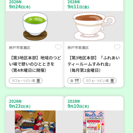
2026
2026
年
年
9
24
9
11
月
日(木)
月
日(金)
神戸市東灘区
神戸市東灘区
【第3地区本部】地域のつど
【第3地区本部】「ふれあい
い場で憩いのひとときを
ティールームすみれ会」
（第4木曜日に開催）
（毎月第2金曜日）
カフェ・つどい場
食
カフェ・つどい場
2026
2026
年
年
9
23
9
10
月
日(水)
月
日(木)