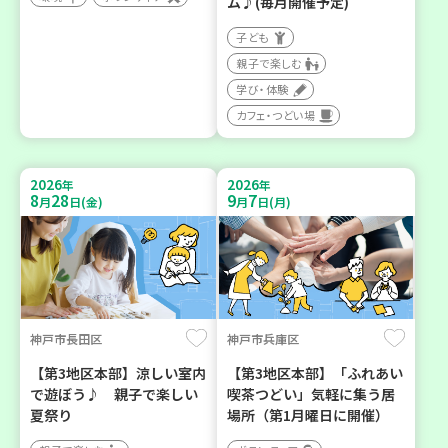
ム♪(毎月開催予定)
子ども
親子で楽しむ
学び・体験
カフェ・つどい場
2026
2026
年
年
8
28
9
7
月
日(金)
月
日(月)
神戸市長田区
神戸市兵庫区
【第3地区本部】涼しい室内
【第3地区本部】「ふれあい
で遊ぼう♪ 親子で楽しい
喫茶つどい」気軽に集う居
夏祭り
場所（第1月曜日に開催）