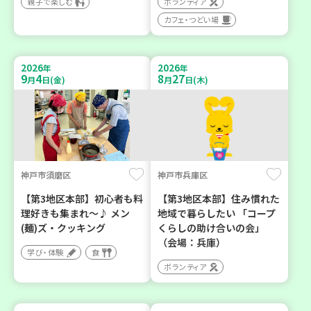
親子で楽しむ
ボランティア
カフェ・つどい場
2026
2026
年
年
9
4
8
27
月
日(金)
月
日(木)
神戸市須磨区
神戸市兵庫区
【第3地区本部】初心者も料
【第3地区本部】住み慣れた
理好きも集まれ～♪ メン
地域で暮らしたい 「コープ
(麺)ズ・クッキング
くらしの助け合いの会」
（会場：兵庫）
学び・体験
食
ボランティア