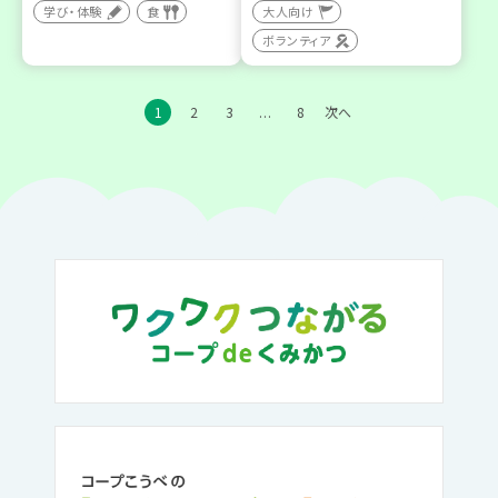
学び・体験
食
大人向け
ボランティア
1
2
3
8
次へ
…