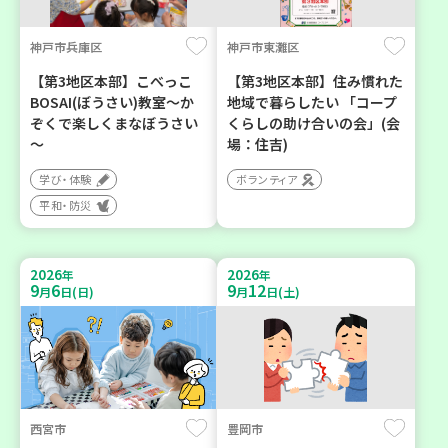
神戸市兵庫区
神戸市東灘区
【第3地区本部】こべっこ
【第3地区本部】住み慣れた
BOSAI(ぼうさい)教室～か
地域で暮らしたい 「コープ
ぞくで楽しくまなぼうさい
くらしの助け合いの会」(会
～
場：住吉)
学び・体験
ボランティア
平和・防災
2026
2026
年
年
9
6
9
12
月
日(日)
月
日(土)
西宮市
豊岡市