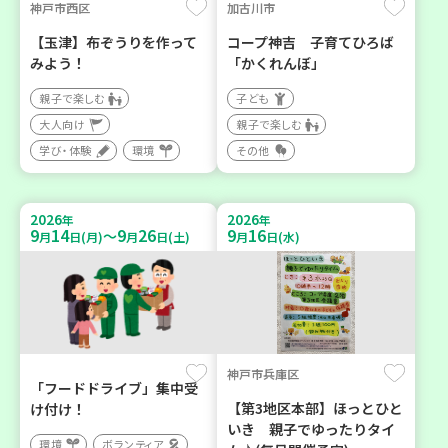
神戸市西区
加古川市
【玉津】布ぞうりを作って
コープ神吉 子育てひろば
みよう！
「かくれんぼ」
親子で楽しむ
子ども
大人向け
親子で楽しむ
学び・体験
環境
その他
2026
2026
年
年
9
14
9
26
9
16
～
月
日(月)
月
日(土)
月
日(水)
神戸市兵庫区
「フードドライブ」集中受
【第3地区本部】ほっとひと
け付け！
いき 親子でゆったりタイ
環境
ボランティア