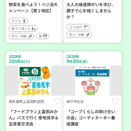
野菜を食べよう！ベジ活キ
大人の発達障がいを学び、
ャンペーン【第２地区】
親子で心を軽くしません
か？
子ども
大人向け
親子で楽しむ
学び・体験
学び・体験
食
2026
2026
年
年
10
6
9
30
月
日(火)
月
日(水)
西牟婁郡上富田町岩田
神戸市北区
「フードプラン上富田みか
「コープくらしの助け合い
ん」バスで行く 産地見学＆
の会」コーディネーター養
生産者交流会
成講座