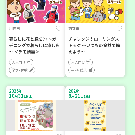
川西市
西宮市
暮らしに花と緑を① ～ガー
チャレンジ！ローリングス
デニングで暮らしに癒しを
トック ～いつもの食材で備
～ ＜デモ講座＞
えよう～
大人向け
大人向け
学び・体験
平和・防災
2026
2026
年
年
10
31
8
21
月
日(土)
月
日(金)