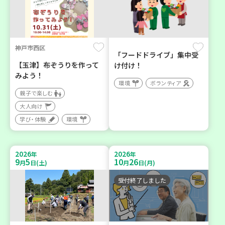
神戸市西区
「フードドライブ」集中受
【玉津】布ぞうりを作って
け付け！
みよう！
環境
ボランティア
親子で楽しむ
大人向け
学び・体験
環境
2026
2026
年
年
9
5
10
26
月
日(土)
月
日(月)
受付終了しました