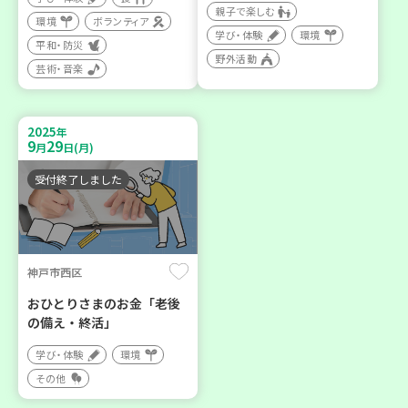
親子で楽しむ
環境
ボランティア
学び・体験
環境
平和・防災
野外活動
芸術・音楽
2025
年
9
29
月
日(月)
受付終了しました
神戸市西区
おひとりさまのお金「老後
の備え・終活」
学び・体験
環境
その他