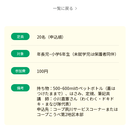
一覧に戻る
定員
20名（申込順）
対象
年長児~小学6年生（未就学児は保護者同伴）
参加費
100円
備考
持ち物：500~600mlのペットボトル（蓋は
つけたままで）、はさみ、定規、筆記具
講 師：小川嘉憲さん（わくわく・ドキド
キ・まなび隊代表）
申込先：コープ夙川サービスコーナーまたは
コープこうべ第2地区本部