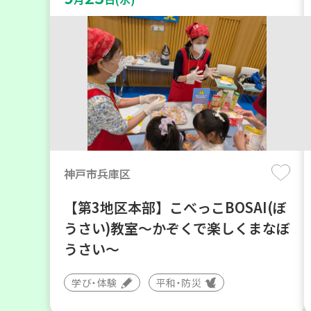
神戸市兵庫区
【第3地区本部】こべっこBOSAI(ぼ
うさい)教室～かぞくで楽しくまなぼ
うさい～
学び・体験
平和・防災