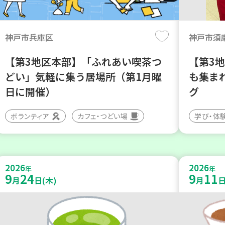
神戸市兵庫区
神戸市須
【第3地区本部】「ふれあい喫茶つ
【第3
どい」気軽に集う居場所（第1月曜
も集まれ
日に開催）
グ
ボランティア
カフェ・つどい場
学び・体
2026
2026
年
年
9
24
9
11
月
日(木)
月
日