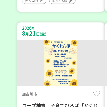
大人向け
学び・体験
2026
年
8
21
月
日(金)
加古川市
コープ神吉 子育てひろば「かくれ