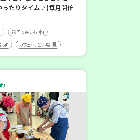
ゆったりタイム♪(毎月開催
親子で楽しむ
験
カフェ・つどい場
金)