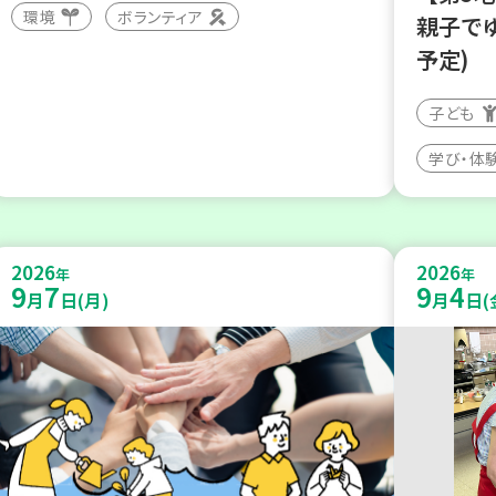
環境
ボランティア
親子で
予定)
子ども
学び・体
2026
2026
年
年
9
7
9
4
月
日(月)
月
日(