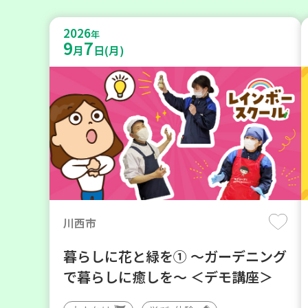
2026
年
9
7
月
日(月)
川西市
暮らしに花と緑を① ～ガーデニング
で暮らしに癒しを～ ＜デモ講座＞