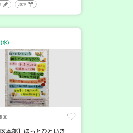
験
環境
(水)
庫区
地区本部】ほっとひといき