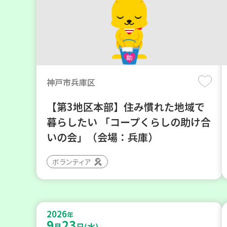
神戸市兵庫区
【第3地区本部】住み慣れた地域で
暮らしたい 「コープくらしの助け合
いの会」（会場：兵庫）
ボランティア
2026
年
9
23
月
日(水)