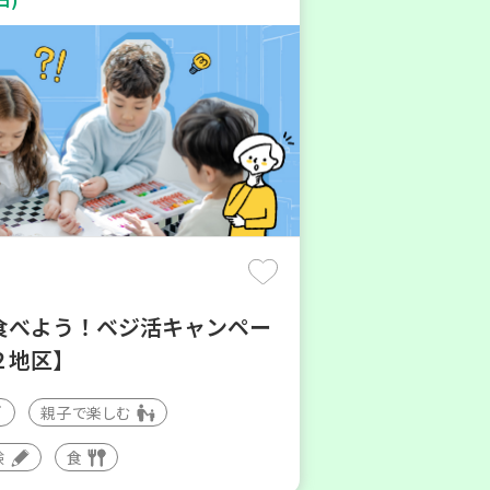
食べよう！ベジ活キャンペー
２地区】
親子で楽しむ
験
食