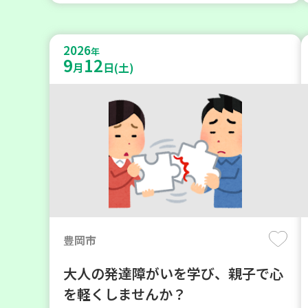
2026
年
9
12
月
日(土)
豊岡市
大人の発達障がいを学び、親子で心
を軽くしませんか？