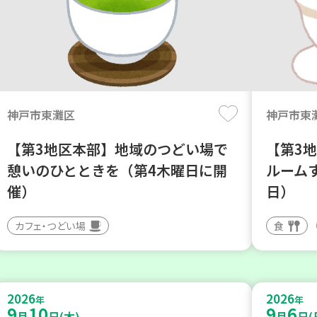
神戸市東灘区
神戸市東
【第3地区本部】地域のつどい場で
【第3
憩いのひとときを（第4木曜日に開
ルーム
催）
日）
カフェ・つどい場
食
2026
2026
年
年
9
10
9
6
月
日(木)
月
日(