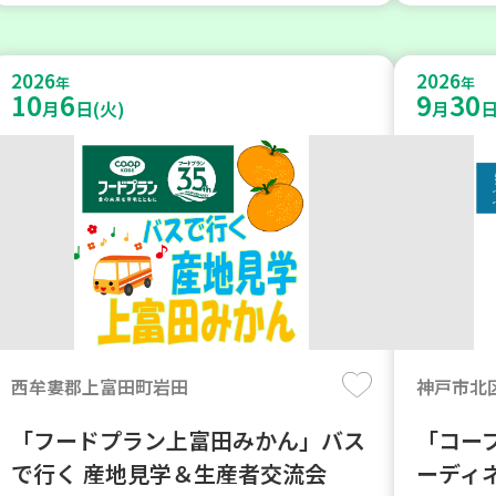
2026
2026
年
年
10
6
9
30
月
日(火)
月
日
西牟婁郡上富田町岩田
神戸市北
「フードプラン上富田みかん」バス
「コー
で行く 産地見学＆生産者交流会
ーディ