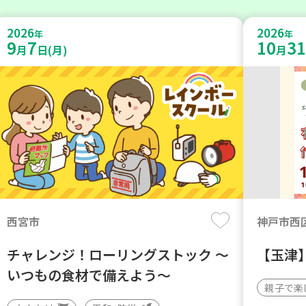
2026
2026
年
年
9
7
10
31
月
日(月)
月
西宮市
神戸市西
チャレンジ！ローリングストック ～
【玉津
いつもの食材で備えよう～
親子で楽