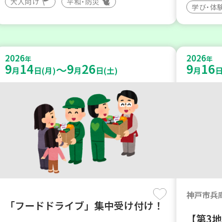
大人向け
平和・防災
学び・体
2026
2026
年
年
9
14
9
26
9
16
～
月
日(月)
月
日(土)
月
日
神戸市兵
「フードドライブ」集中受け付け！
【第3