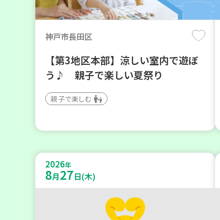
神戸市長田区
【第3地区本部】涼しい室内で遊ぼ
う♪ 親子で楽しい夏祭り
親子で楽しむ
2026
年
8
27
月
日(木)