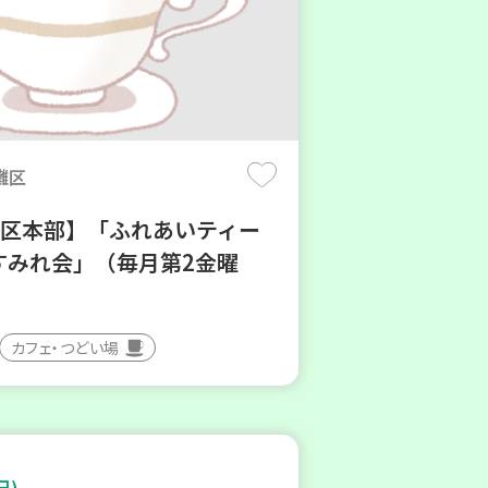
灘区
地区本部】「ふれあいティー
すみれ会」（毎月第2金曜
カフェ・つどい場
日)