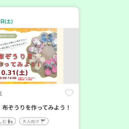
日(土)
区
】布ぞうりを作ってみよう！
しむ
大人向け