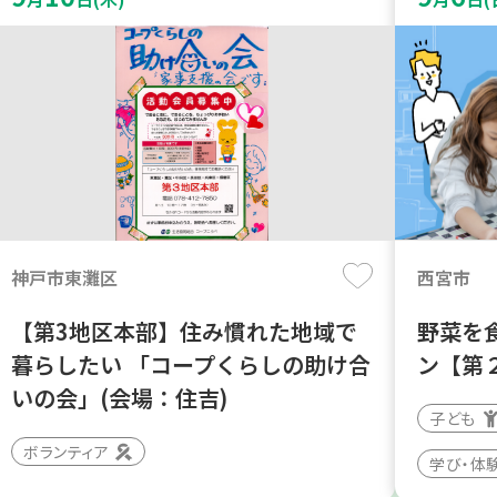
神戸市東灘区
西宮市
【第3地区本部】住み慣れた地域で
野菜を
暮らしたい 「コープくらしの助け合
ン【第
いの会」(会場：住吉)
子ども
ボランティア
学び・体