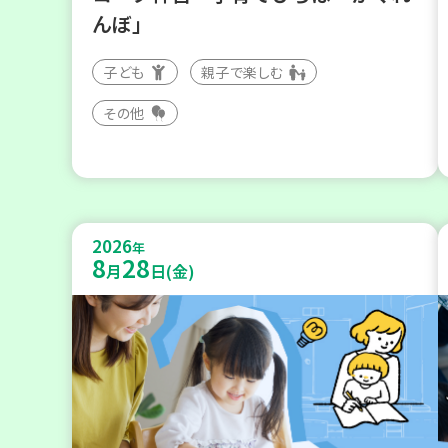
んぼ」
子ども
親子で楽しむ
その他
2026
年
8
28
月
日(金)