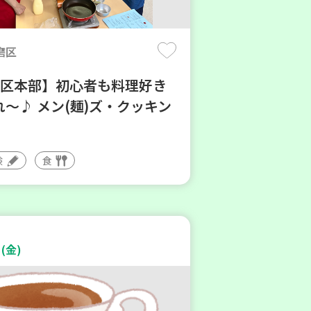
磨区
地区本部】初心者も料理好き
～♪ メン(麺)ズ・クッキン
験
食
(金)