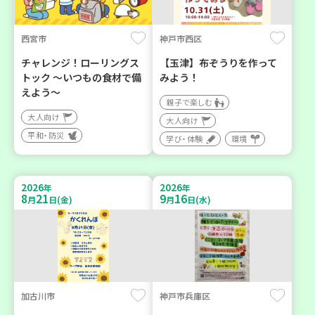
西宮市
神戸市西区
チャレンジ！ローリングス
【玉津】布ぞうりを作って
トック ～いつもの食材で備
みよう！
えよう～
親子で楽しむ
大人向け
大人向け
平和・防災
学び・体験
環境
2026
2026
年
年
8
21
9
16
月
日(金)
月
日(水)
加古川市
神戸市兵庫区