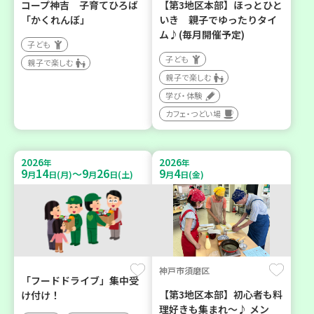
コープ神吉 子育てひろば
【第3地区本部】ほっとひと
「かくれんぼ」
いき 親子でゆったりタイ
ム♪(毎月開催予定)
子ども
子ども
親子で楽しむ
親子で楽しむ
学び・体験
カフェ・つどい場
2026
2026
年
年
9
14
9
26
9
4
～
月
日(月)
月
日(土)
月
日(金)
神戸市須磨区
「フードドライブ」集中受
【第3地区本部】初心者も料
け付け！
理好きも集まれ～♪ メン