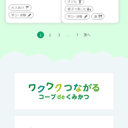
子ども
大人向け
親子で楽しむ
学び・体験
学び・体験
食
1
2
3
7
次へ
…