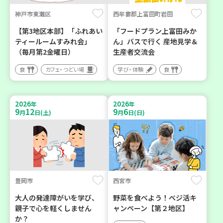
神戸市東灘区
西牟婁郡上富田町岩田
【第3地区本部】「ふれあい
「フードプラン上富田みか
ティールームすみれ会」
ん」バスで行く 産地見学＆
（毎月第2金曜日）
生産者交流会
食
カフェ・つどい場
学び・体験
食
2026
2026
年
年
9
12
9
6
月
日(土)
月
日(日)
豊岡市
西宮市
大人の発達障がいを学び、
野菜を食べよう！ベジ活キ
親子で心を軽くしません
ャンペーン【第２地区】
か？