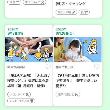
環境
ボランティア
(麺)ズ・クッキング
学び・体験
食
2026
2026
年
年
9
7
8
28
月
日(月)
月
日(金)
神戸市兵庫区
神戸市長田区
【第3地区本部】「ふれあい
【第3地区本部】涼しい室内
喫茶つどい」気軽に集う居
で遊ぼう♪ 親子で楽しい
場所（第1月曜日に開催）
夏祭り
ボランティア
親子で楽しむ
カフェ・つどい場