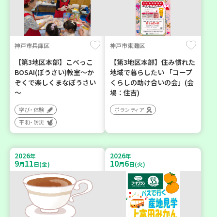
神戸市兵庫区
神戸市東灘区
【第3地区本部】こべっこ
【第3地区本部】住み慣れた
BOSAI(ぼうさい)教室～か
地域で暮らしたい 「コープ
ぞくで楽しくまなぼうさい
くらしの助け合いの会」(会
～
場：住吉)
学び・体験
ボランティア
平和・防災
2026
2026
年
年
9
11
10
6
月
日(金)
月
日(火)