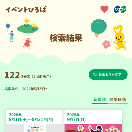
検索結果
122
検索条件を変更
件表示（1-18件表示）
検索条件
2024年5月5日～
新着順
開催日順
2026
2026
年
年
8
1
8
31
9
7
～
月
日(土)
月
日(月)
月
日(月)