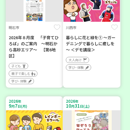
明石市
川西市
2026年８月度 「子育てひ
暮らしに花と緑を① ～ガー
ろば」のご案内 ～明石か
デニングで暮らしに癒しを
ら高砂エリア～ 【第6地
～ ＜デモ講座＞
区】
大人向け
子ども
学び・体験
親子で楽しむ
学び・体験
2026
2026
年
年
9
7
10
31
月
日(月)
月
日(土)