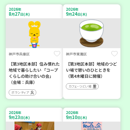
2026
2026
年
年
8
27
9
24
月
日(木)
月
日(木)
神戸市兵庫区
神戸市東灘区
【第3地区本部】住み慣れた
【第3地区本部】地域のつど
地域で暮らしたい 「コープ
い場で憩いのひとときを
くらしの助け合いの会」
（第4木曜日に開催）
（会場：兵庫）
カフェ・つどい場
ボランティア
2026
2026
年
年
9
23
9
10
月
日(水)
月
日(木)