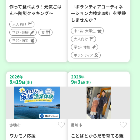
作って食べよう！元気ごは
「ボランティアコーディネ
ん～防災クッキング～
ーション力検定3級」を受験
しませんか？
大人向け
中・高・大学生
学び・体験
食
大人向け
平和・防災
学び・体験
ボランティア
2026
2026
年
年
8
19
9
3
月
日(水)
月
日(木)
赤穂市
尼崎市
ワカモノ応援
ことばとからだを育てる親