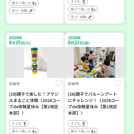
子ども
親子で楽しむ
親子で楽しむ
学び・体験
学び・体験
2026
2026
年
年
8
25
8
21
月
日(火)
月
日(金)
尼崎市
尼崎市
(28)親子で楽しむ！ブラジ
(26)親子でバルーンアート
ルまるごと体験〈2026コー
にチャレンジ！〈2026コー
プde体験夏休み【第1地区
プde体験夏休み【第1地区
本部】〉
本部】〉
子ども
子ども
親子で楽しむ
親子で楽しむ