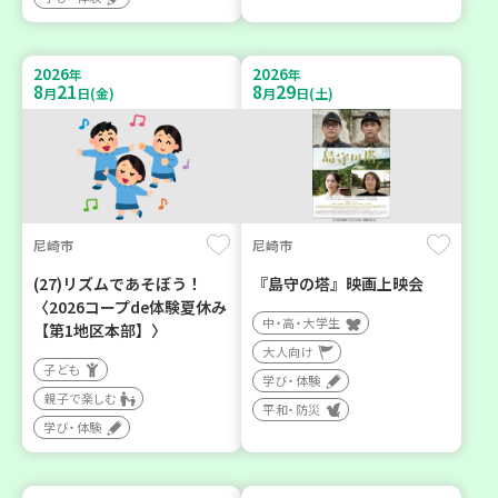
2026
2026
年
年
8
21
8
29
月
日(金)
月
日(土)
尼崎市
尼崎市
(27)リズムであそぼう！
『島守の塔』映画上映会
〈2026コープde体験夏休み
中・高・大学生
【第1地区本部】〉
大人向け
子ども
学び・体験
親子で楽しむ
平和・防災
学び・体験