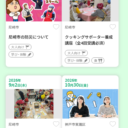
尼崎市
尼崎市
尼崎市の防災について
クッキングサポーター養成
講座（全4回受講必須）
大人向け
大人向け
学び・体験
学び・体験
食
2026
2026
年
年
9
2
10
30
月
日(水)
月
日(金)
尼崎市
神戸市東灘区