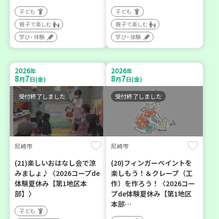
子ども
子ども
親子で楽しむ
親子で楽しむ
学び・体験
学び・体験
2026
2026
年
年
8
7
8
7
月
日(金)
月
日(金)
受付終了しました
受付終了しました
尼崎市
尼崎市
(21)楽しいおはなし会で涼
(20)フィンガーペイントを
みましょ♪〈2026コープde
楽しもう！＆クレープ（工
体験夏休み【第1地区本
作）を作ろう！〈2026コー
部】〉
プde体験夏休み【第1地区
本部…
子ども