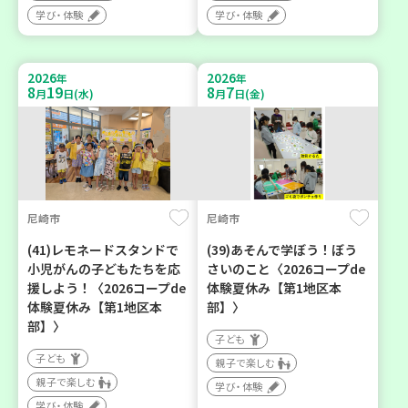
学び・体験
学び・体験
2026
2026
年
年
8
19
8
7
月
日(水)
月
日(金)
尼崎市
尼崎市
(41)レモネードスタンドで
(39)あそんで学ぼう！ぼう
小児がんの子どもたちを応
さいのこと〈2026コープde
援しよう！〈2026コープde
体験夏休み【第1地区本
体験夏休み【第1地区本
部】〉
部】〉
子ども
子ども
親子で楽しむ
親子で楽しむ
学び・体験
学び・体験