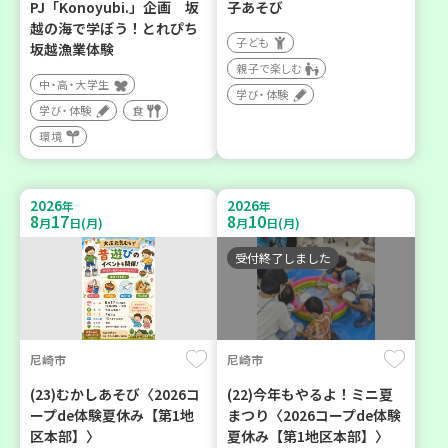
PJ「Konoyubi.」企画 坂
子あそび
越の海で学ぼう！とれぴち
子ども
坂越漁業体験
親子で楽しむ
中・高・大学生
学び・体験
学び・体験
食
環境
2026
2026
年
年
8
17
8
10
月
日(月)
月
日(月)
受付終了しました
尼崎市
尼崎市
(23)むかしあそび〈2026コ
(22)今年もやるよ！ミニ夏
ープde体験夏休み【第1地
まつり〈2026コープde体験
区本部】〉
夏休み【第1地区本部】〉