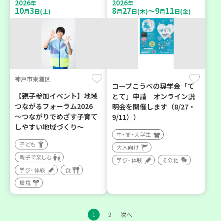
2026
2026
年
年
10
3
8
27
9
11
～
月
日(土)
月
日(木)
月
日(金)
神戸市東灘区
コープこうべの奨学金「て
【親子参加イベント】地域
とて」申請 オンライン説
つながるフォーラム2026
明会を開催します（8/27・
～つながりでめざす子育て
9/11））
しやすい地域づくり～
中・高・大学生
子ども
大人向け
親子で楽しむ
学び・体験
その他
学び・体験
食
環境
1
2
次へ