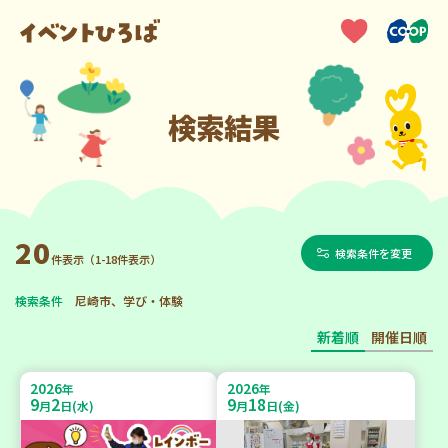
検索結果
20
検索条件を変更
件表示（1-18件表示）
検索条件
尼崎市、学び・体験
新着順
開催日順
2026
2026
年
年
9
2
9
18
月
日(水)
月
日(金)