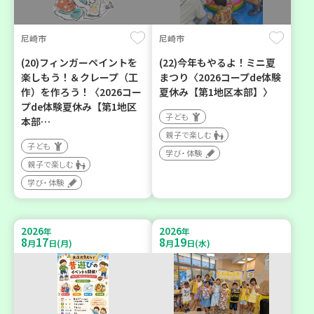
尼崎市
尼崎市
(20)フィンガーペイントを
(22)今年もやるよ！ミニ夏
楽しもう！＆クレープ（工
まつり〈2026コープde体験
作）を作ろう！〈2026コー
夏休み【第1地区本部】〉
プde体験夏休み【第1地区
子ども
本部…
親子で楽しむ
子ども
学び・体験
親子で楽しむ
学び・体験
2026
2026
年
年
8
17
8
19
月
日(月)
月
日(水)