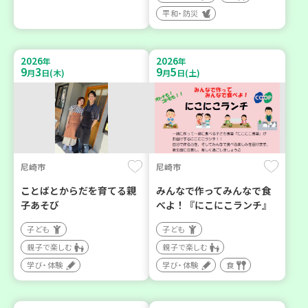
平和・防災
2026
2026
年
年
9
3
9
5
月
日(木)
月
日(土)
尼崎市
尼崎市
ことばとからだを育てる親
みんなで作ってみんなで食
子あそび
べよ！『にこにこランチ』
子ども
子ども
親子で楽しむ
親子で楽しむ
学び・体験
学び・体験
食