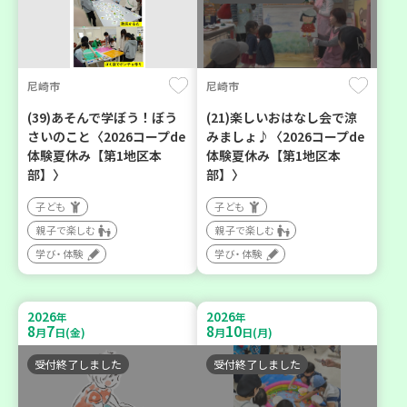
尼崎市
尼崎市
(39)あそんで学ぼう！ぼう
(21)楽しいおはなし会で涼
さいのこと〈2026コープde
みましょ♪〈2026コープde
体験夏休み【第1地区本
体験夏休み【第1地区本
部】〉
部】〉
子ども
子ども
親子で楽しむ
親子で楽しむ
学び・体験
学び・体験
2026
2026
年
年
8
7
8
10
月
日(金)
月
日(月)
受付終了しました
受付終了しました