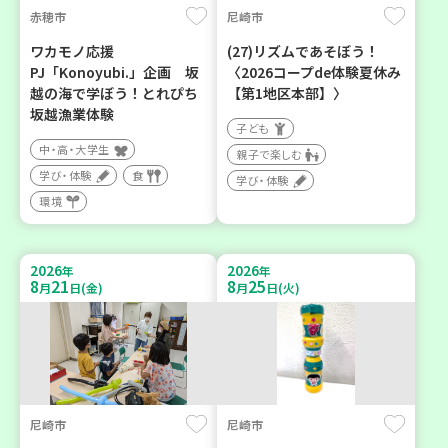
赤穂市
尼崎市
ワカモノ応援
(27)リズムであそぼう！
PJ「Konoyubi.」企画 坂
〈2026コープde体験夏休み
越の海で学ぼう！とれぴち
【第1地区本部】〉
坂越漁業体験
子ども
中・高・大学生
親子で楽しむ
学び・体験
食
学び・体験
環境
2026
2026
年
年
8
21
8
25
月
日(金)
月
日(火)
尼崎市
尼崎市