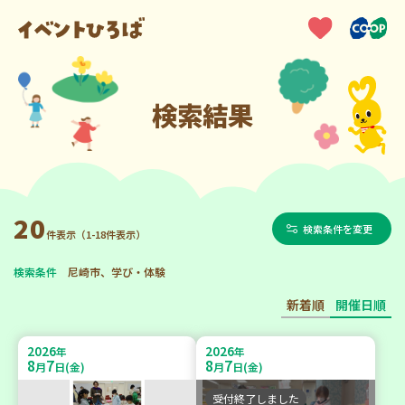
検索結果
20
検索条件を変更
件表示（1-18件表示）
検索条件
尼崎市、学び・体験
新着順
開催日順
2026
2026
年
年
8
7
8
7
月
日(金)
月
日(金)
受付終了しました