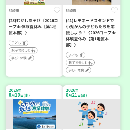
尼崎市
尼崎市
(23)むかしあそび〈2026コ
(41)レモネードスタンドで
ープde体験夏休み【第1地
小児がんの子どもたちを応
区本部】〉
援しよう！〈2026コープde
体験夏休み【第1地区本
子ども
部】〉
親子で楽しむ
子ども
学び・体験
親子で楽しむ
学び・体験
2026
2026
年
年
8
19
8
21
月
日(水)
月
日(金)