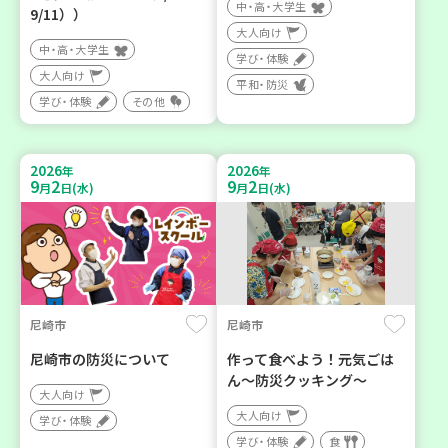
中・高・大学生
9/11））
大人向け
中・高・大学生
学び・体験
大人向け
平和・防災
学び・体験
その他
2026
2026
年
年
9
2
9
2
月
日(水)
月
日(水)
尼崎市
尼崎市
尼崎市の防災について
作って食べよう！元気ごは
ん～防災クッキング～
大人向け
大人向け
学び・体験
学び・体験
食