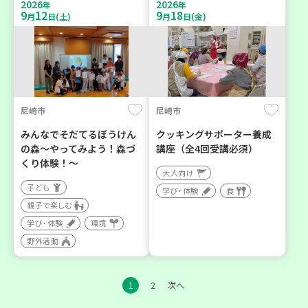
2026
2026
年
年
9
12
9
18
月
日(土)
月
日(金)
尼崎市
尼崎市
みんなでそだてるぼうけん
クッキングサポーター養成
の森～やってみよう！森づ
講座（全4回受講必須）
くり体験！～
大人向け
子ども
学び・体験
食
親子で楽しむ
学び・体験
環境
野外活動
1
2
次へ