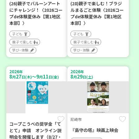
(26)親子でバルーンアート
(28)親子で楽しむ！ブラジ
にチャレンジ！〈2026コー
ルまるごと体験〈2026コー
プde体験夏休み【第1地区
プde体験夏休み【第1地区
本部】〉
本部】〉
子ども
子ども
親子で楽しむ
親子で楽しむ
学び・体験
学び・体験
2026
2026
年
年
8
27
9
11
8
29
～
月
日(木)
月
日(金)
月
日(土)
尼崎市
コープこうべの奨学金「て
『島守の塔』映画上映会
とて」申請 オンライン説
明会を開催します（8/27・