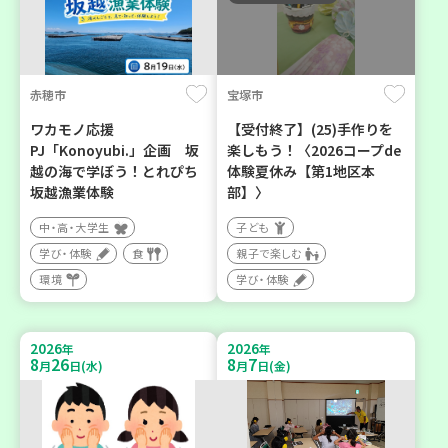
赤穂市
宝塚市
ワカモノ応援
【受付終了】(25)手作りを
PJ「Konoyubi.」企画 坂
楽しもう！〈2026コープde
越の海で学ぼう！とれぴち
体験夏休み【第1地区本
坂越漁業体験
部】〉
中・高・大学生
子ども
学び・体験
食
親子で楽しむ
環境
学び・体験
2026
2026
年
年
8
26
8
7
月
日(水)
月
日(金)