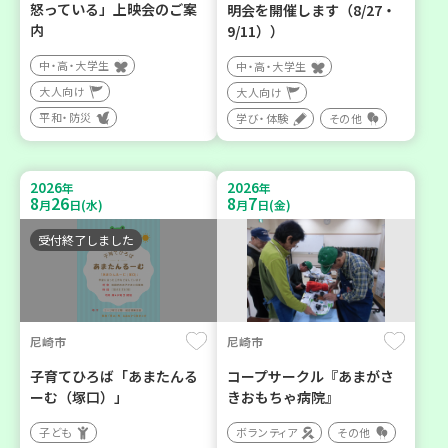
怒っている」上映会のご案
明会を開催します（8/27・
内
9/11））
中・高・大学生
中・高・大学生
大人向け
大人向け
平和・防災
学び・体験
その他
2026
2026
年
年
8
26
8
7
月
日(水)
月
日(金)
受付終了しました
尼崎市
尼崎市
子育てひろば「あまたんる
コープサークル『あまがさ
ーむ（塚口）」
きおもちゃ病院』
子ども
ボランティア
その他