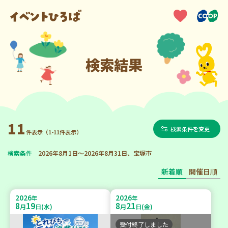
検索結果
11
検索条件を変更
件表示（1-11件表示）
検索条件
2026年8月1日～2026年8月31日、宝塚市
新着順
開催日順
2026
2026
年
年
8
19
8
21
月
日(水)
月
日(金)
受付終了しました