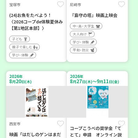
宝塚市
尼崎市
(24)お魚をたべよう！
『島守の塔』映画上映会
〈2026コープde体験夏休み
中・高・大学生
【第1地区本部】〉
大人向け
子ども
学び・体験
親子で楽しむ
平和・防災
学び・体験
2026
2026
年
年
8
20
8
27
9
11
～
月
日(木)
月
日(木)
月
日(金)
西宮市
コープこうべの奨学金「て
映画「はだしのゲンはまだ
とて」申請 オンライン説