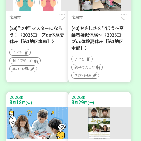
宝塚市
宝塚市
(29)"ツボ"マスターになろ
(40)やさしさを学ぼう～高
う！〈2026コープde体験夏
齢者疑似体験～〈2026コー
休み【第1地区本部】〉
プde体験夏休み【第1地区
本部】〉
子ども
子ども
親子で楽しむ
親子で楽しむ
学び・体験
学び・体験
2026
2026
年
年
8
18
8
29
月
日(火)
月
日(土)