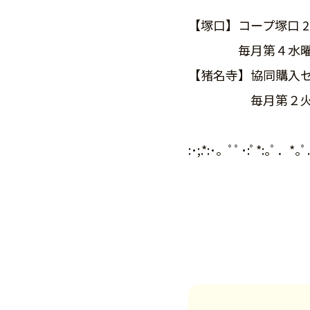
【塚口】コープ塚口 
毎月第４水曜日10
【猪名寺】協同購入セ
毎月第２火曜日10
:･;.*:･。ﾟﾟ･:ﾟ*:｡ﾟ．*