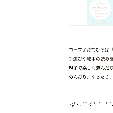
コープ子育てひろば
手遊びや絵本の読み聞
親子で楽しく遊んだ
のんびり、ゆったり、
:･;.*:･。ﾟﾟ･:ﾟ*:｡ﾟ．*