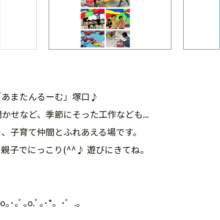
「あまたんるーむ」塚口♪
かせなど、季節にそった工作なども...
り、子育て仲間とふれあえる場です。
親子でにっこり(^^♪ 遊びにきてね。
｡ﾟ.o｡･｡ﾟ｡o.ﾟ｡･*。･゜.。