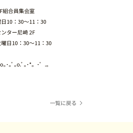
2F組合員集会室
：30～11：30
ンター尼崎 2F
：30～11：30
｡ﾟ.o｡･｡ﾟ｡o.ﾟ｡･*。･゜.。
一覧に戻る