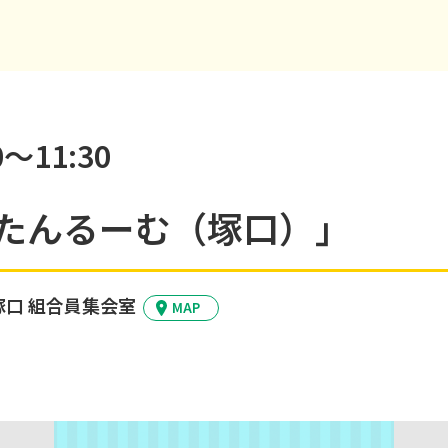
～11:30
たんるーむ（塚口）」
塚口 組合員集会室
MAP