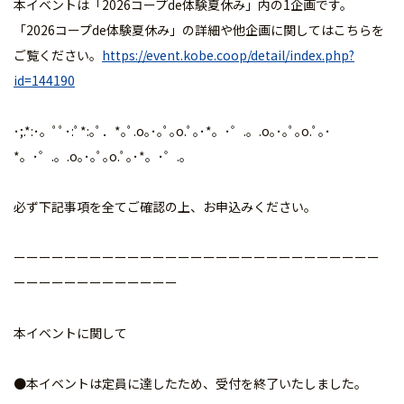
本イベントは「2026コープde体験夏休み」内の1企画です。
「2026コープde体験夏休み」の詳細や他企画に関してはこちらを
ご覧ください。
https://event.kobe.coop/detail/index.php?
id=144190
･;.*:･。ﾟﾟ･:ﾟ*:｡ﾟ．*｡ﾟ.o｡･｡ﾟ｡o.ﾟ｡･*。･゜.。.o｡･｡ﾟ｡o.ﾟ｡･
*。･゜.。.o｡･｡ﾟ｡o.ﾟ｡･*。･゜.。
必ず下記事項を全てご確認の上、お申込みください。
ーーーーーーーーーーーーーーーーーーーーーーーーーーーーー
ーーーーーーーーーーーーー
本イベントに関して
●本イベントは定員に達したため、受付を終了いたしました。