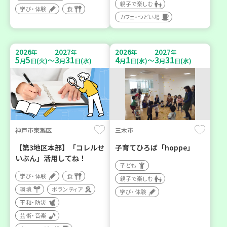
親子で楽しむ
学び・体験
食
カフェ・つどい場
2026
2027
2026
2027
年
年
年
年
5
5
3
31
4
1
3
31
～
～
月
日(火)
月
日(水)
月
日(水)
月
日(水)
神戸市東灘区
三木市
【第3地区本部】「コレルせ
子育てひろば「hoppe」
いぶん」活用してね！
子ども
学び・体験
食
親子で楽しむ
環境
ボランティア
学び・体験
平和・防災
芸術・音楽