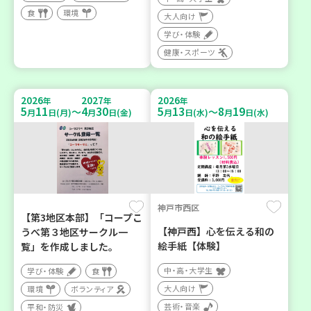
食
環境
大人向け
学び・体験
健康・スポーツ
2026
2027
2026
年
年
年
5
11
4
30
5
13
8
19
～
～
月
日(月)
月
日(金)
月
日(水)
月
日(水)
神戸市西区
【第3地区本部】「コープこ
【神戸西】心を伝える和の
うべ第３地区サークル一
絵手紙【体験】
覧」を作成しました。
中・高・大学生
学び・体験
食
大人向け
環境
ボランティア
芸術・音楽
平和・防災