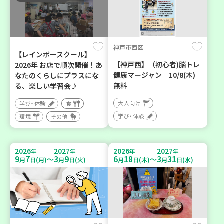
神戸市西区
【レインボースクール】
【神戸西】（初心者)脳トレ
2026年 お店で順次開催！あ
健康マージャン 10/8(木)
なたのくらしにプラスにな
無料
る、楽しい学習会♪
大人向け
学び・体験
食
学び・体験
環境
その他
2026
2027
2026
2027
年
年
年
年
9
7
3
9
6
18
3
31
～
～
月
日(月)
月
日(火)
月
日(木)
月
日(水)