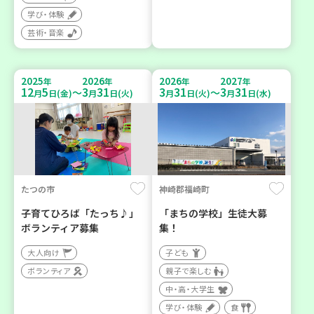
学び・体験
芸術・音楽
2025
2026
2026
2027
年
年
年
年
12
5
3
31
3
31
3
31
～
～
月
日(金)
月
日(火)
月
日(火)
月
日(水)
たつの市
神崎郡福崎町
子育てひろば「たっち♪」
「まちの学校」生徒大募
ボランティア募集
集！
大人向け
子ども
ボランティア
親子で楽しむ
中・高・大学生
学び・体験
食