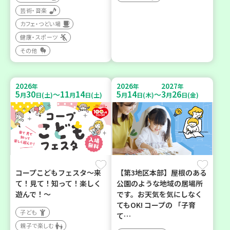
芸術・音楽
カフェ・つどい場
健康・スポーツ
その他
2026
2026
2027
年
年
年
5
30
11
14
5
14
3
26
～
～
月
日(土)
月
日(土)
月
日(木)
月
日(金)
コープこどもフェスタ～来
【第3地区本部】屋根のある
て！見て！知って！楽しく
公園のような地域の居場所
遊んで！～
です。お天気を気にしなく
てもOK! コープの 「子育
子ども
て…
親子で楽しむ