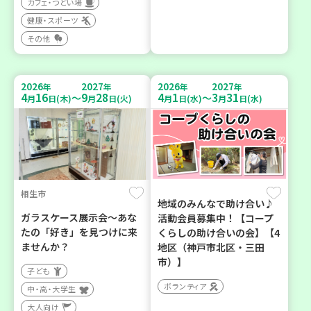
カフェ・つどい場
健康・スポーツ
その他
2026
2027
2026
2027
年
年
年
年
4
16
9
28
4
1
3
31
～
～
月
日(木)
月
日(火)
月
日(水)
月
日(水)
相生市
地域のみんなで助け合い♪
ガラスケース展示会～あな
活動会員募集中！【コープ
たの「好き」を見つけに来
くらしの助け合いの会】【4
ませんか？
地区（神戸市北区・三田
市）】
子ども
ボランティア
中・高・大学生
大人向け