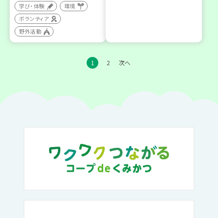
学び・体験
環境
ボランティア
野外活動
1
2
次へ