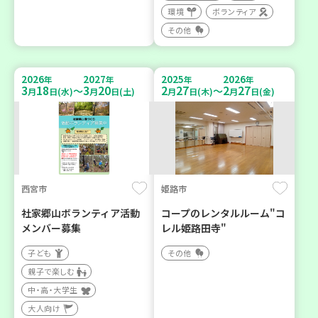
環境
ボランティア
その他
2026
2027
2025
2026
年
年
年
年
3
18
3
20
2
27
2
27
～
～
月
日(水)
月
日(土)
月
日(木)
月
日(金)
西宮市
姫路市
社家郷山ボランティア活動
コープのレンタルルーム"コ
メンバー募集
レル姫路田寺"
子ども
その他
親子で楽しむ
中・高・大学生
大人向け