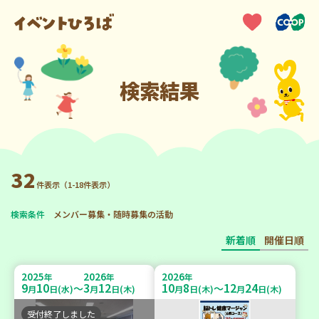
検索結果
32
件表示（1-18件表示）
検索条件
メンバー募集・随時募集の活動
新着順
開催日順
2025
2026
2026
年
年
年
9
10
3
12
10
8
12
24
～
～
月
日(水)
月
日(木)
月
日(木)
月
日(木)
受付終了しました