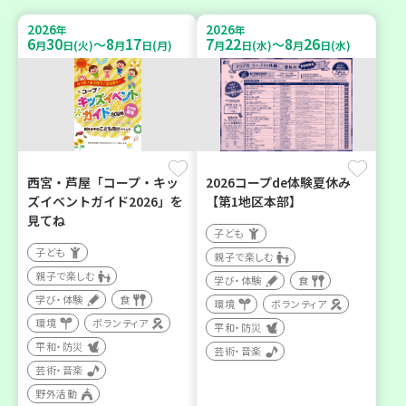
2026
2026
年
年
6
30
8
17
7
22
8
26
～
～
月
日(火)
月
日(月)
月
日(水)
月
日(水)
西宮・芦屋「コープ・キッ
2026コープde体験夏休み
ズイベントガイド2026」を
【第1地区本部】
見てね
子ども
子ども
親子で楽しむ
親子で楽しむ
学び・体験
食
学び・体験
食
環境
ボランティア
環境
ボランティア
平和・防災
平和・防災
芸術・音楽
芸術・音楽
野外活動