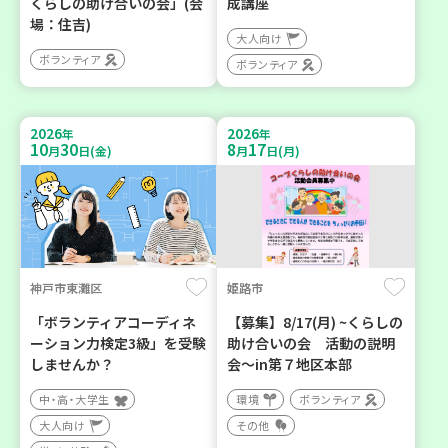
くらしの助け合いの会」(会
成講座
場：住吉)
大人向け
ボランティア
ボランティア
2026
2026
年
年
10
30
8
17
月
日(金)
月
日(月)
神戸市東灘区
姫路市
「ボランティアコーディネ
【募集】8/17(月) ~くらしの
ーション力検定3級」を受験
助け合いの会 活動の説明
しませんか？
会～in第７地区本部
中・高・大学生
環境
ボランティア
大人向け
その他