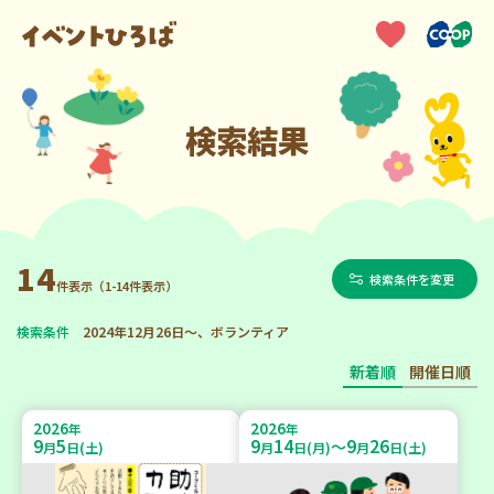
検索結果
14
検索条件を変更
件表示（1-14件表示）
検索条件
2024年12月26日～、ボランティア
新着順
開催日順
2026
2026
年
年
9
5
9
14
9
26
～
月
日(土)
月
日(月)
月
日(土)