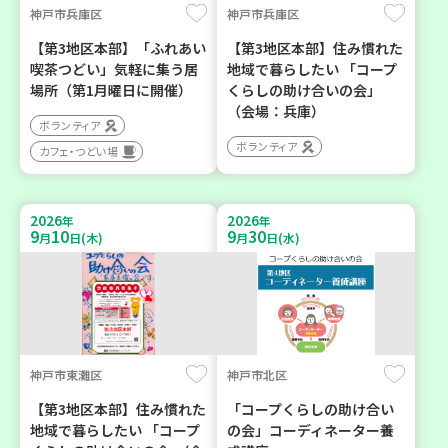
神戸市兵庫区
神戸市兵庫区
【第3地区本部】「ふれあい
【第3地区本部】住み慣れた
喫茶つどい」気軽に集う居
地域で暮らしたい 「コープ
場所（第1月曜日に開催）
くらしの助け合いの会」
（会場：兵庫）
ボランティア
ボランティア
カフェ・つどい場
2026
2026
年
年
9
10
9
30
月
日(木)
月
日(水)
神戸市東灘区
神戸市北区
【第3地区本部】住み慣れた
「コープくらしの助け合い
地域で暮らしたい 「コープ
の会」コーディネーター養