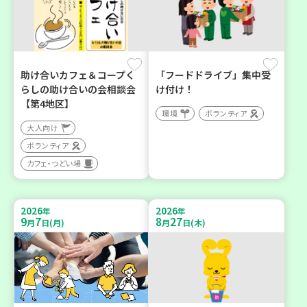
助け合いカフェ＆コープく
「フードドライブ」集中受
らしの助け合いの会相談会
け付け！
【第4地区】
環境
ボランティア
大人向け
ボランティア
カフェ・つどい場
2026
2026
年
年
9
7
8
27
月
日(月)
月
日(木)