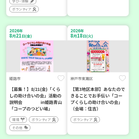
学び・体験
ボランティア
2026
2026
年
年
8
21
8
18
月
日(金)
月
日(火)
姫路市
神戸市東灘区
【募集！】8/21(金)「くら
【第3地区本部】あなたので
しの助け合いの会」活動の
きることでお手伝い「コー
説明会 in姫路青山
プくらしの助け合いの会」
「コープのつどい場」
（会場：住吉）
環境
ボランティア
ボランティア
その他