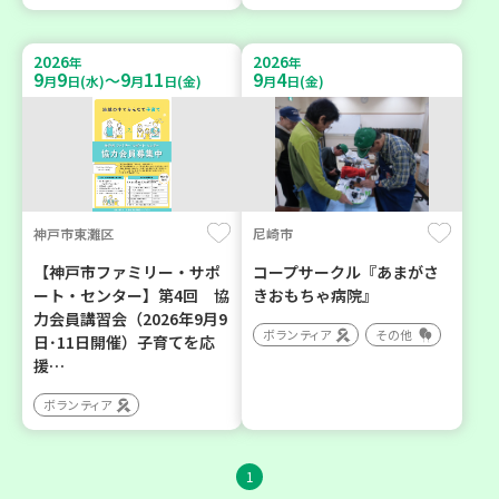
2026
2026
年
年
9
9
9
11
9
4
～
月
日(水)
月
日(金)
月
日(金)
神戸市東灘区
尼崎市
【神戸市ファミリー・サポ
コープサークル『あまがさ
ート・センター】第4回 協
きおもちゃ病院』
力会員講習会（2026年9月9
ボランティア
その他
日･11日開催）子育てを応
援…
ボランティア
1