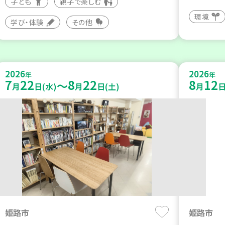
子ども
親子で楽しむ
環境
学び・体験
その他
2026
2026
年
年
7
22
8
22
8
12
～
月
日(水)
月
日(土)
月
日
姫路市
姫路市