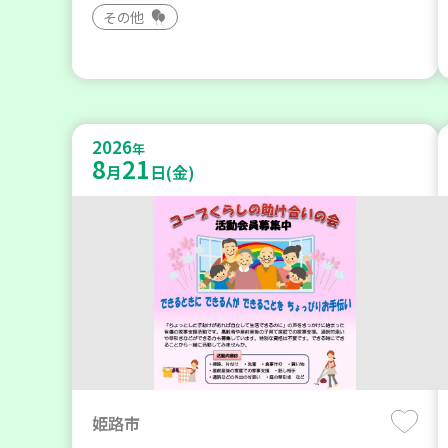
その他
2026
年
8
21
月
日(金)
姫路市