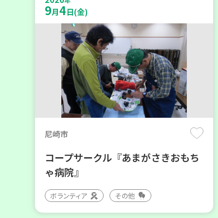
年
9
4
月
日(金)
尼崎市
コープサークル『あまがさきおもち
ゃ病院』
ボランティア
その他