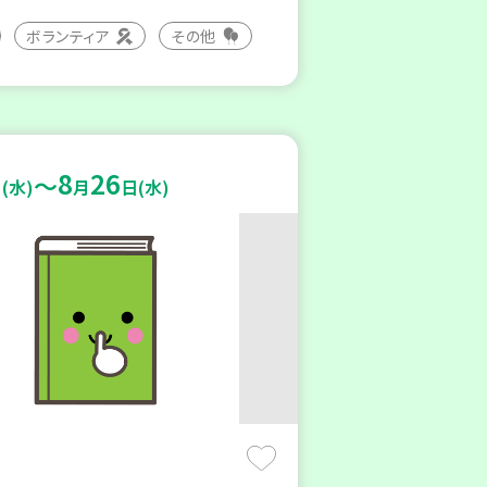
ボランティア
その他
8
26
～
(水)
月
日(水)