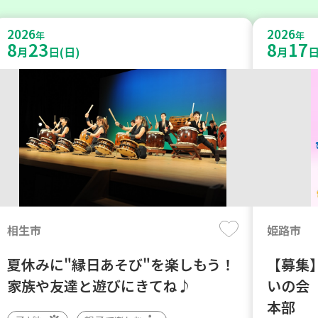
2026
2026
年
年
8
23
8
17
月
日(日)
月
日
相生市
姫路市
夏休みに"縁日あそび"を楽しもう！
【募集】
家族や友達と遊びにきてね♪
いの会
本部