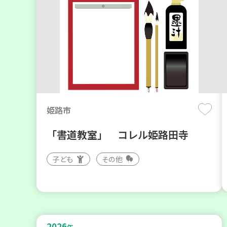
姫路市
「書道教室」 コレル姫路田寺
子ども
その他
2026