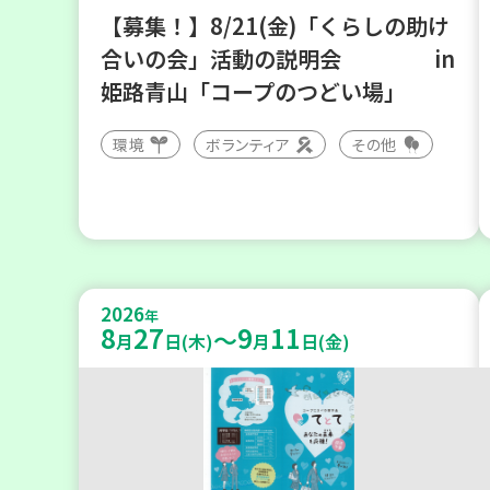
【募集！】8/21(金)「くらしの助け
合いの会」活動の説明会 in
姫路青山「コープのつどい場」
環境
ボランティア
その他
2026
年
8
27
9
11
～
月
日(木)
月
日(金)