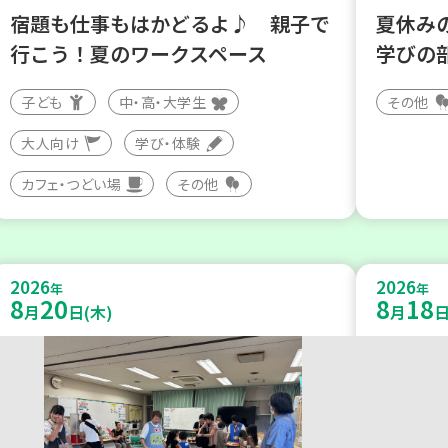
宿題も仕事もはかどるよ♪ 親子で
夏休み
行こう！夏のワークスペース
学びの
子ども
中・高・大学生
その他
大人向け
学び・体験
カフェ・つどい場
その他
2026
2026
年
年
8
20
8
18
月
日(木)
月
日