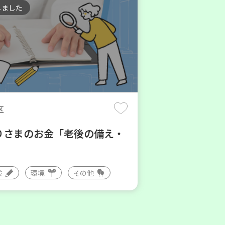
しました
区
りさまのお金「老後の備え・
験
環境
その他