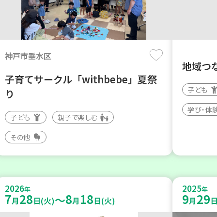
神戸市垂水区
地域つ
子育てサークル「withbebe」夏祭
子ども
り
学び・体
子ども
親子で楽しむ
その他
2026
2025
年
年
7
28
8
18
9
29
～
月
日(火)
月
日(火)
月
日