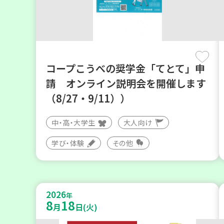
コープこうべの奨学金「てとて」申
請 オンライン説明会を開催します
（8/27・9/11））
中・高・大学生
大人向け
学び・体験
その他
2026
年
8
18
月
日(火)