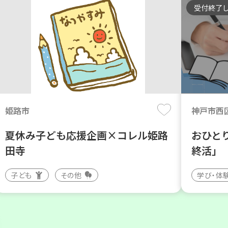
受付終了
姫路市
神戸市西
夏休み子ども応援企画×コレル姫路
おひと
田寺
終活」
子ども
その他
学び・体