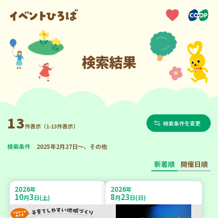
検索結果
13
検索条件を変更
件表示（1-13件表示）
検索条件
2025年2月27日～、その他
新着順
開催日順
2026
2026
年
年
10
3
8
23
月
日(土)
月
日(日)