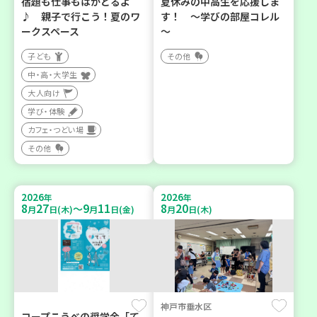
宿題も仕事もはかどるよ
夏休みの中高生を応援しま
♪ 親子で行こう！夏のワ
す！ ～学びの部屋コレル
ークスペース
～
子ども
その他
中・高・大学生
大人向け
学び・体験
カフェ・つどい場
その他
2026
2026
年
年
8
27
9
11
8
20
～
月
日(木)
月
日(金)
月
日(木)
神戸市垂水区
コープこうべの奨学金「て