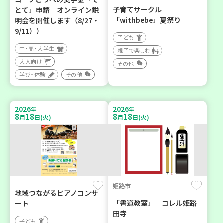
子育てサークル
とて」申請 オンライン説
「withbebe」夏祭り
明会を開催します（8/27・
9/11））
子ども
中・高・大学生
親子で楽しむ
大人向け
その他
学び・体験
その他
2026
2026
年
年
8
18
8
18
月
日(火)
月
日(火)
姫路市
地域つながるピアノコンサ
「書道教室」 コレル姫路
ート
田寺
子ども