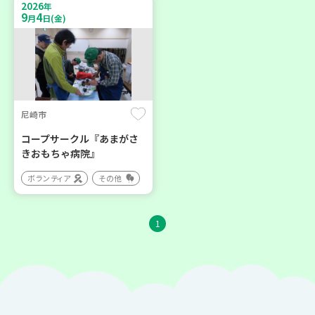
2026
年
9
4
月
日(金)
尼崎市
コープサークル『あまがさ
きおもちゃ病院』
ボランティア
その他
1