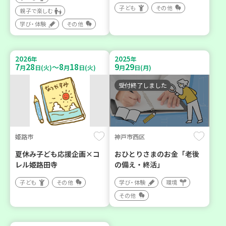
子ども
その他
親子で楽しむ
学び・体験
その他
2026
2025
年
年
7
28
8
18
9
29
～
月
日(火)
月
日(火)
月
日(月)
受付終了しました
姫路市
神戸市西区
夏休み子ども応援企画×コ
おひとりさまのお金「老後
レル姫路田寺
の備え・終活」
子ども
その他
学び・体験
環境
その他