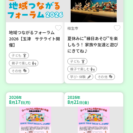
相生市
地域つながるフォーラム
夏休みに"縁日あそび"を楽
2026【玉津 サテライト開
しもう！ 家族や友達と遊び
催】
にきてね♪
子ども
子ども
親子で楽しむ
親子で楽しむ
その他
学び・体験
その他
2026
2026
年
年
8
17
8
21
月
日(月)
月
日(金)