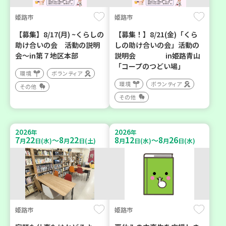
姫路市
姫路市
【募集】8/17(月) ~くらしの
【募集！】8/21(金)「くら
助け合いの会 活動の説明
しの助け合いの会」活動の
会～in第７地区本部
説明会 in姫路青山
「コープのつどい場」
環境
ボランティア
環境
ボランティア
その他
その他
2026
2026
年
年
7
22
8
22
8
12
8
26
～
～
月
日(水)
月
日(土)
月
日(水)
月
日(水)
姫路市
姫路市