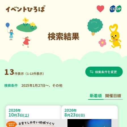
検索結果
13
検索条件を変更
件表示（1-13件表示）
検索条件
2025年1月27日～、その他
新着順
開催日順
2026
2026
年
年
10
3
8
23
月
日(土)
月
日(日)