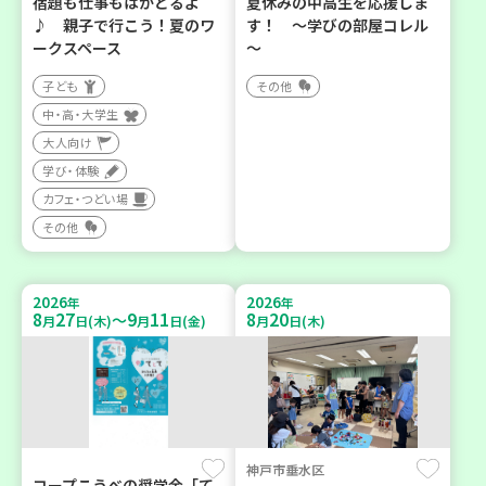
宿題も仕事もはかどるよ
夏休みの中高生を応援しま
♪ 親子で行こう！夏のワ
す！ ～学びの部屋コレル
ークスペース
～
子ども
その他
中・高・大学生
大人向け
学び・体験
カフェ・つどい場
その他
2026
2026
年
年
8
27
9
11
8
20
～
月
日(木)
月
日(金)
月
日(木)
神戸市垂水区
コープこうべの奨学金「て