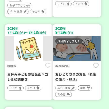
子ども
その他
親子で楽しむ
学び・体験
その他
2026
2025
年
年
7
28
8
18
9
29
～
月
日(火)
月
日(火)
月
日(月)
受付終了しました
姫路市
神戸市西区
夏休み子ども応援企画×コ
おひとりさまのお金「老後
レル姫路田寺
の備え・終活」
子ども
その他
学び・体験
環境
その他