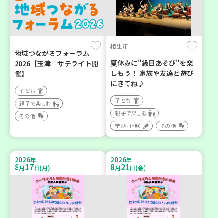
相生市
地域つながるフォーラム
夏休みに"縁日あそび"を楽
2026【玉津 サテライト開
しもう！ 家族や友達と遊び
催】
にきてね♪
子ども
子ども
親子で楽しむ
親子で楽しむ
その他
学び・体験
その他
2026
2026
年
年
8
17
8
21
月
日(月)
月
日(金)