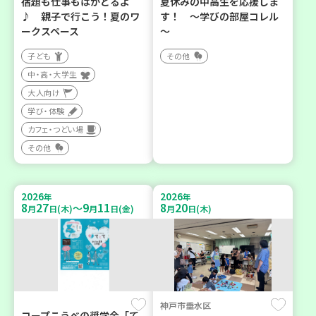
宿題も仕事もはかどるよ
夏休みの中高生を応援しま
♪ 親子で行こう！夏のワ
す！ ～学びの部屋コレル
ークスペース
～
子ども
その他
中・高・大学生
大人向け
学び・体験
カフェ・つどい場
その他
2026
2026
年
年
8
27
9
11
8
20
～
月
日(木)
月
日(金)
月
日(木)
神戸市垂水区
コープこうべの奨学金「て