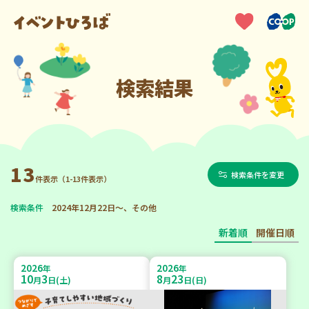
検索結果
13
検索条件を変更
件表示（1-13件表示）
検索条件
2024年12月22日～、その他
新着順
開催日順
2026
2026
年
年
10
3
8
23
月
日(土)
月
日(日)