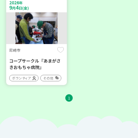
2026
年
9
4
月
日(金)
尼崎市
コープサークル『あまがさ
きおもちゃ病院』
ボランティア
その他
1