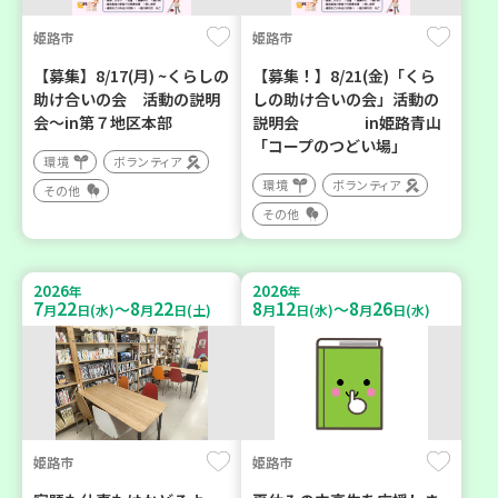
姫路市
姫路市
【募集】8/17(月) ~くらしの
【募集！】8/21(金)「くら
助け合いの会 活動の説明
しの助け合いの会」活動の
会～in第７地区本部
説明会 in姫路青山
「コープのつどい場」
環境
ボランティア
環境
ボランティア
その他
その他
2026
2026
年
年
7
22
8
22
8
12
8
26
～
～
月
日(水)
月
日(土)
月
日(水)
月
日(水)
姫路市
姫路市