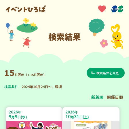
検索結果
15
検索条件を変更
件表示（1-15件表示）
検索条件
2024年10月24日～、環境
新着順
開催日順
2026
2026
年
年
9
9
10
31
月
日(水)
月
日(土)