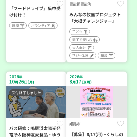
豊能郡豊能町
「フードドライブ」集中受
みんなの牧里プロジェクト
け付け！
「大根チャレンジャー」
環境
ボランティア
子ども
親子で楽しむ
大人向け
学び・体験
環境
2026
2026
年
年
10
26
8
17
月
日(月)
月
日(月)
受付終了しました
姫路市
バス研修：鳴尾浜太陽光発
【募集】8/17(月) ~くらしの
電所＆阪神友愛食品・ゆう