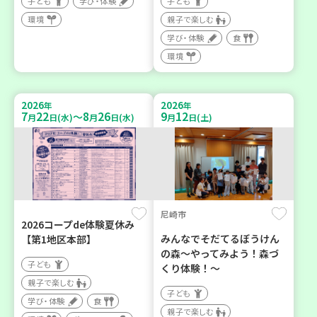
子ども
学び・体験
子ども
環境
親子で楽しむ
学び・体験
食
環境
2026
2026
年
年
7
22
8
26
9
12
～
月
日(水)
月
日(水)
月
日(土)
尼崎市
2026コープde体験夏休み
みんなでそだてるぼうけん
【第1地区本部】
の森～やってみよう！森づ
子ども
くり体験！～
親子で楽しむ
子ども
学び・体験
食
親子で楽しむ