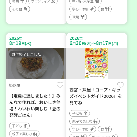
環境
ボランティア
中・高・大学生
その他
学び・体験
食
環境
2026
2026
年
年
8
19
6
30
8
17
～
月
日(水)
月
日(火)
月
日(月)
受付終了しました
姫路市
西宮・芦屋「コープ・キッ
【定員に達しました！】み
ズイベントガイド2026」を
んなで作れば、おいしさ倍
見てね
増！わいわい楽しむ「夏の
子ども
発酵ごはん」
親子で楽しむ
子ども
学び・体験
食
親子で楽しむ