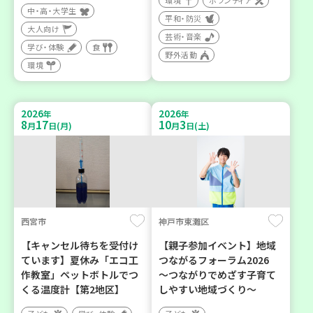
環境
ボランティア
中・高・大学生
平和・防災
大人向け
芸術・音楽
学び・体験
食
野外活動
環境
2026
2026
年
年
8
17
10
3
月
日(月)
月
日(土)
西宮市
神戸市東灘区
【キャンセル待ちを受付け
【親子参加イベント】地域
ています】夏休み「エコ工
つながるフォーラム2026
作教室」ペットボトルでつ
～つながりでめざす子育て
くる温度計【第2地区】
しやすい地域づくり～