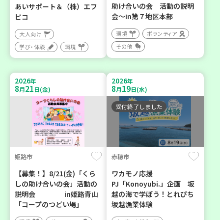
助け合いの会 活動の説明
あいサポート＆（株）エフ
会～in第７地区本部
ピコ
環境
ボランティア
大人向け
その他
学び・体験
環境
2026
2026
年
年
8
21
8
19
月
日(金)
月
日(水)
受付終了しました
姫路市
赤穂市
【募集！】8/21(金)「くら
ワカモノ応援
しの助け合いの会」活動の
PJ「Konoyubi.」企画 坂
説明会 in姫路青山
越の海で学ぼう！とれぴち
「コープのつどい場」
坂越漁業体験