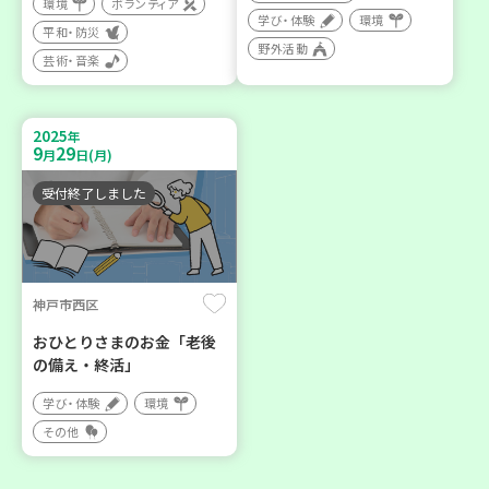
環境
ボランティア
学び・体験
環境
平和・防災
野外活動
芸術・音楽
2025
年
9
29
月
日(月)
受付終了しました
神戸市西区
おひとりさまのお金「老後
の備え・終活」
学び・体験
環境
その他