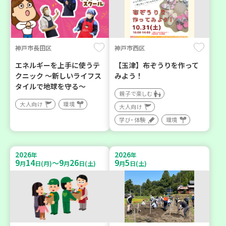
神戸市長田区
神戸市西区
エネルギーを上手に使うテ
【玉津】布ぞうりを作って
クニック ～新しいライフス
みよう！
タイルで地球を守る～
親子で楽しむ
大人向け
環境
大人向け
学び・体験
環境
2026
2026
年
年
9
14
9
26
9
5
～
月
日(月)
月
日(土)
月
日(土)