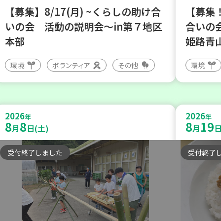
【募集】8/17(月) ~くらしの助け合
【募集！
いの会 活動の説明会～in第７地区
合いの
本部
姫路青
環境
ボランティア
その他
環境
2026
2026
年
年
8
8
8
19
月
日(土)
月
日
受付終了しました
受付終了