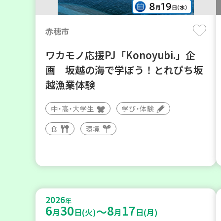
赤穂市
ワカモノ応援PJ「Konoyubi.」企
画 坂越の海で学ぼう！とれぴち坂
越漁業体験
中・高・大学生
学び・体験
食
環境
2026
年
6
30
8
17
～
月
日(火)
月
日(月)