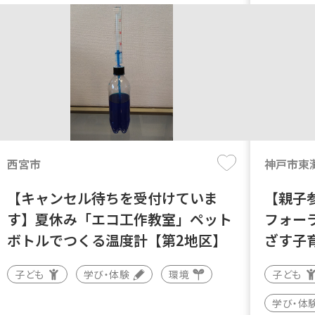
西宮市
神戸市東
【キャンセル待ちを受付けていま
【親子
す】夏休み「エコ工作教室」ペット
フォー
ボトルでつくる温度計【第2地区】
ざす子
子ども
学び・体験
環境
子ども
学び・体