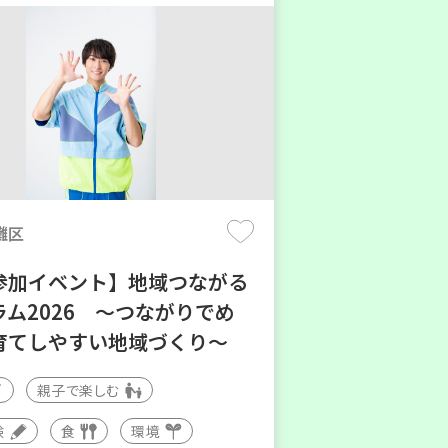
灘区
参加イベント】地域つながる
ラム2026 ～つながりでめ
育てしやすい地域づくり～
親子で楽しむ
験
食
環境