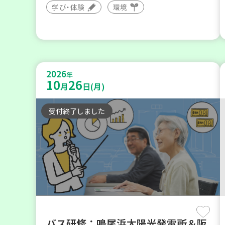
学び・体験
環境
2026
年
10
26
月
日(月)
受付終了しました
バス研修：鳴尾浜太陽光発電所＆阪