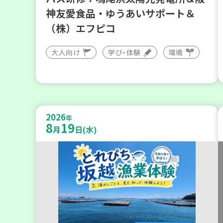
神友愛食品・ゆうあいサポート＆
（株）エフピコ
大人向け
学び・体験
環境
2026
年
8
19
月
日(水)