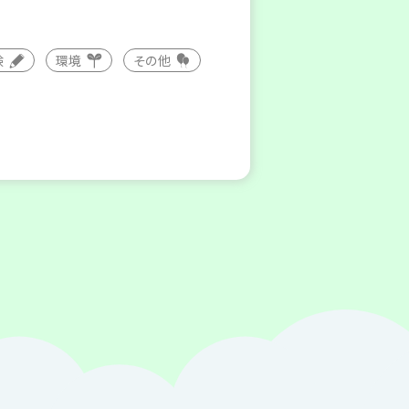
験
環境
その他