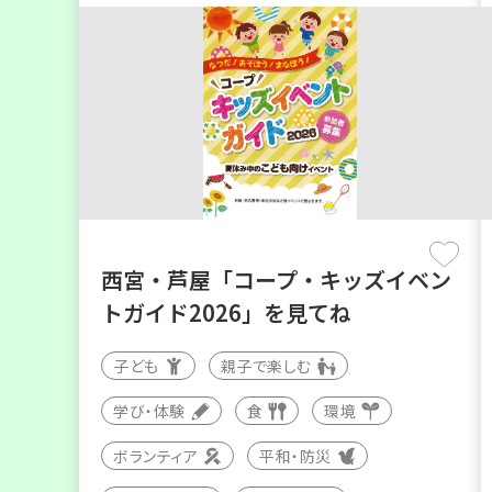
西宮・芦屋「コープ・キッズイベン
トガイド2026」を見てね
子ども
親子で楽しむ
学び・体験
食
環境
ボランティア
平和・防災