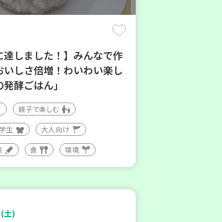
に達しました！】みんなで作
おいしさ倍増！わいわい楽し
の発酵ごはん」
親子で楽しむ
大学生
大人向け
験
食
環境
(土)