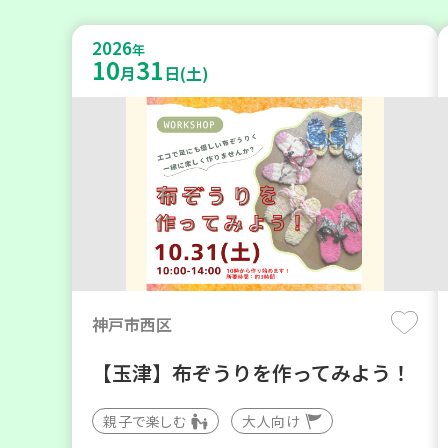
2026
年
10
31
月
日(土)
神戸市西区
【玉津】布ぞうりを作ってみよう！
親子で楽しむ
大人向け