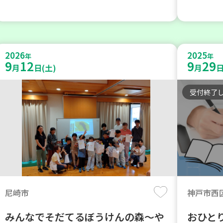
2026
2025
年
年
9
12
9
29
月
日(土)
月
日
受付終了
尼崎市
神戸市西
みんなでそだてるぼうけんの森～や
おひと