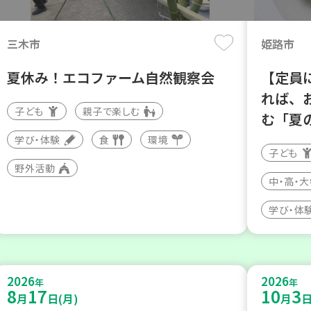
三木市
姫路市
夏休み！エコファーム自然観察会
【定員
れば、
子ども
親子で楽しむ
む「夏
学び・体験
食
環境
子ども
野外活動
中・高・
学び・体
2026
2026
年
年
8
17
10
3
月
日(月)
月
日