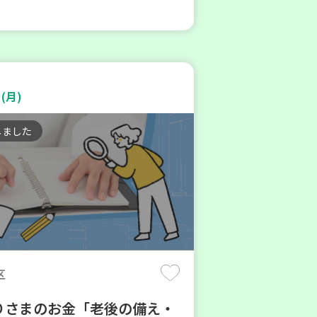
(月)
しました
区
りさまのお金「老後の備え・