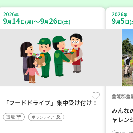
2026
2026
年
年
9
14
9
26
9
5
～
月
日(月)
月
日(土)
月
日(
豊能郡豊
「フードドライブ」集中受け付け！
みんな
環境
ボランティア
ャレン