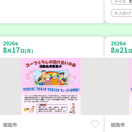
子ども
大人向け
2026
2026
年
年
8
17
8
21
月
日(月)
月
日
姫路市
姫路市