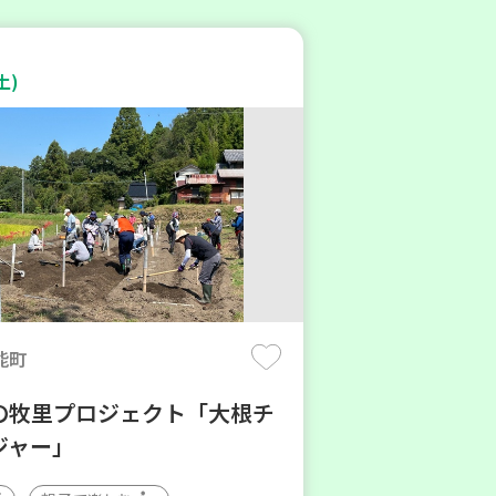
土)
能町
の牧里プロジェクト「大根チ
ジャー」