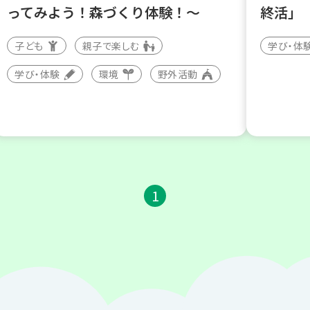
ってみよう！森づくり体験！～
終活」
子ども
親子で楽しむ
学び・体
学び・体験
環境
野外活動
1