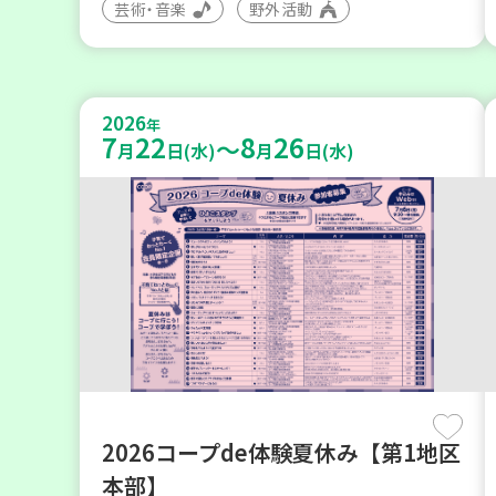
芸術・音楽
野外活動
2026
年
7
22
8
26
～
月
日(水)
月
日(水)
2026コープde体験夏休み【第1地区
本部】