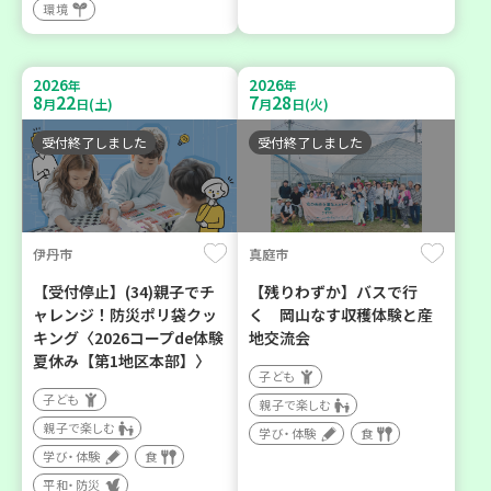
環境
2026
2026
年
年
8
22
7
28
月
日(土)
月
日(火)
受付終了しました
受付終了しました
伊丹市
真庭市
【受付停止】(34)親子でチ
【残りわずか】バスで行
ャレンジ！防災ポリ袋クッ
く 岡山なす収穫体験と産
キング〈2026コープde体験
地交流会
夏休み【第1地区本部】〉
子ども
子ども
親子で楽しむ
親子で楽しむ
学び・体験
食
学び・体験
食
平和・防災