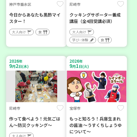
神戸市垂水区
尼崎市
今日からあなたも黒酢マイ
クッキングサポーター養成
スター！
講座（全4回受講必須）
大人向け
食
大人向け
学び・体験
食
2026
2026
年
年
9
2
9
1
月
日(水)
月
日(火)
尼崎市
宝塚市
作って食べよう！元気ごは
もっと知ろう！兵庫生まれ
ん～防災クッキング～
の醤油 ～うすくちしょうゆ
について～
大人向け