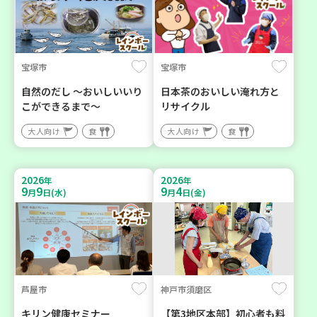
宝塚市
宝塚市
自然のだし ～おいしいいり
日本茶のおいしい淹れ方と
こができるまで～
リサイクル
大人向け
食
大人向け
食
2026
2026
年
年
9
9
9
4
月
日(水)
月
日(金)
芦屋市
神戸市須磨区
キリン健康セミナー
【第3地区本部】初心者も料