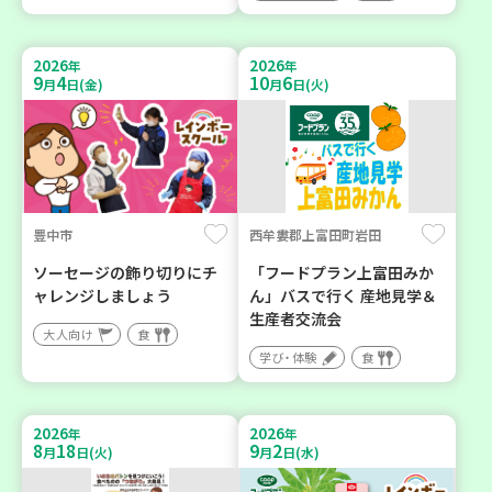
2026
2026
年
年
9
4
10
6
月
日(金)
月
日(火)
豊中市
西牟婁郡上富田町岩田
ソーセージの飾り切りにチ
「フードプラン上富田みか
ャレンジしましょう
ん」バスで行く 産地見学＆
生産者交流会
大人向け
食
学び・体験
食
2026
2026
年
年
8
18
9
2
月
日(火)
月
日(水)