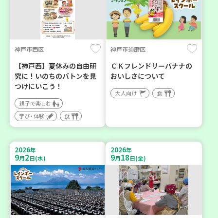
神戸市西区
神戸市須磨区
【神戸西】夏休みの自由研
ＣＫフレンドリーバナナの
究に！いのちのバトンを見
おいしさについて
つけにいこう！
大人向け
食
親子で楽しむ
学び・体験
食
2026
2026
年
年
9
2
9
18
月
日(水)
月
日(金)