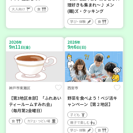
理好きも集まれ～♪ メン
大人向け
食
(麺)ズ・クッキング
学び・体験
食
2026
2026
年
年
9
11
9
6
月
日(金)
月
日(日)
神戸市東灘区
西宮市
【第3地区本部】「ふれあい
野菜を食べよう！ベジ活キ
ティールームすみれ会」
ャンペーン【第２地区】
（毎月第2金曜日）
子ども
食
カフェ・つどい場
親子で楽しむ
学び・体験
食