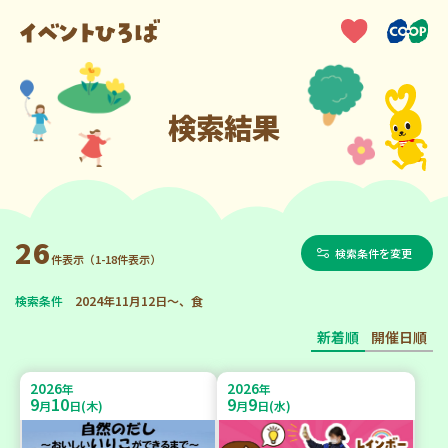
検索結果
26
検索条件を変更
件表示（1-18件表示）
検索条件
2024年11月12日～、食
新着順
開催日順
2026
2026
年
年
9
10
9
9
月
日(木)
月
日(水)