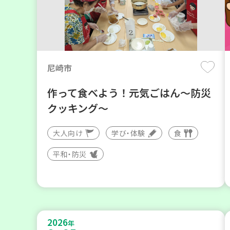
尼崎市
作って食べよう！元気ごはん～防災
クッキング～
大人向け
学び・体験
食
平和・防災
2026
年