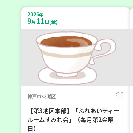
2026
年
9
11
月
日(金)
神戸市東灘区
【第3地区本部】「ふれあいティー
ルームすみれ会」（毎月第2金曜
日）