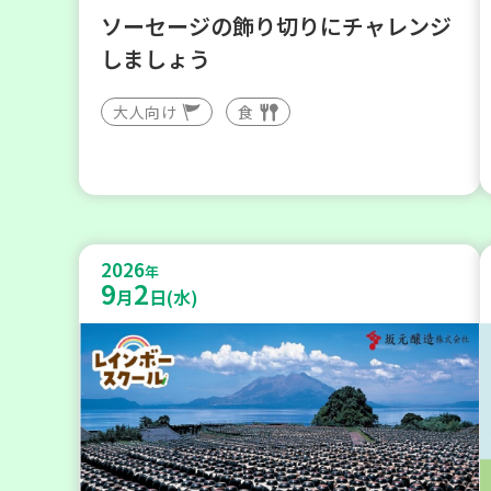
ソーセージの飾り切りにチャレンジ
しましょう
大人向け
食
2026
年
9
2
月
日(水)