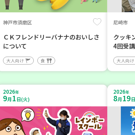
神戸市須磨区
尼崎市
ＣＫフレンドリーバナナのおいしさ
クッキ
について
4回受
大人向け
食
大人向け
2026
2026
年
年
9
1
8
19
月
日(火)
月
日