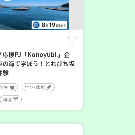
応援PJ「Konoyubi.」企
越の海で学ぼう！とれぴち坂
体験
大学生
学び・体験
環境