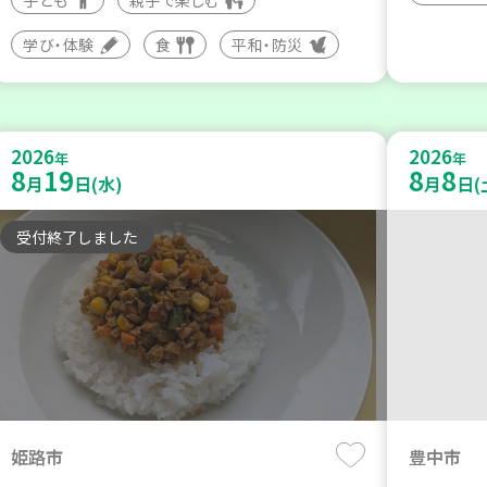
学び・体験
食
平和・防災
2026
2026
年
年
8
19
8
8
月
日(水)
月
日(
受付終了しました
姫路市
豊中市