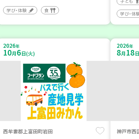
子ども
学び・体験
食
学び・体
2026
2026
年
年
10
6
8
18
月
日(火)
月
日
西牟婁郡上富田町岩田
神戸市西