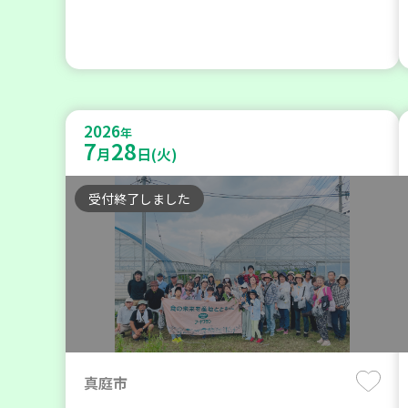
2026
年
7
28
月
日(火)
受付終了しました
真庭市