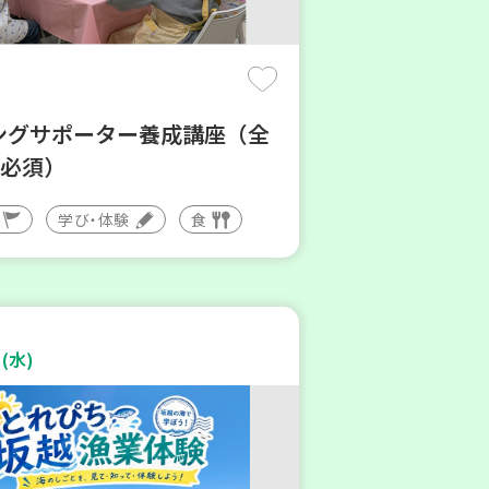
ングサポーター養成講座（全
講必須）
学び・体験
食
(水)