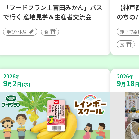
「フードプラン上富田みかん」バス
【神戸
で行く 産地見学＆生産者交流会
のちの
学び・体験
食
親子で楽
食
2026
2026
年
年
9
2
9
18
月
日(水)
月
日