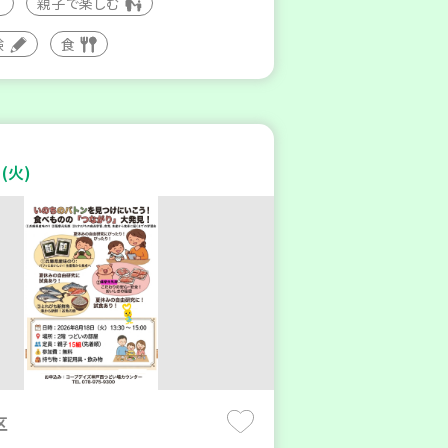
親子で楽しむ
験
食
(火)
区