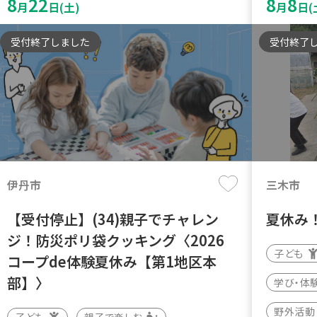
8
22
8
8
月
日(土)
月
日(
受付終了しました
受付終了
伊丹市
三木市
【受付停止】(34)親子でチャレン
夏休み
ジ！防災ポリ袋クッキング〈2026
子ども
コープde体験夏休み【第1地区本
部】〉
学び・体
野外活動
子ども
親子で楽しむ