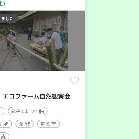
土)
しました
！エコファーム自然観察会
親子で楽しむ
験
食
環境