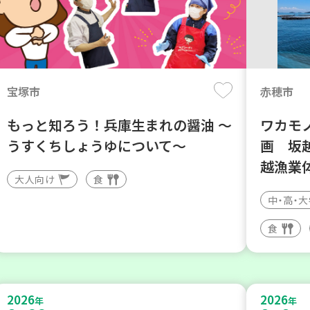
宝塚市
赤穂市
もっと知ろう！兵庫生まれの醤油 ～
ワカモノ
うすくちしょうゆについて～
画 坂
越漁業
大人向け
食
中・高・
食
2026
2026
年
年