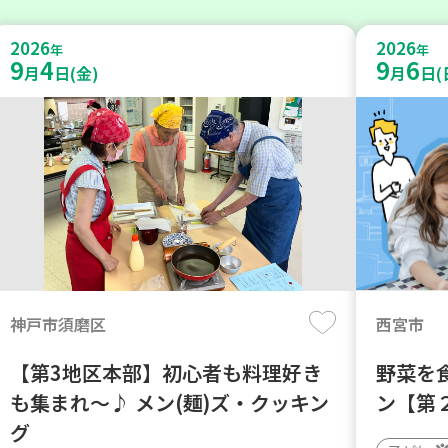
2026
2026
年
年
9
4
9
6
月
日(金)
月
日(
神戸市須磨区
西宮市
【第3地区本部】初心者も料理好き
野菜を
も集まれ～♪ メン(麺)ズ・クッキン
ン【第
グ