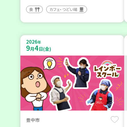
食
カフェ・つどい場
2026
年
9
4
月
日(金)
豊中市