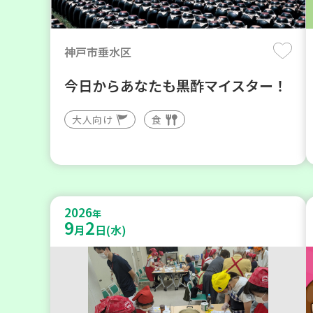
神戸市垂水区
今日からあなたも黒酢マイスター！
大人向け
食
2026
年
9
2
月
日(水)