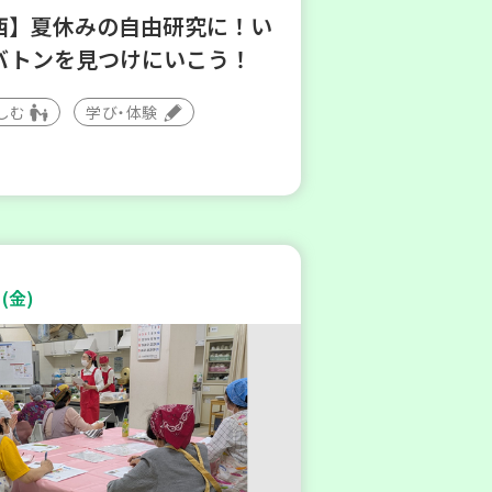
西】夏休みの自由研究に！い
バトンを見つけにいこう！
しむ
学び・体験
(金)