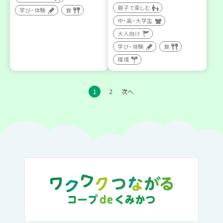
親子で楽しむ
学び・体験
食
中・高・大学生
大人向け
学び・体験
食
環境
1
2
次へ