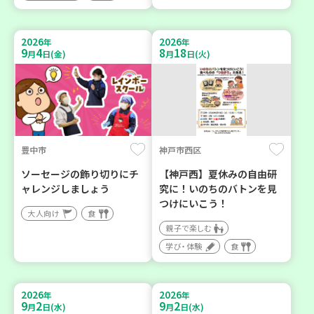
2026
2026
年
年
9
4
8
18
月
日(金)
月
日(火)
豊中市
神戸市西区
ソーセージの飾り切りにチ
【神戸西】夏休みの自由研
ャレンジしましょう
究に！いのちのバトンを見
つけにいこう！
大人向け
食
親子で楽しむ
学び・体験
食
2026
2026
年
年
9
2
9
2
月
日(水)
月
日(水)