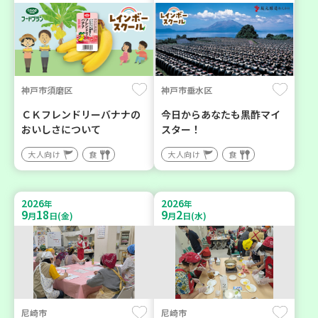
神戸市須磨区
神戸市垂水区
ＣＫフレンドリーバナナの
今日からあなたも黒酢マイ
おいしさについて
スター！
大人向け
食
大人向け
食
2026
2026
年
年
9
18
9
2
月
日(金)
月
日(水)
尼崎市
尼崎市