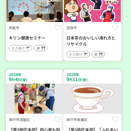
芦屋市
宝塚市
キリン健康セミナー
日本茶のおいしい淹れ方と
リサイクル
大人向け
食
大人向け
食
2026
2026
年
年
9
4
9
11
月
日(金)
月
日(金)
神戸市須磨区
神戸市東灘区
【第3地区本部】初心者も料
【第3地区本部】「ふれあい