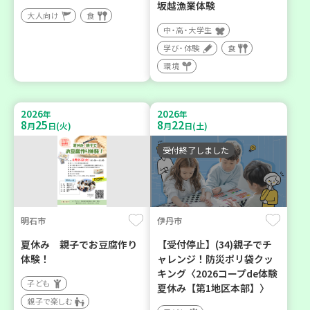
坂越漁業体験
大人向け
食
中・高・大学生
学び・体験
食
環境
2026
2026
年
年
8
25
8
22
月
日(火)
月
日(土)
受付終了しました
明石市
伊丹市
夏休み 親子でお豆腐作り
【受付停止】(34)親子でチ
体験！
ャレンジ！防災ポリ袋クッ
キング〈2026コープde体験
子ども
夏休み【第1地区本部】〉
親子で楽しむ