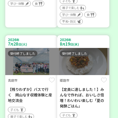
子ども
学び・体験
食
親子で楽しむ
学び・体験
食
平和・防災
2026
2026
年
年
7
28
8
19
月
日(火)
月
日(水)
受付終了しました
受付終了しました
真庭市
姫路市
【残りわずか】バスで行
【定員に達しました！】み
く 岡山なす収穫体験と産
んなで作れば、おいしさ倍
地交流会
増！わいわい楽しむ「夏の
発酵ごはん」
子ども
子ども
親子で楽しむ