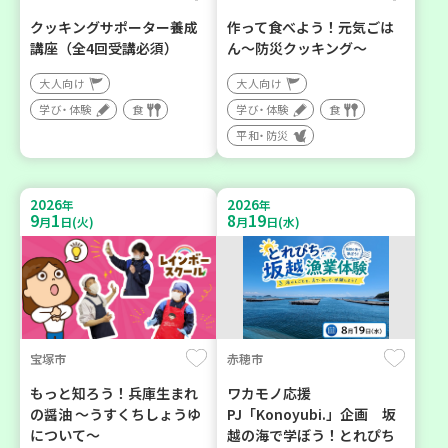
クッキングサポーター養成
作って食べよう！元気ごは
講座（全4回受講必須）
ん～防災クッキング～
大人向け
大人向け
学び・体験
食
学び・体験
食
平和・防災
2026
2026
年
年
9
1
8
19
月
日(火)
月
日(水)
宝塚市
赤穂市
もっと知ろう！兵庫生まれ
ワカモノ応援
の醤油 ～うすくちしょうゆ
PJ「Konoyubi.」企画 坂
について～
越の海で学ぼう！とれぴち