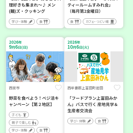
理好きも集まれ～♪ メン
ティールームすみれ会」
(麺)ズ・クッキング
（毎月第2金曜日）
学び・体験
食
食
カフェ・つどい場
2026
2026
年
年
9
6
10
6
月
日(日)
月
日(火)
西宮市
西牟婁郡上富田町岩田
野菜を食べよう！ベジ活キ
「フードプラン上富田みか
ャンペーン【第２地区】
ん」バスで行く 産地見学＆
生産者交流会
子ども
学び・体験
食
親子で楽しむ
学び・体験
食