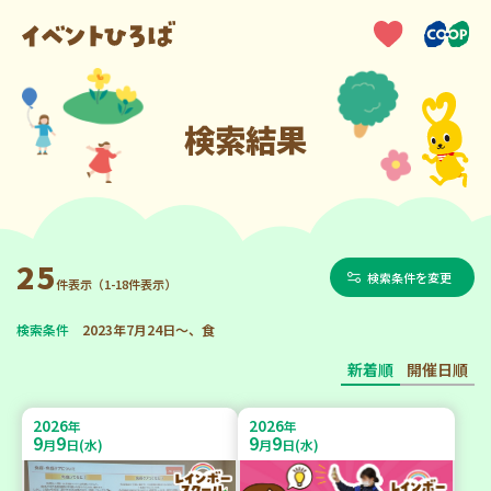
検索結果
25
検索条件を変更
件表示（1-18件表示）
検索条件
2023年7月24日～、食
新着順
開催日順
2026
2026
年
年
9
9
9
9
月
日(水)
月
日(水)