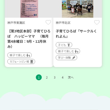
神戸市東灘区
神戸市北区
【第3地区本部】子育てひろ
子育てひろば「サークルく
ば ハッピーママ （毎月
れよん」
第4水曜日：9月・12月休
子ども
み）
親子で楽しむ
親子で楽しむ
学び・体験
カフェ・つどい場
1
2
3
4
次へ