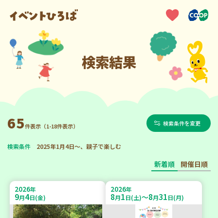
検索結果
65
検索条件を変更
件表示（1-18件表示）
検索条件
2025年1月4日～、親子で楽しむ
新着順
開催日順
2026
2026
年
年
9
4
8
1
8
31
～
月
日(金)
月
日(土)
月
日(月)