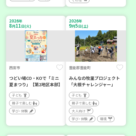
2026
2026
年
年
8
11
9
5
月
日(火)
月
日(土)
西宮市
豊能郡豊能町
つどい場CO・KOで「ミニ
みんなの牧里プロジェクト
夏まつり」【第2地区本部】
「大根チャレンジャー」
子ども
子ども
親子で楽しむ
親子で楽しむ
学び・体験
大人向け
学び・体験
環境