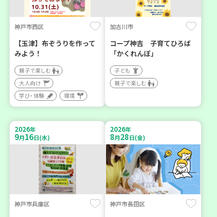
神戸市西区
加古川市
【玉津】布ぞうりを作って
コープ神吉 子育てひろば
みよう！
「かくれんぼ」
親子で楽しむ
子ども
大人向け
親子で楽しむ
学び・体験
環境
2026
2026
年
年
9
16
8
28
月
日(水)
月
日(金)
神戸市兵庫区
神戸市長田区