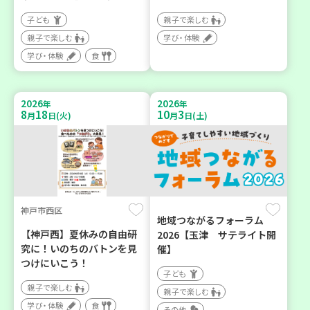
子ども
親子で楽しむ
親子で楽しむ
学び・体験
学び・体験
食
2026
2026
年
年
8
18
10
3
月
日(火)
月
日(土)
神戸市西区
地域つながるフォーラム
【神戸西】夏休みの自由研
2026【玉津 サテライト開
究に！いのちのバトンを見
催】
つけにいこう！
子ども
親子で楽しむ
親子で楽しむ
学び・体験
食
その他