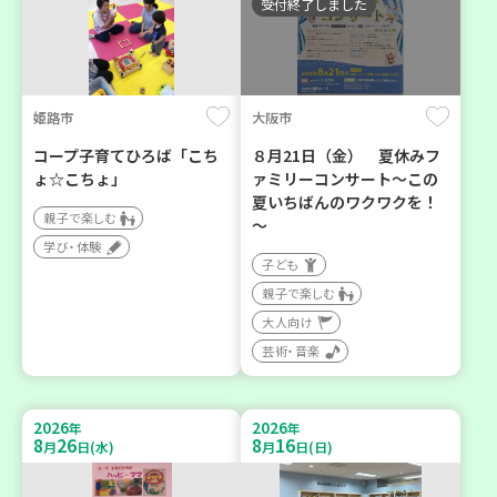
受付終了しました
姫路市
大阪市
コープ子育てひろば「こち
８月21日（金） 夏休みフ
ょ☆こちょ」
ァミリーコンサート～この
夏いちばんのワクワクを！
親子で楽しむ
～
学び・体験
子ども
親子で楽しむ
大人向け
芸術・音楽
2026
2026
年
年
8
26
8
16
月
日(水)
月
日(日)