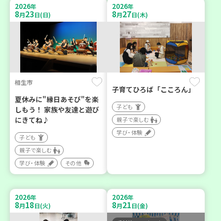
2026
2026
年
年
8
23
8
27
月
日(日)
月
日(木)
相生市
子育てひろば「こころん」
夏休みに"縁日あそび"を楽
子ども
しもう！ 家族や友達と遊び
にきてね♪
親子で楽しむ
学び・体験
子ども
親子で楽しむ
学び・体験
その他
2026
2026
年
年
8
18
8
21
月
日(火)
月
日(金)