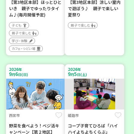
【第3地区本部】ほっとひと
【第3地区本部】涼しい室内
いき 親子でゆったりタイ
で遊ぼう♪ 親子で楽しい
ム♪(毎月開催予定)
夏祭り
子ども
親子で楽しむ
親子で楽しむ
学び・体験
カフェ・つどい場
2026
2026
年
年
9
6
9
5
月
日(日)
月
日(土)
西宮市
姫路市
野菜を食べよう！ベジ活キ
コープ子育てひろば「ハイ
ャンペーン【第２地区】
ハイよちよちくらぶ」