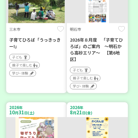
三木市
明石市
子育てひろば「うっきっき
2026年８月度 「子育てひ
ー!」
ろば」のご案内 ～明石か
ら高砂エリア～ 【第6地
子ども
区】
親子で楽しむ
子ども
学び・体験
親子で楽しむ
学び・体験
2026
2026
年
年
10
31
8
21
月
日(土)
月
日(金)