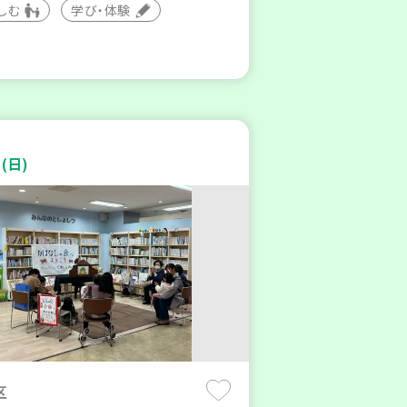
しむ
学び・体験
(日)
区