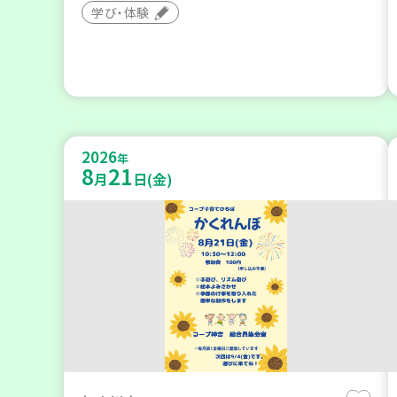
学び・体験
2026
年
8
21
月
日(金)