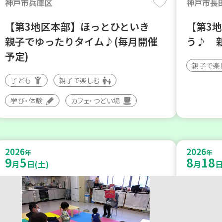
神戸市兵庫区
神戸市長
【第3地区本部】ほっとひといき
【第3
親子でゆったりタイム♪(毎月開催
う♪ 
予定)
親子で楽
子ども
親子で楽しむ
学び・体験
カフェ・つどい場
2026
2026
年
年
9
5
8
18
月
日(土)
月
日