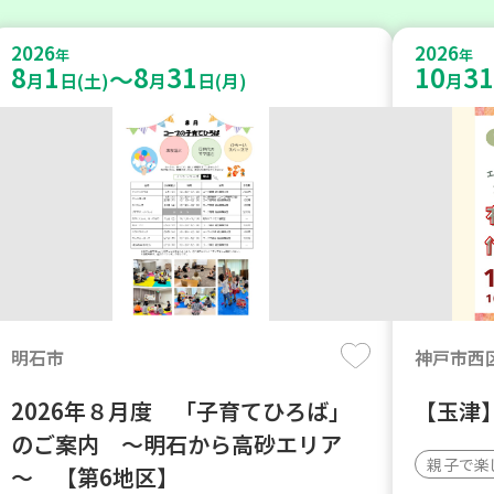
2026
2026
年
年
8
1
8
31
10
31
～
月
日(土)
月
日(月)
月
明石市
神戸市西
2026年８月度 「子育てひろば」
【玉津
のご案内 ～明石から高砂エリア
親子で楽
～ 【第6地区】