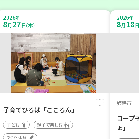
2026
2026
年
年
8
27
8
18
月
日(木)
月
日
姫路市
子育てひろば「こころん」
コープ
子ども
親子で楽しむ
ょ」
学び・体験