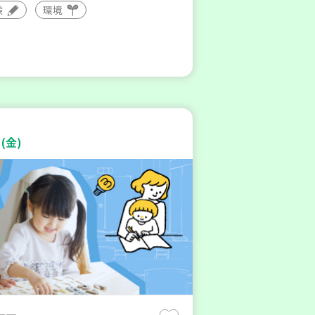
験
環境
(金)