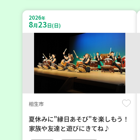
2026
年
8
23
月
日(日)
相生市
夏休みに"縁日あそび"を楽しもう！
家族や友達と遊びにきてね♪