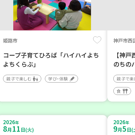
姫路市
神戸市西
コープ子育てひろば「ハイハイよち
【神戸
よちくらぶ」
のちの
親子で楽しむ
学び・体験
親子で楽
食
2026
2026
年
年
8
11
9
5
月
日(火)
月
日(