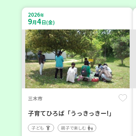
2026
年
9
4
月
日(金)
三木市
子育てひろば「うっきっきー!」
子ども
親子で楽しむ