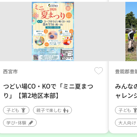
西宮市
豊能郡豊
つどい場CO・KOで「ミニ夏まつ
みんな
り」【第2地区本部】
ャレン
子ども
親子で楽しむ
子ども
学び・体験
大人向け