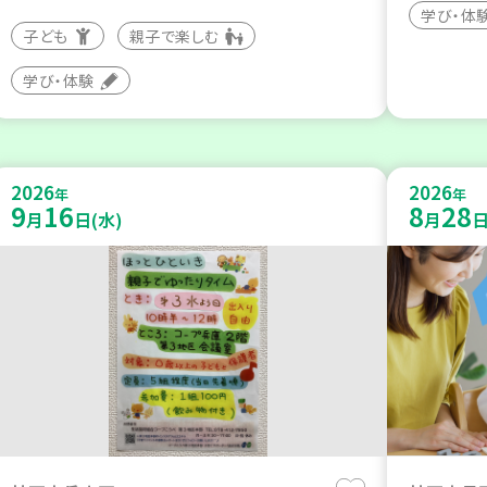
学び・体
子ども
親子で楽しむ
学び・体験
2026
2026
年
年
9
16
8
28
月
日(水)
月
日