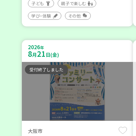
子ども
親子で楽しむ
学び・体験
その他
2026
年
8
21
月
日(金)
受付終了しました
大阪市