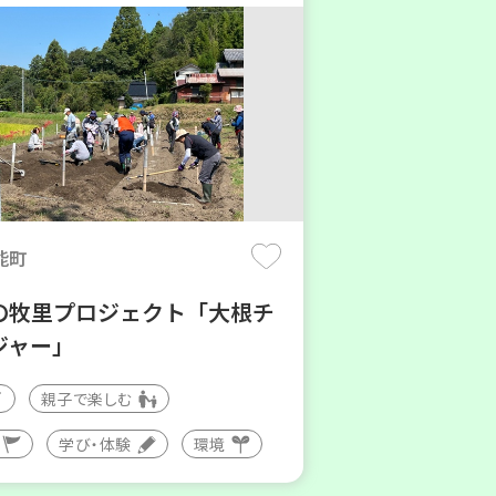
能町
の牧里プロジェクト「大根チ
ジャー」
親子で楽しむ
学び・体験
環境