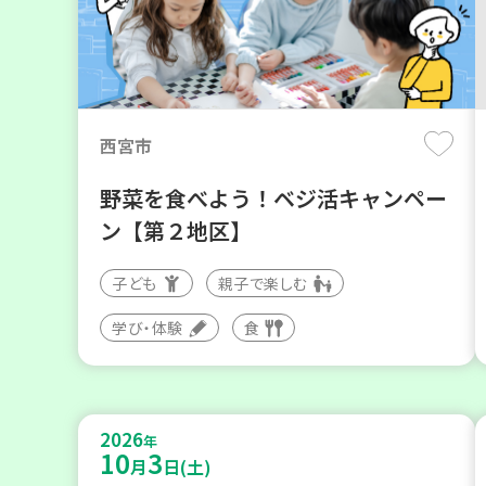
西宮市
野菜を食べよう！ベジ活キャンペー
ン【第２地区】
子ども
親子で楽しむ
学び・体験
食
2026
年
10
3
月
日(土)