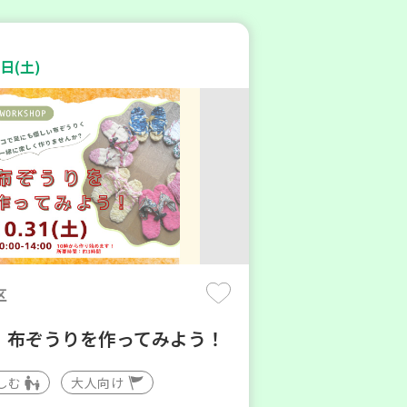
日(土)
区
】布ぞうりを作ってみよう！
しむ
大人向け