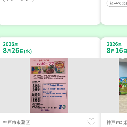
親子で楽
2026
2026
年
年
8
26
8
16
月
日(水)
月
日
神戸市東灘区
神戸市北