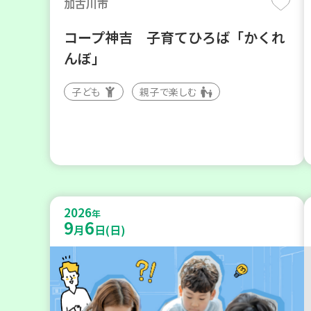
加古川市
コープ神吉 子育てひろば「かくれ
んぼ」
子ども
親子で楽しむ
2026
年
9
6
月
日(日)