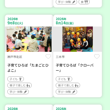
学び・体験
食
2026
2026
年
年
9
8
8
14
月
日(火)
月
日(金)
神戸市北区
三木市
子育てひろば「たまごとひ
子育てひろば「クローバ
よこ」
ー」
子ども
子ども
親子で楽しむ
親子で楽しむ
学び・体験
学び・体験
2026
2026
年
年