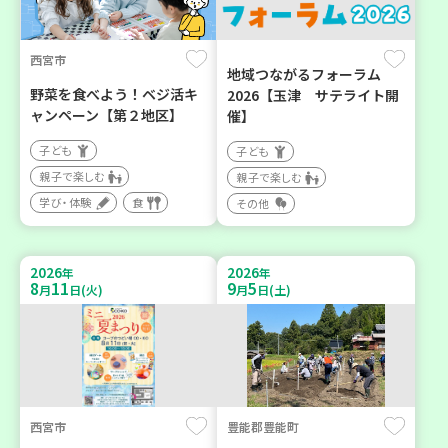
西宮市
地域つながるフォーラム
野菜を食べよう！ベジ活キ
2026【玉津 サテライト開
ャンペーン【第２地区】
催】
子ども
子ども
親子で楽しむ
親子で楽しむ
学び・体験
食
その他
2026
2026
年
年
8
11
9
5
月
日(火)
月
日(土)
西宮市
豊能郡豊能町