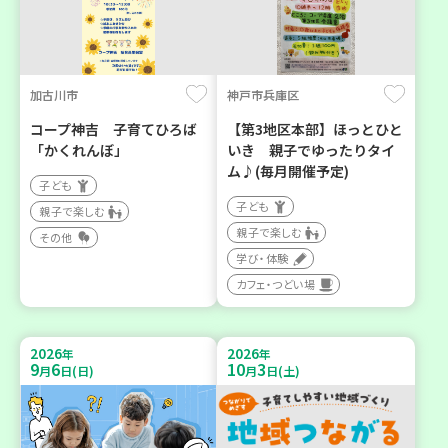
加古川市
神戸市兵庫区
コープ神吉 子育てひろば
【第3地区本部】ほっとひと
「かくれんぼ」
いき 親子でゆったりタイ
ム♪(毎月開催予定)
子ども
子ども
親子で楽しむ
親子で楽しむ
その他
学び・体験
カフェ・つどい場
2026
2026
年
年
9
6
10
3
月
日(日)
月
日(土)