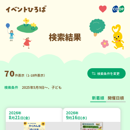
検索結果
70
検索条件を変更
件表示（1-18件表示）
検索条件
2025年5月9日～、子ども
新着順
開催日順
2026
2026
年
年
8
21
9
16
月
日(金)
月
日(水)