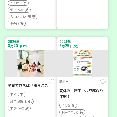
大人向け
学び・体験
カフェ・つどい場
その他
2026
2026
年
年
8
20
8
25
月
日(木)
月
日(火)
明石市
子育てひろば「ままここ」
夏休み 親子でお豆腐作り
子ども
体験！
親子で楽しむ
子ども
学び・体験
親子で楽しむ