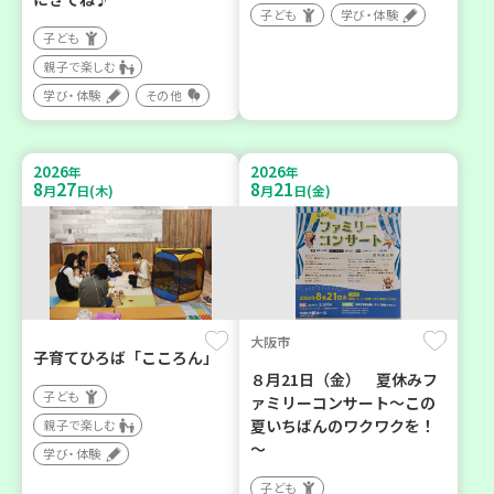
子ども
学び・体験
子ども
親子で楽しむ
学び・体験
その他
2026
2026
年
年
8
27
8
21
月
日(木)
月
日(金)
大阪市
子育てひろば「こころん」
８月21日（金） 夏休みフ
子ども
ァミリーコンサート～この
夏いちばんのワクワクを！
親子で楽しむ
～
学び・体験
子ども