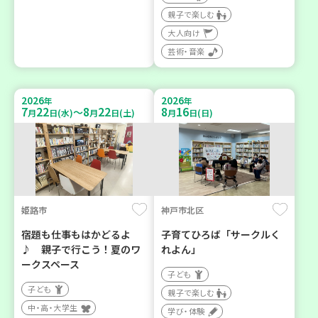
親子で楽しむ
大人向け
芸術・音楽
2026
2026
年
年
7
22
8
22
8
16
～
月
日(水)
月
日(土)
月
日(日)
姫路市
神戸市北区
宿題も仕事もはかどるよ
子育てひろば「サークルく
♪ 親子で行こう！夏のワ
れよん」
ークスペース
子ども
子ども
親子で楽しむ
中・高・大学生
学び・体験