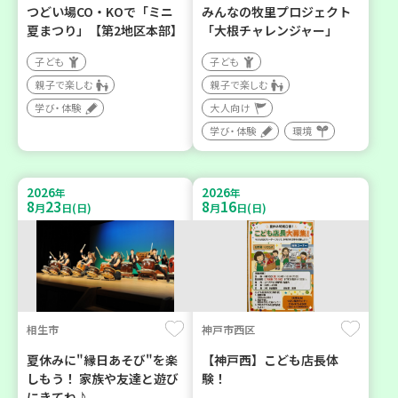
つどい場CO・KOで「ミニ
みんなの牧里プロジェクト
夏まつり」【第2地区本部】
「大根チャレンジャー」
子ども
子ども
親子で楽しむ
親子で楽しむ
学び・体験
大人向け
学び・体験
環境
2026
2026
年
年
8
23
8
16
月
日(日)
月
日(日)
相生市
神戸市西区
夏休みに"縁日あそび"を楽
【神戸西】こども店長体
しもう！ 家族や友達と遊び
験！
にきてね♪