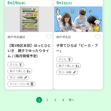
8
19
9
1
月
日(水)
月
日(火)
神戸市兵庫区
神戸市北区
【第3地区本部】ほっとひと
子育てひろば「ピーカ・ブ
いき 親子でゆったりタイ
ー」
ム♪(毎月開催予定)
子ども
子ども
親子で楽しむ
親子で楽しむ
学び・体験
学び・体験
カフェ・つどい場
1
2
3
4
次へ