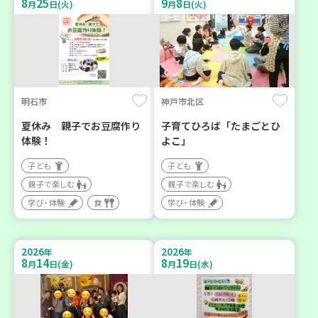
8
25
9
8
月
日(火)
月
日(火)
明石市
神戸市北区
夏休み 親子でお豆腐作り
子育てひろば「たまごとひ
体験！
よこ」
子ども
子ども
親子で楽しむ
親子で楽しむ
学び・体験
食
学び・体験
2026
2026
年
年
8
14
8
19
月
日(金)
月
日(水)