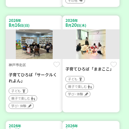
その他
2026
2026
年
年
8
16
8
20
月
日(日)
月
日(木)
神戸市北区
子育てひろば「ままここ」
子育てひろば「サークルく
子ども
れよん」
親子で楽しむ
子ども
学び・体験
親子で楽しむ
学び・体験
2026
2026
年
年