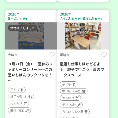
2026
2026
年
年
8
21
7
22
8
22
～
月
日(金)
月
日(水)
月
日(土)
受付終了しました
大阪市
姫路市
８月21日（金） 夏休みフ
宿題も仕事もはかどるよ
ァミリーコンサート～この
♪ 親子で行こう！夏のワ
夏いちばんのワクワクを！
ークスペース
～
子ども
子ども
中・高・大学生
親子で楽しむ
大人向け
大人向け
学び・体験
芸術・音楽
カフェ・つどい場