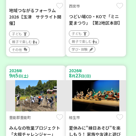
西宮市
地域つながるフォーラム
つどい場CO・KOで「ミニ
2026【玉津 サテライト開
夏まつり」【第2地区本部】
催】
子ども
子ども
親子で楽しむ
親子で楽しむ
学び・体験
その他
2026
2026
年
年
9
5
8
23
月
日(土)
月
日(日)
豊能郡豊能町
相生市
みんなの牧里プロジェクト
夏休みに"縁日あそび"を楽
「大根チャレンジャー」
しもう！ 家族や友達と遊び