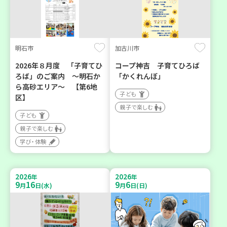
明石市
加古川市
2026年８月度 「子育てひ
コープ神吉 子育てひろば
ろば」のご案内 ～明石か
「かくれんぼ」
ら高砂エリア～ 【第6地
子ども
区】
親子で楽しむ
子ども
親子で楽しむ
学び・体験
2026
2026
年
年
9
16
9
6
月
日(水)
月
日(日)