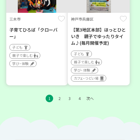
三木市
神戸市兵庫区
子育てひろば「クローバ
【第3地区本部】ほっとひと
ー」
いき 親子でゆったりタイ
ム♪(毎月開催予定)
子ども
子ども
親子で楽しむ
親子で楽しむ
学び・体験
学び・体験
カフェ・つどい場
1
2
3
4
次へ