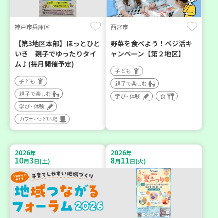
神戸市兵庫区
西宮市
【第3地区本部】ほっとひと
野菜を食べよう！ベジ活キ
いき 親子でゆったりタイ
ャンペーン【第２地区】
ム♪(毎月開催予定)
子ども
子ども
親子で楽しむ
親子で楽しむ
学び・体験
食
学び・体験
カフェ・つどい場
2026
2026
年
年
10
3
8
11
月
日(土)
月
日(火)