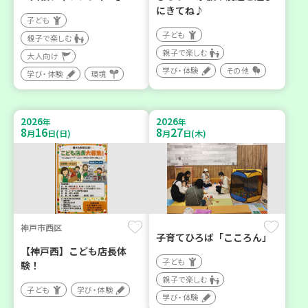
にきてね♪
子ども
子ども
親子で楽しむ
親子で楽しむ
大人向け
学び・体験
その他
学び・体験
環境
2026
2026
年
年
8
16
8
27
月
日(日)
月
日(木)
神戸市西区
子育てひろば「こころん」
【神戸西】こども店長体
子ども
験！
親子で楽しむ
子ども
学び・体験
学び・体験