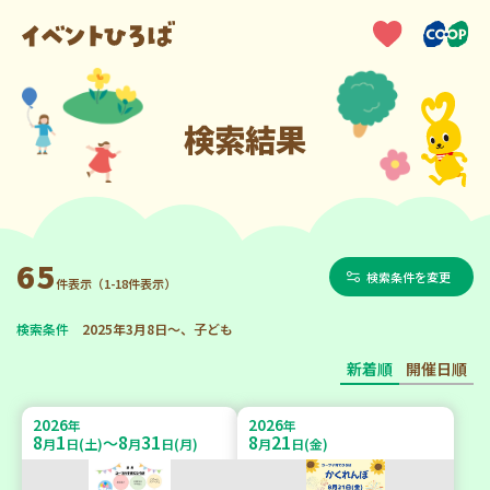
検索結果
65
検索条件を変更
件表示（1-18件表示）
検索条件
2025年3月8日～、子ども
新着順
開催日順
2026
2026
年
年
8
1
8
31
8
21
～
月
日(土)
月
日(月)
月
日(金)