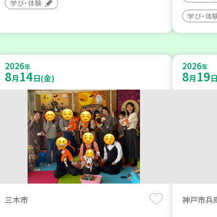
学び・体験
学び・体
2026
2026
年
年
8
14
8
19
月
日(金)
月
日
三木市
神戸市兵