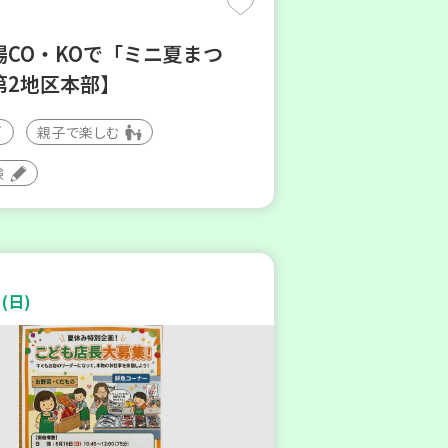
場CO・KOで「ミニ夏まつ
第2地区本部】
親子で楽しむ
験
(日)