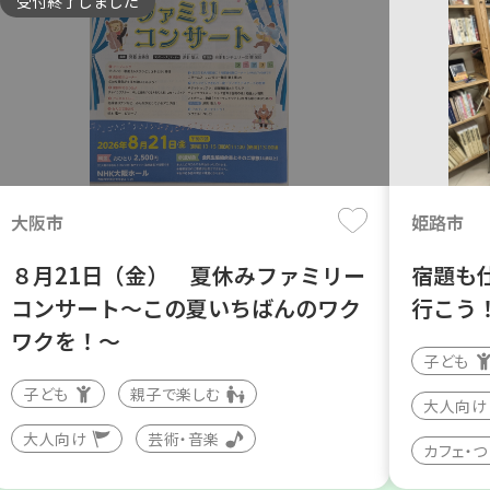
受付終了しました
大阪市
姫路市
８月21日（金） 夏休みファミリー
宿題も
コンサート～この夏いちばんのワク
行こう
ワクを！～
子ども
子ども
親子で楽しむ
大人向け
大人向け
芸術・音楽
カフェ・