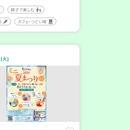
親子で楽しむ
験
カフェ・つどい場
(火)