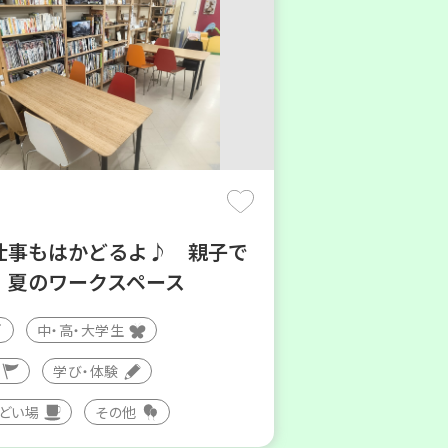
仕事もはかどるよ♪ 親子で
！夏のワークスペース
中・高・大学生
学び・体験
つどい場
その他