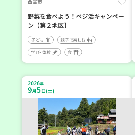
西宮市
野菜を食べよう！ベジ活キャンペー
ン【第２地区】
子ども
親子で楽しむ
学び・体験
食
2026
年
9
5
月
日(土)