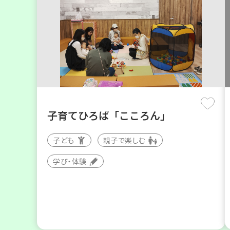
子育てひろば「こころん」
子ども
親子で楽しむ
学び・体験