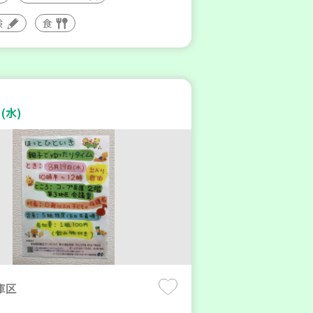
験
食
(水)
庫区