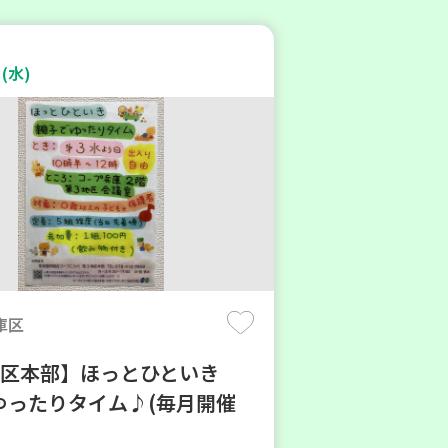
(水)
庫区
地区本部】ほっとひといき
ゆったりタイム♪(毎月開催