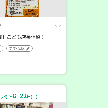
区
西】こども店長体験！
学び・体験
8
22
～
(水)
月
日(土)