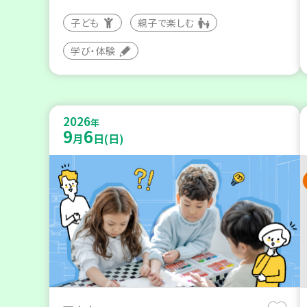
子ども
親子で楽しむ
学び・体験
2026
年
9
6
月
日(日)