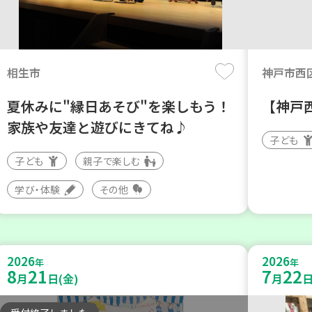
相生市
神戸市西
夏休みに"縁日あそび"を楽しもう！
【神戸
家族や友達と遊びにきてね♪
子ども
子ども
親子で楽しむ
学び・体験
その他
2026
2026
年
年
8
21
7
22
月
日(金)
月
日