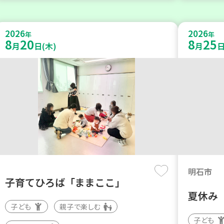
2026
2026
年
年
8
20
8
25
月
日(木)
月
日
明石市
子育てひろば「ままここ」
夏休み
子ども
親子で楽しむ
子ども