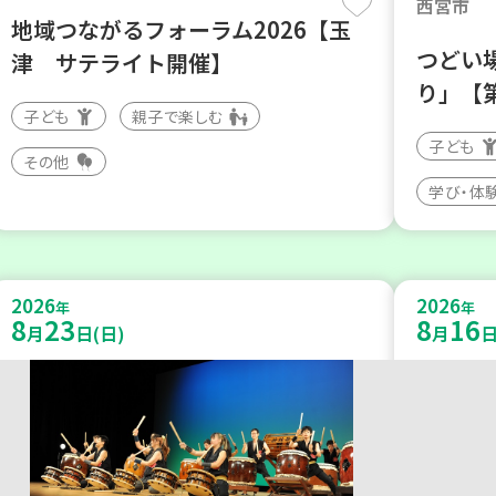
西宮市
地域つながるフォーラム2026【玉
つどい
津 サテライト開催】
り」【
子ども
親子で楽しむ
子ども
その他
学び・体
2026
2026
年
年
8
23
8
16
月
日(日)
月
日