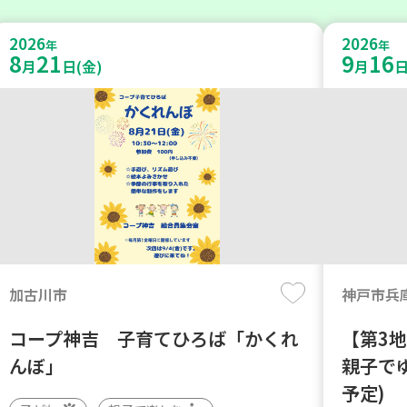
2026
2026
年
年
8
21
9
16
月
日(金)
月
日
加古川市
神戸市兵
コープ神吉 子育てひろば「かくれ
【第3
んぼ」
親子で
予定)