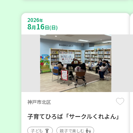
2026
年
8
16
月
日(日)
神戸市北区
子育てひろば「サークルくれよん」
子ども
親子で楽しむ