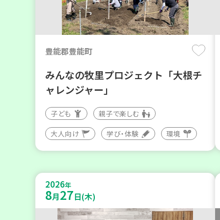
豊能郡豊能町
みんなの牧里プロジェクト「大根チ
ャレンジャー」
子ども
親子で楽しむ
大人向け
学び・体験
環境
2026
年
8
27
月
日(木)