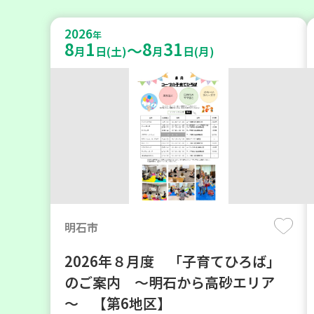
2026
年
8
1
8
31
～
月
日(土)
月
日(月)
明石市
2026年８月度 「子育てひろば」
のご案内 ～明石から高砂エリア
～ 【第6地区】