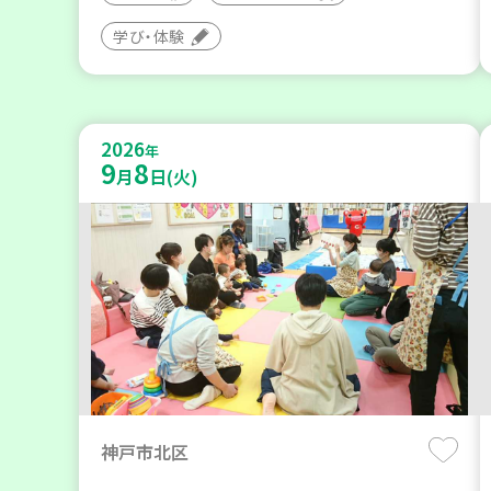
学び・体験
2026
年
9
8
月
日(火)
神戸市北区