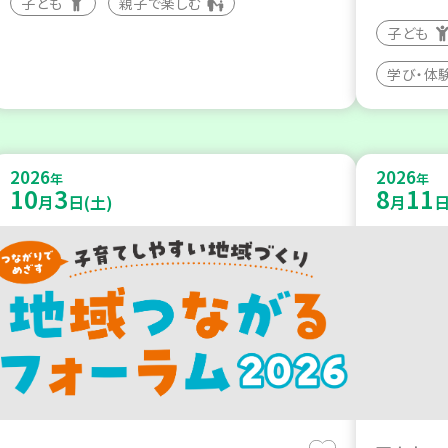
子ども
親子で楽しむ
子ども
学び・体
2026
2026
年
年
10
3
8
11
月
日(土)
月
日