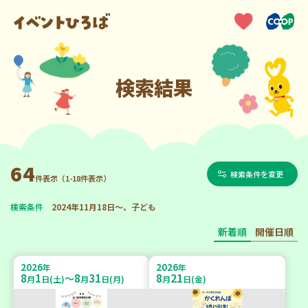
検索結果
64
検索条件を変更
件表示（1-18件表示）
検索条件
2024年11月18日～、子ども
新着順
開催日順
2026
2026
年
年
8
1
8
31
8
21
～
月
日(土)
月
日(月)
月
日(金)