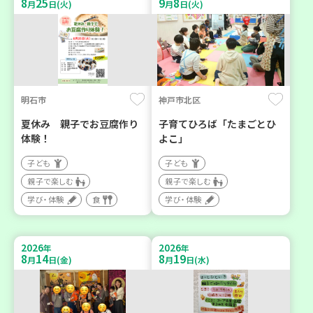
8
25
9
8
月
日(火)
月
日(火)
明石市
神戸市北区
夏休み 親子でお豆腐作り
子育てひろば「たまごとひ
体験！
よこ」
子ども
子ども
親子で楽しむ
親子で楽しむ
学び・体験
食
学び・体験
2026
2026
年
年
8
14
8
19
月
日(金)
月
日(水)