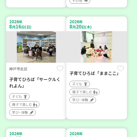
その他
2026
2026
年
年
8
16
8
20
月
日(日)
月
日(木)
神戸市北区
子育てひろば「ままここ」
子育てひろば「サークルく
子ども
れよん」
親子で楽しむ
子ども
学び・体験
親子で楽しむ
学び・体験
2026
2026
年
年