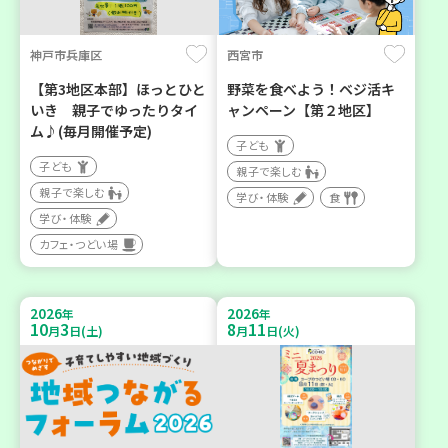
神戸市兵庫区
西宮市
【第3地区本部】ほっとひと
野菜を食べよう！ベジ活キ
いき 親子でゆったりタイ
ャンペーン【第２地区】
ム♪(毎月開催予定)
子ども
子ども
親子で楽しむ
親子で楽しむ
学び・体験
食
学び・体験
カフェ・つどい場
2026
2026
年
年
10
3
8
11
月
日(土)
月
日(火)