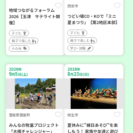
西宮市
地域つながるフォーラム
つどい場CO・KOで「ミニ
2026【玉津 サテライト開
夏まつり」【第2地区本部】
催】
子ども
子ども
親子で楽しむ
親子で楽しむ
学び・体験
その他
2026
2026
年
年
9
5
8
23
月
日(土)
月
日(日)
豊能郡豊能町
相生市
みんなの牧里プロジェクト
夏休みに"縁日あそび"を楽
「大根チャレンジャー」
しもう！ 家族や友達と遊び