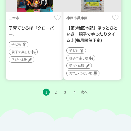
三木市
神戸市兵庫区
子育てひろば「クローバ
【第3地区本部】ほっとひと
ー」
いき 親子でゆったりタイ
ム♪(毎月開催予定)
子ども
子ども
親子で楽しむ
親子で楽しむ
学び・体験
学び・体験
カフェ・つどい場
1
2
3
4
次へ