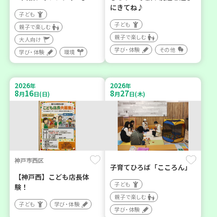
にきてね♪
子ども
子ども
親子で楽しむ
親子で楽しむ
大人向け
学び・体験
その他
学び・体験
環境
2026
2026
年
年
8
16
8
27
月
日(日)
月
日(木)
神戸市西区
子育てひろば「こころん」
【神戸西】こども店長体
子ども
験！
親子で楽しむ
子ども
学び・体験
学び・体験