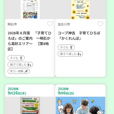
明石市
加古川市
2026年８月度 「子育てひ
コープ神吉 子育てひろば
ろば」のご案内 ～明石か
「かくれんぼ」
ら高砂エリア～ 【第6地
子ども
区】
親子で楽しむ
子ども
親子で楽しむ
学び・体験
2026
2026
年
年
9
16
9
6
月
日(水)
月
日(日)