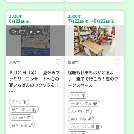
2026
2026
年
年
8
21
7
22
8
22
～
月
日(金)
月
日(水)
月
日(土)
受付終了しました
大阪市
姫路市
８月21日（金） 夏休みフ
宿題も仕事もはかどるよ
ァミリーコンサート～この
♪ 親子で行こう！夏のワ
夏いちばんのワクワクを！
ークスペース
～
子ども
子ども
中・高・大学生
親子で楽しむ
大人向け
大人向け
学び・体験
芸術・音楽
カフェ・つどい場