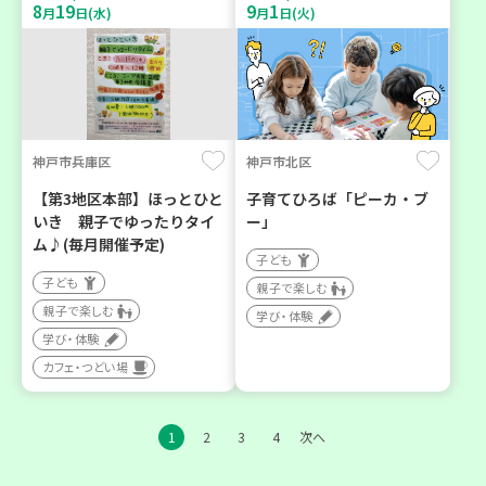
8
19
9
1
月
日(水)
月
日(火)
神戸市兵庫区
神戸市北区
【第3地区本部】ほっとひと
子育てひろば「ピーカ・ブ
いき 親子でゆったりタイ
ー」
ム♪(毎月開催予定)
子ども
子ども
親子で楽しむ
親子で楽しむ
学び・体験
学び・体験
カフェ・つどい場
1
2
3
4
次へ