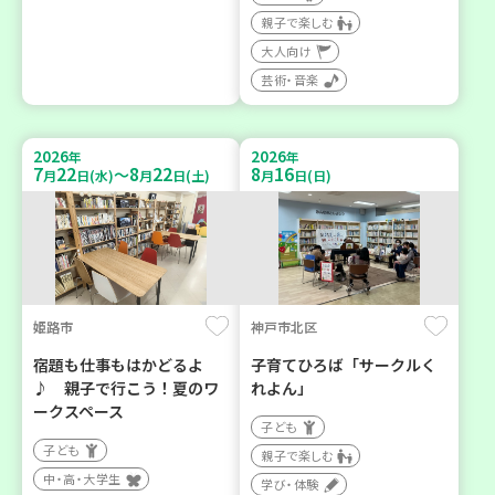
親子で楽しむ
大人向け
芸術・音楽
2026
2026
年
年
7
22
8
22
8
16
～
月
日(水)
月
日(土)
月
日(日)
姫路市
神戸市北区
宿題も仕事もはかどるよ
子育てひろば「サークルく
♪ 親子で行こう！夏のワ
れよん」
ークスペース
子ども
子ども
親子で楽しむ
中・高・大学生
学び・体験