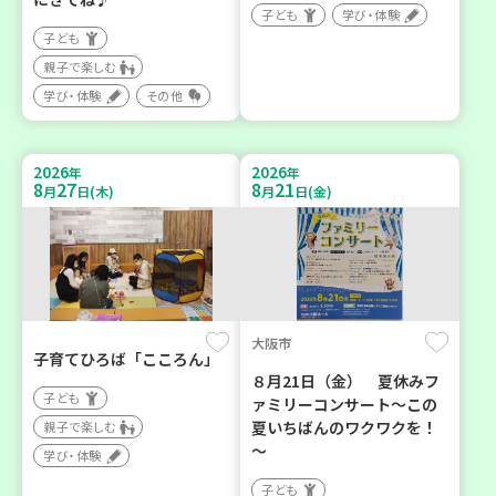
子ども
学び・体験
子ども
親子で楽しむ
学び・体験
その他
2026
2026
年
年
8
27
8
21
月
日(木)
月
日(金)
大阪市
子育てひろば「こころん」
８月21日（金） 夏休みフ
子ども
ァミリーコンサート～この
夏いちばんのワクワクを！
親子で楽しむ
～
学び・体験
子ども