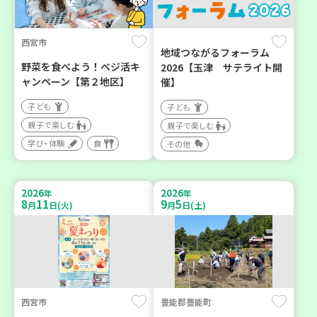
西宮市
地域つながるフォーラム
野菜を食べよう！ベジ活キ
2026【玉津 サテライト開
ャンペーン【第２地区】
催】
子ども
子ども
親子で楽しむ
親子で楽しむ
学び・体験
食
その他
2026
2026
年
年
8
11
9
5
月
日(火)
月
日(土)
西宮市
豊能郡豊能町