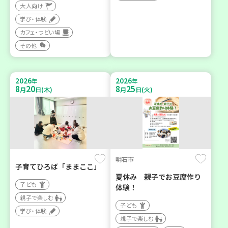
大人向け
学び・体験
カフェ・つどい場
その他
2026
2026
年
年
8
20
8
25
月
日(木)
月
日(火)
明石市
子育てひろば「ままここ」
夏休み 親子でお豆腐作り
子ども
体験！
親子で楽しむ
子ども
学び・体験
親子で楽しむ