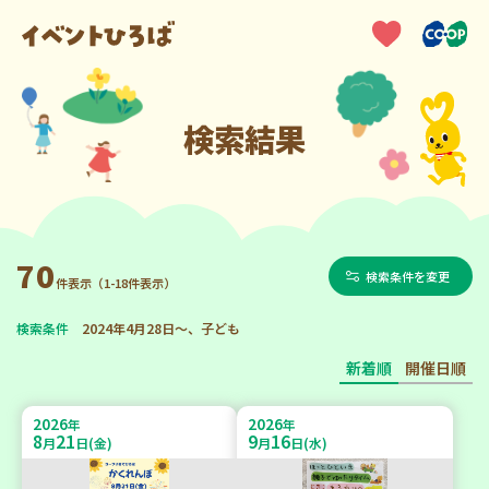
検索結果
70
検索条件を変更
件表示（1-18件表示）
検索条件
2024年4月28日～、子ども
新着順
開催日順
2026
2026
年
年
8
21
9
16
月
日(金)
月
日(水)