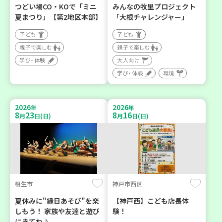
つどい場CO・KOで「ミニ
みんなの牧里プロジェクト
夏まつり」【第2地区本部】
「大根チャレンジャー」
子ども
子ども
親子で楽しむ
親子で楽しむ
学び・体験
大人向け
学び・体験
環境
2026
2026
年
年
8
23
8
16
月
日(日)
月
日(日)
相生市
神戸市西区
夏休みに"縁日あそび"を楽
【神戸西】こども店長体
しもう！ 家族や友達と遊び
験！
にきてね♪