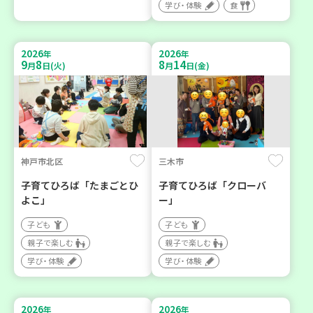
学び・体験
食
2026
2026
年
年
9
8
8
14
月
日(火)
月
日(金)
神戸市北区
三木市
子育てひろば「たまごとひ
子育てひろば「クローバ
よこ」
ー」
子ども
子ども
親子で楽しむ
親子で楽しむ
学び・体験
学び・体験
2026
2026
年
年