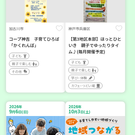
加古川市
神戸市兵庫区
コープ神吉 子育てひろば
【第3地区本部】ほっとひと
「かくれんぼ」
いき 親子でゆったりタイ
ム♪(毎月開催予定)
子ども
子ども
親子で楽しむ
親子で楽しむ
その他
学び・体験
カフェ・つどい場
2026
2026
年
年
9
6
10
3
月
日(日)
月
日(土)