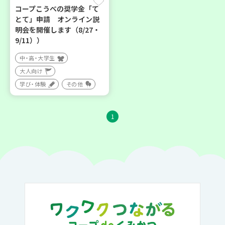
コープこうべの奨学金「て
とて」申請 オンライン説
明会を開催します（8/27・
9/11））
中・高・大学生
大人向け
学び・体験
その他
1