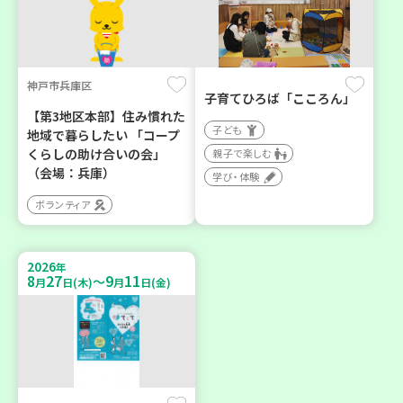
神戸市兵庫区
子育てひろば「こころん」
【第3地区本部】住み慣れた
子ども
地域で暮らしたい 「コープ
くらしの助け合いの会」
親子で楽しむ
（会場：兵庫）
学び・体験
ボランティア
2026
年
8
27
9
11
～
月
日(木)
月
日(金)