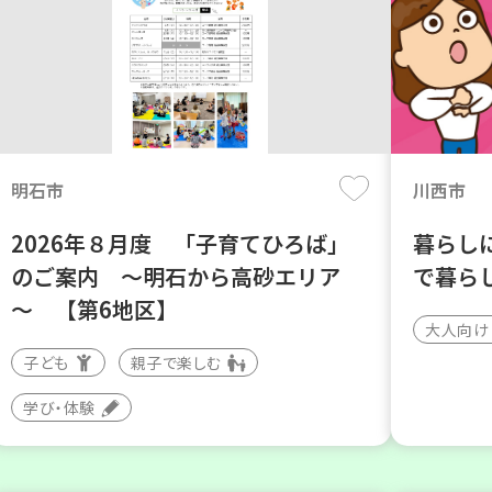
明石市
川西市
2026年８月度 「子育てひろば」
暮らし
のご案内 ～明石から高砂エリア
で暮ら
～ 【第6地区】
大人向け
子ども
親子で楽しむ
学び・体験