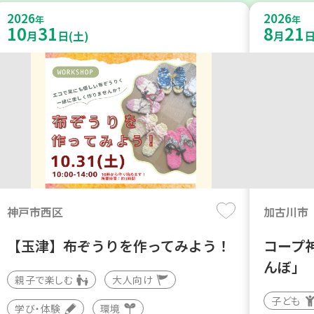
2026
2026
年
年
10
31
8
21
月
日(土)
月
日
神戸市西区
加古川市
【玉津】布ぞうりを作ってみよう！
コープ
んぼ」
親子で楽しむ
大人向け
子ども
学び・体験
環境