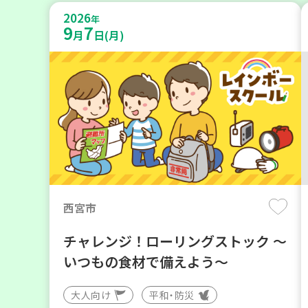
2026
年
9
7
月
日(月)
西宮市
チャレンジ！ローリングストック ～
いつもの食材で備えよう～
大人向け
平和・防災