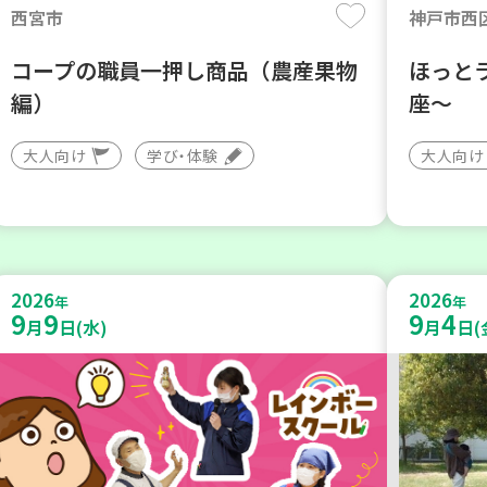
西宮市
神戸市西
コープの職員一押し商品（農産果物
ほっと
編）
座～
大人向け
学び・体験
大人向け
2026
2026
年
年
9
9
9
4
月
日(水)
月
日(