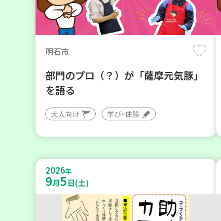
明石市
部門のプロ（？）が「薩摩元気豚」
を語る
大人向け
学び・体験
2026
年
9
5
月
日(土)