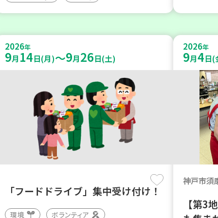
2026
2026
年
年
9
14
9
26
9
4
～
月
日(月)
月
日(土)
月
日(
神戸市須
「フードドライブ」集中受け付け！
【第3
環境
ボランティア