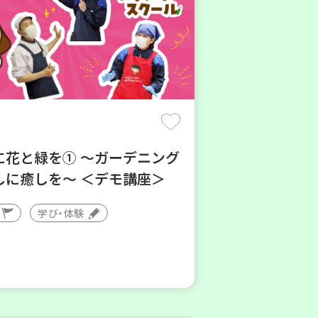
に花と緑を① ～ガーデニング
しに癒しを～ ＜デモ講座＞
学び・体験