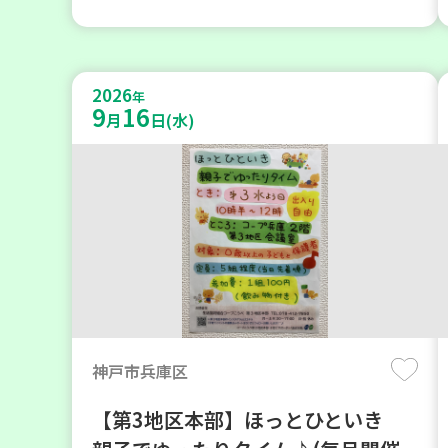
2026
年
9
16
月
日(水)
神戸市兵庫区
【第3地区本部】ほっとひといき