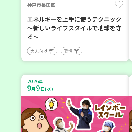
神戸市長田区
エネルギーを上手に使うテクニック
～新しいライフスタイルで地球を守
る～
大人向け
環境
2026
年
9
9
月
日(水)