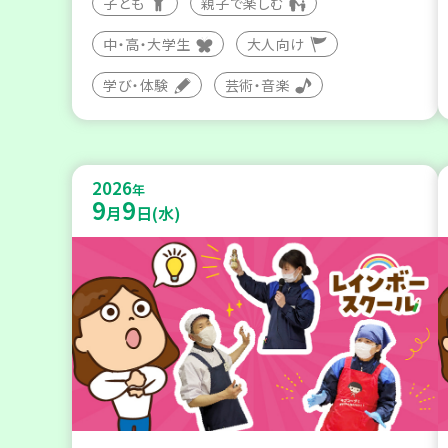
子ども
親子で楽しむ
中・高・大学生
大人向け
学び・体験
芸術・音楽
2026
年
9
9
月
日(水)