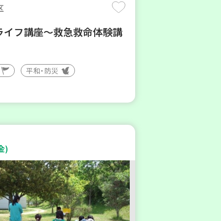
区
ライフ講座～救急救命体験講
平和・防災
金)