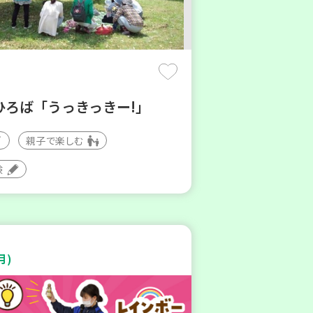
ひろば「うっきっきー!」
親子で楽しむ
験
月)