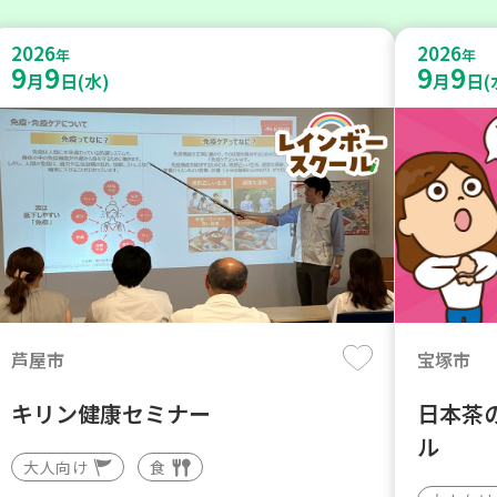
2026
2026
年
年
9
9
9
9
月
日(水)
月
日(
芦屋市
宝塚市
キリン健康セミナー
日本茶
ル
大人向け
食