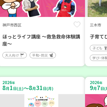
神戸市西区
三木市
ほっとライフ講座 ～救急救命体験講
子育て
座～
子ども
大人向け
平和・防災
学び・体
2026
2026
年
年
8
1
8
31
9
7
～
月
日(土)
月
日(月)
月
日(