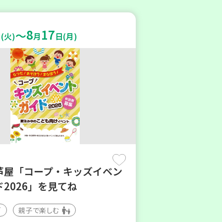
8
17
～
(火)
月
日(月)
芦屋「コープ・キッズイベン
2026」を見てね
親子で楽しむ