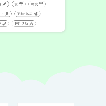
験
食
環境
ィア
平和・防災
楽
野外活動