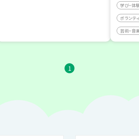
学び・体
ボランテ
芸術・音
1