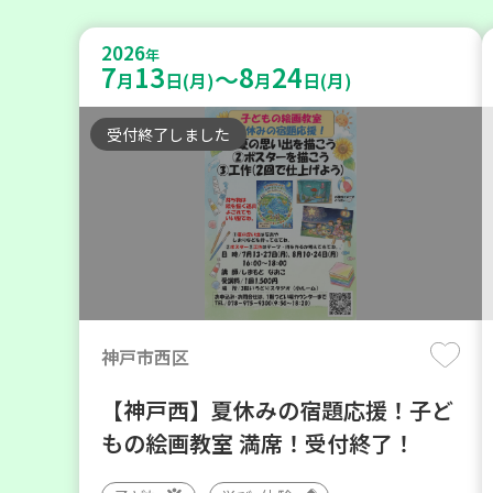
2026
年
7
13
8
24
～
月
日(月)
月
日(月)
受付終了しました
神戸市西区
【神戸西】夏休みの宿題応援！子ど
もの絵画教室 満席！受付終了！