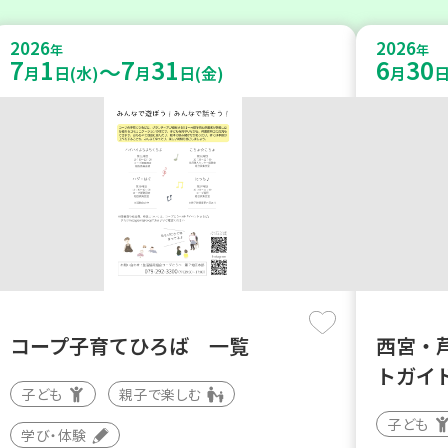
2026
2026
年
年
7
1
7
31
6
30
～
月
日(水)
月
日(金)
月
日
コープ子育てひろば 一覧
西宮・
トガイド
子ども
親子で楽しむ
子ども
学び・体験